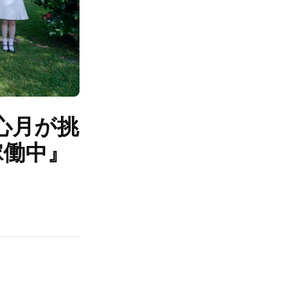
心月が挑
稼働中』