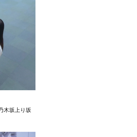
乃木坂上り坂
。