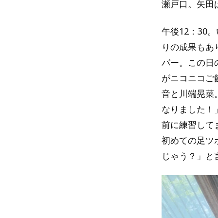
瀬戸口。矢田
午後12：3
りの成果もあ
バー。この日
がニコニコご
音と川端晃菜
なりました！
前に練習して
初めての足ツ
じゃう？」と