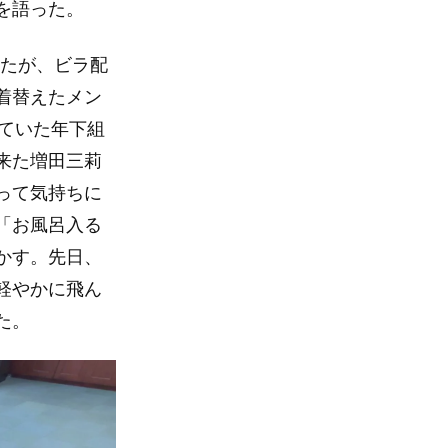
を語った。
ったが、ビラ配
着替えたメン
していた年下組
来た増田三莉
って気持ちに
「お風呂入る
かす。先日、
軽やかに飛ん
た。