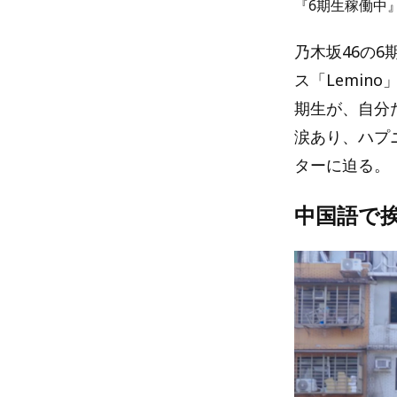
『6期生稼働中
乃木坂46の6
ス「Lemin
期生が、自分
涙あり、ハプ
ターに迫る。
中国語で