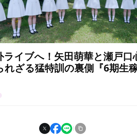
外ライブへ！矢田萌華と瀬戸口
られざる猛特訓の裏側『6期生