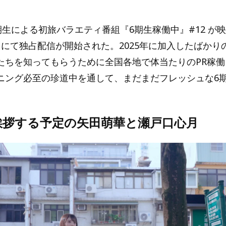
』
期生による初旅バラエティ番組『6期生稼働中』#12 が
o」にて独占配信が開始された。2025年に加入したばかり
たちを知ってもらうために全国各地で体当たりのPR稼働
ニング必至の珍道中を通して、まだまだフレッシュな6
挨拶する予定の矢田萌華と瀬戸口心月