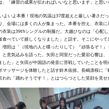
は、「練習の成果が伝わればいいなと思います」と思い
0。いよいよ本番！現地の気温は37度超えと厳しい暑さだ
り、会場には多くの人が集まった。本番を控え、衣装に
の衣装は39thシングルの制服だ。大越ひなのは「心配
飯食べていて嬉しくなりました」と話す。そこにやって
。増田は「（現地の人と喋ったりして）『頑張るぞ！』
」と意気込みを語った。矢田と同室だった愛宕心響は、
ました」と矢田が中国語の発音に苦戦していたことを明
ボマッサージを体験したと話す鈴木佑捺。長嶋凛桜に「
言われ「踊れそうです！」とはつらつとした笑顔を見せ