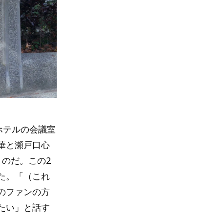
ホテルの会議室
華と瀬戸口心
のだ。この2
た。「（これ
のファンの方
たい」と話す