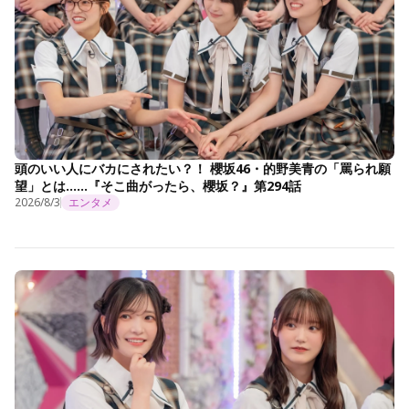
頭のいい人にバカにされたい？！ 櫻坂46・的野美青の「罵られ願
望」とは……『そこ曲がったら、櫻坂？』第294話
2026/8/3
エンタメ