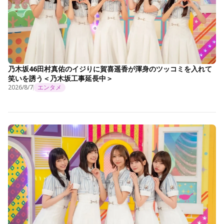
乃木坂46田村真佑のイジりに賀喜遥香が渾身のツッコミを入れて
笑いを誘う＜乃木坂工事延長中＞
2026/8/7
エンタメ