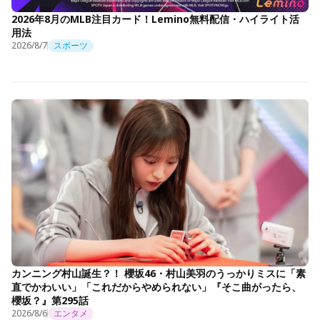
2026年8月のMLB注目カード！Lemino無料配信・ハイライト活
用法
2026/8/7
スポーツ
カンニング村山誕生？！ 櫻坂46・村山美羽のうっかりミスに「素
直でかわいい」「これだからやめられない」『そこ曲がったら、
櫻坂？』第295話
2026/8/6
エンタメ