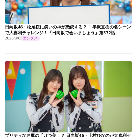
日向坂46・松尾桜に笑いの神が憑依する？！ 半沢直樹の名シーン
で大喜利チャレンジ！『日向坂で会いましょう』第372話
2026/8/6
エンタメ
プリティなお尻の「けつ美」？ 日向坂46・上村ひなのが大喜利セ