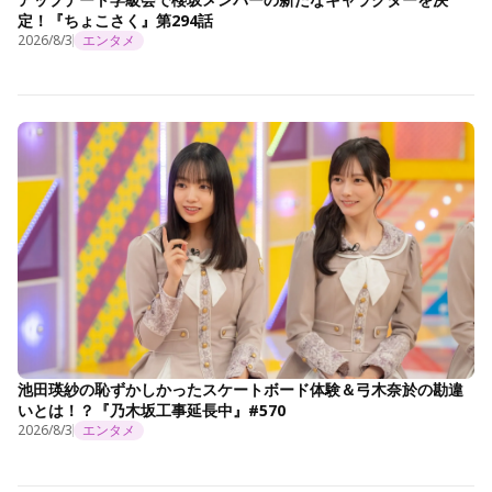
定！『ちょこさく』第294話
2026/8/3
エンタメ
池田瑛紗の恥ずかしかったスケートボード体験＆弓木奈於の勘違
いとは！？『乃木坂工事延長中』#570
2026/8/3
エンタメ