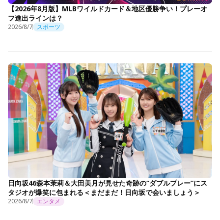
【2026年8月版】MLBワイルドカード＆地区優勝争い！プレーオ
フ進出ラインは？
2026/8/7
スポーツ
日向坂46森本茉莉＆大田美月が見せた奇跡の“ダブルプレー”にス
タジオが爆笑に包まれる＜まだまだ！日向坂で会いましょう＞
2026/8/7
エンタメ