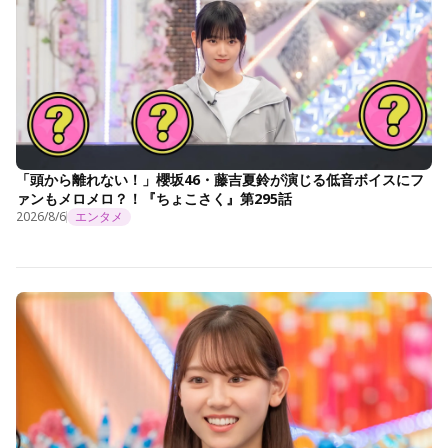
「頭から離れない！」櫻坂46・藤吉夏鈴が演じる低音ボイスにフ
ァンもメロメロ？！『ちょこさく』第295話
2026/8/6
エンタメ