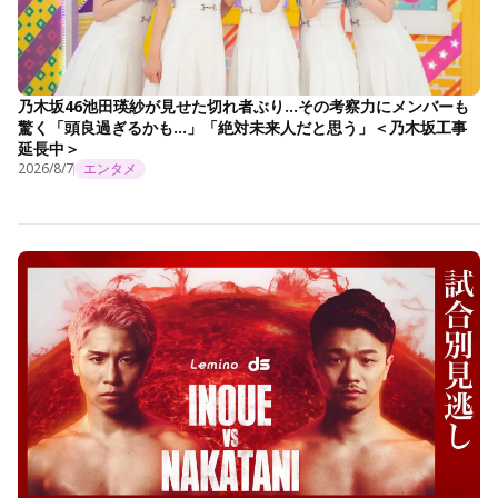
乃木坂46池田瑛紗が見せた切れ者ぶり…その考察力にメンバーも
驚く「頭良過ぎるかも…」「絶対未来人だと思う」＜乃木坂工事
延長中＞
2026/8/7
エンタメ