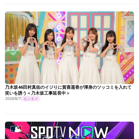
乃木坂46田村真佑のイジりに賀喜遥香が渾身のツッコミを入れて
笑いを誘う＜乃木坂工事延長中＞
2026/8/7
エンタメ