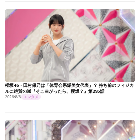
櫻坂46・田村保乃は「体育会系爆美女代表」？ 持ち前のフィジカ
ルに絶賛の嵐『そこ曲がったら、櫻坂？』第295話
2026/8/6
エンタメ