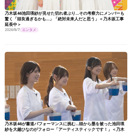
乃木坂46池田瑛紗が見せた切れ者ぶり…その考察力にメンバーも
驚く「頭良過ぎるかも…」「絶対未来人だと思う」＜乃木坂工事
延長中＞
2026/8/7
エンタメ
乃木坂46が書道パフォーマンスに挑む…頭から墨を被った池田瑛
紗を大越ひなのがフォロー「アーティスティックです！」＜乃木