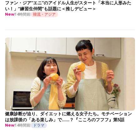
ファン・ジア“エニ”のアイドル人生がスタート「本当に人形みた
い！」“練習生仲間”も話題に＜推しデビュー＞
14時間前
韓流・アジア
New
健康診断が迫り、ダイエットに燃える女子たち。モチベーション
は放課後の「ある楽しみ」で……？『こころのフフフ』第5話
14時間前
ドラマ
New