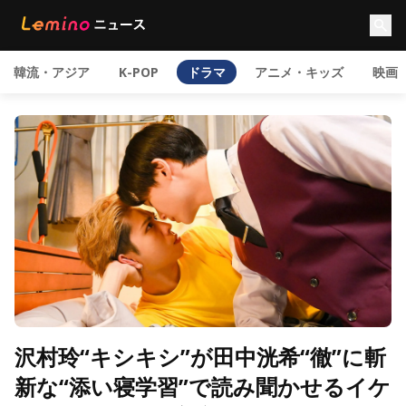
韓流・アジア
K-POP
ドラマ
アニメ・キッズ
映画
沢村玲“キシキシ”が田中洸希“徹”に斬
新な“添い寝学習”で読み聞かせるイケ