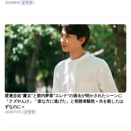
2026/8/3
ドラマ
渡邊圭祐“慶太”と箭内夢菜“エレナ”の過去が明かされたシーンに
「クズやんけ」「楽な方に逃げた」と視聴者騒然＜夫を殺したは
ずなのに＞
2026/7/31
ドラマ