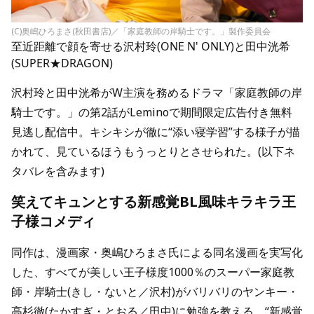
(C)奥嶋ひろまさ(秋田書店)／「家庭教師の岸騎士です。」製作委員会
至近距離で顔を寄せる沢村玲(ONE N' ONLY)と田中洸希
(SUPER★DRAGON)
沢村玲と田中洸希がW主演を務めるドラマ「家庭教師の岸
騎士です。」の第2話がLeminoで期間限定広告付き無料
見逃し配信中。キシキシが徹に“添い寝学習”する様子が描
かれて、見ているほうもうっとりとさせられた。(以下ネ
タバレを含みます)
笑えてキュンとする新感覚BL風味キラキラ王
子様コメディ
同作は、漫画家・奥嶋ひろまさ氏による同名漫画を実写化
した、すべてが美しい王子様度1000％のスーパー家庭教
師・岸騎士(きし・ないと／沢村)がバリバリのヤンキー・
高杉徹(たかすぎ・とおる／田中)に勉強を教える、“新感覚