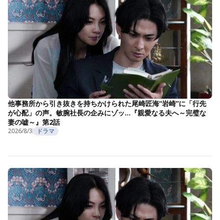
他事務所から引き抜きを持ちかけられた尾崎匠海“岩崎”に「行先
が心配」の声。敏腕社長の企みにゾッ…『親愛なる夫へ～完璧な
妻の嘘～』第2話
2026/8/3
ドラマ