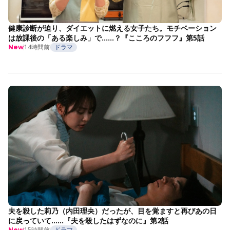
健康診断が迫り、ダイエットに燃える女子たち。モチベーション
は放課後の「ある楽しみ」で……？『こころのフフフ』第5話
14時間前
ドラマ
New
夫を殺した莉乃（内田理央）だったが、目を覚ますと再びあの日
に戻っていて……『夫を殺したはずなのに』第2話
15時間前
ドラマ
New