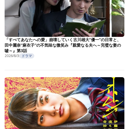
「すべてあなたへの愛」崩壊していく古川雄大“優一”の日常と、
田中麗奈“麻衣子”の不気味な微笑み『親愛なる夫へ～完璧な妻の
嘘～』第3話
2026/8/3
ドラマ