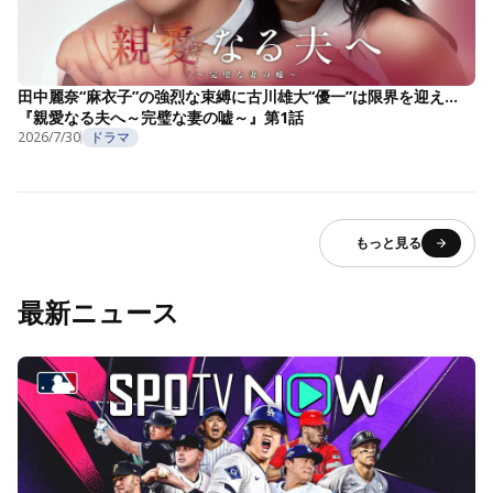
田中麗奈“麻衣子”の強烈な束縛に古川雄大“優一”は限界を迎え…
『親愛なる夫へ～完璧な妻の嘘～』第1話
2026/7/30
ドラマ
もっと見る
最新ニュース