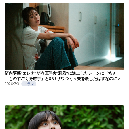
箭内夢菜“エレナ”が内田理央“莉乃”に逆上したシーンに「怖ぇ」
「ものすごく身勝手」とSNSザワつく＜夫を殺したはずなのに＞
2026/7/31
ドラマ