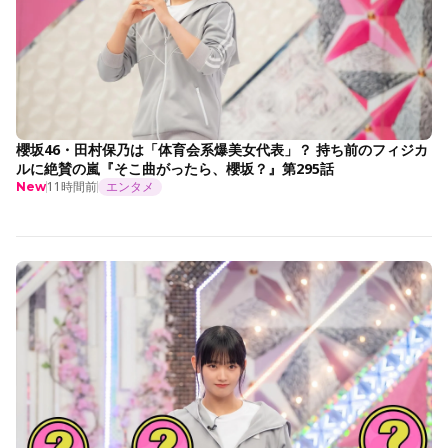
櫻坂46・田村保乃は「体育会系爆美女代表」？ 持ち前のフィジカ
ルに絶賛の嵐『そこ曲がったら、櫻坂？』第295話
11時間前
エンタメ
New