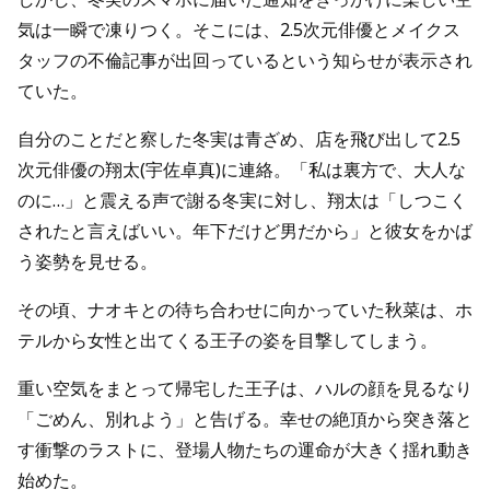
気は一瞬で凍りつく。そこには、2.5次元俳優とメイクス
タッフの不倫記事が出回っているという知らせが表示され
ていた。
自分のことだと察した冬実は青ざめ、店を飛び出して2.5
次元俳優の翔太(宇佐卓真)に連絡。「私は裏方で、大人な
のに…」と震える声で謝る冬実に対し、翔太は「しつこく
されたと言えばいい。年下だけど男だから」と彼女をかば
う姿勢を見せる。
その頃、ナオキとの待ち合わせに向かっていた秋菜は、ホ
テルから女性と出てくる王子の姿を目撃してしまう。
重い空気をまとって帰宅した王子は、ハルの顔を見るなり
「ごめん、別れよう」と告げる。幸せの絶頂から突き落と
す衝撃のラストに、登場人物たちの運命が大きく揺れ動き
始めた。