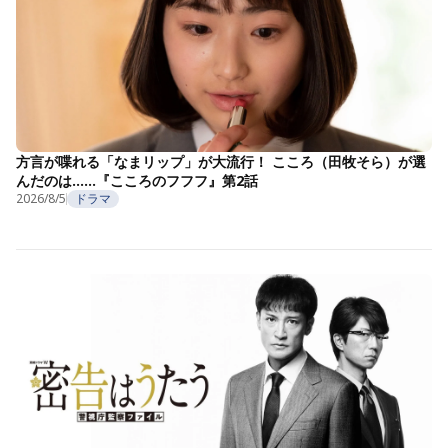
方言が喋れる「なまリップ」が大流行！ こころ（田牧そら）が選
んだのは……『こころのフフフ』第2話
2026/8/5
ドラマ