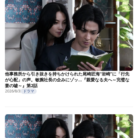
他事務所から引き抜きを持ちかけられた尾崎匠海“岩崎”に「行先
が心配」の声。敏腕社長の企みにゾッ…『親愛なる夫へ～完璧な
妻の嘘～』第2話
2026/8/3
ドラマ