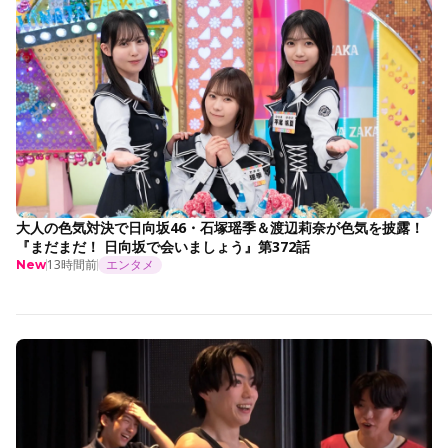
大人の色気対決で日向坂46・石塚瑶季＆渡辺莉奈が色気を披露！
『まだまだ！ 日向坂で会いましょう』第372話
13時間前
エンタメ
New