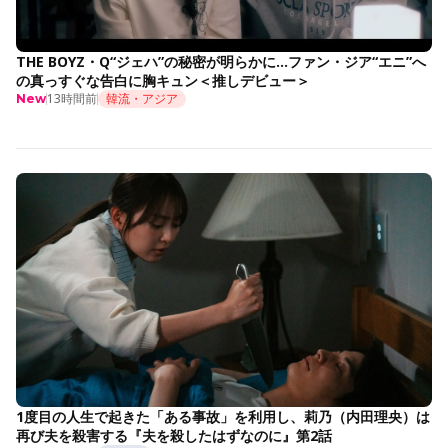
THE BOYZ・Q“ジェハ”の秘密が明らかに…ファン・ジア“エニ”へ
の真っすぐな告白に胸キュン＜推しデビュー＞
13時間前
韓流・アジア
New
1度目の人生で起きた「ある事故」を利用し、莉乃（内田理央）は
再び夫を殺害する『夫を殺したはずなのに』第2話