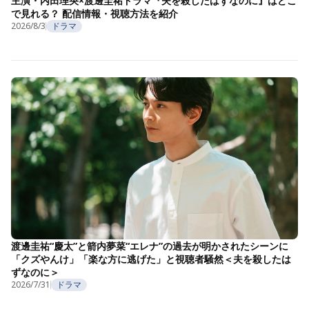
主演・内田理央×渡邊圭祐ドラマ『夫を殺したはずなのに』はどこ
で見れる？ 配信情報・視聴方法を紹介
2026/8/3
ドラマ
渡邊圭祐“慶太”と箭内夢菜“エレナ”の過去が明かされたシーンに
「クズやんけ」「楽な方に逃げた」と視聴者騒然＜夫を殺したは
ずなのに＞
2026/7/31
ドラマ