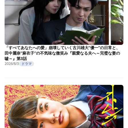
「すべてあなたへの愛」崩壊していく古川雄大“優一”の日常と、
田中麗奈“麻衣子”の不気味な微笑み『親愛なる夫へ～完璧な妻の
嘘～』第3話
2026/8/3
ドラマ