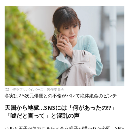
(C)「聖ラブサバイバーズ」製作委員会
冬実は2.5次元俳優との不倫がバレて絶体絶命のピンチ
天国から地獄…SNSには「何があったの!?」
「嘘だと言って」と混乱の声
ハルと王子が気持ちを伝え合う様子が描かれた今回。SNS