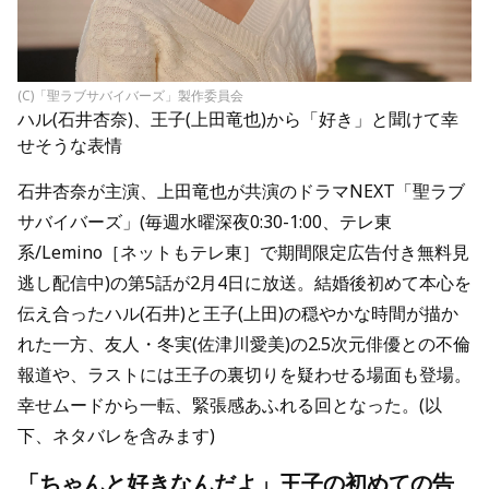
(C)「聖ラブサバイバーズ」製作委員会
ハル(石井杏奈)、王子(上田竜也)から「好き」と聞けて幸
せそうな表情
石井杏奈が主演、上田竜也が共演のドラマNEXT「聖ラブ
サバイバーズ」(毎週水曜深夜0:30-1:00、テレ東
系/Lemino［ネットもテレ東］で期間限定広告付き無料見
逃し配信中)の第5話が2月4日に放送。結婚後初めて本心を
伝え合ったハル(石井)と王子(上田)の穏やかな時間が描か
れた一方、友人・冬実(佐津川愛美)の2.5次元俳優との不倫
報道や、ラストには王子の裏切りを疑わせる場面も登場。
幸せムードから一転、緊張感あふれる回となった。(以
下、ネタバレを含みます)
「ちゃんと好きなんだよ」王子の初めての告