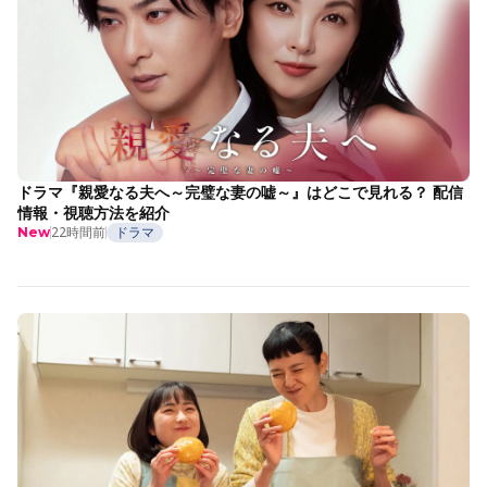
ドラマ『親愛なる夫へ～完璧な妻の嘘～』はどこで見れる？ 配信
情報・視聴方法を紹介
22時間前
ドラマ
New