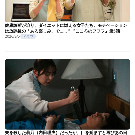
健康診断が迫り、ダイエットに燃える女子たち。モチベーション
は放課後の「ある楽しみ」で……？『こころのフフフ』第5話
2026/8/5
ドラマ
夫を殺した莉乃（内田理央）だったが、目を覚ますと再びあの日