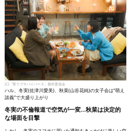
(C)「聖ラブサバイバーズ」製作委員会
ハル、冬実(佐津川愛美)、秋菜(山谷花純)の女子会は“萌え
談義”で大盛り上がり
冬実の不倫報道で空気が一変…秋菜は決定的
な場面を目撃
しかし、冬実のスマホに届いた通知をきっかけに楽しい空