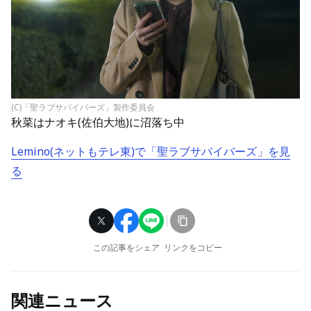
(C)「聖ラブサバイバーズ」製作委員会
秋菜はナオキ(佐伯大地)に沼落ち中
Lemino(ネットもテレ東)で「聖ラブサバイバーズ」を見
る
この記事をシェア
リンクをコピー
関連ニュース