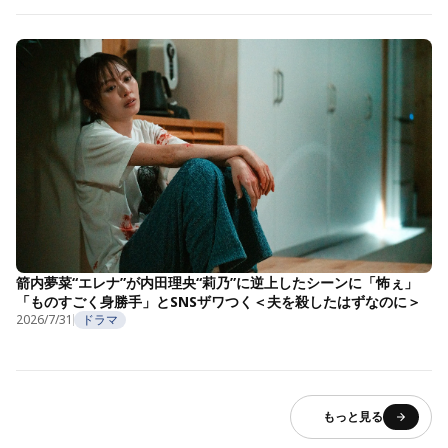
箭内夢菜“エレナ”が内田理央“莉乃”に逆上したシーンに「怖ぇ」
「ものすごく身勝手」とSNSザワつく＜夫を殺したはずなのに＞
2026/7/31
ドラマ
もっと見る