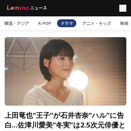
韓流・アジア
K-POP
ドラマ
アニメ・キッズ
映画
上田竜也“王子”が石井杏奈“ハル”に告
白…佐津川愛美“冬実”は2.5次元俳優と