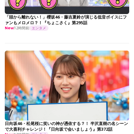
「頭から離れない！」櫻坂46・藤吉夏鈴が演じる低音ボイスにフ
ァンもメロメロ？！『ちょこさく』第295話
12時間前
エンタメ
New
日向坂46・松尾桜に笑いの神が憑依する？！ 半沢直樹の名シーン
で大喜利チャレンジ！『日向坂で会いましょう』第372話