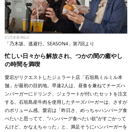
(C)乃木坂46LLC
「乃木坂、逃避行。SEASON4」第7回より
忙しい日々から解放され、つかの間の癒やし
の時間を満喫
愛宕がリクエストしたジェラート店「石垣島ミルミル本
舗」が最初の目的地。早速2人は、昼食を兼ねてチーズハ
ンバーガーにドリンク、ジェラートが付いたセットを注文
する。石垣島産牛肉を使用したチーズバーガーは、さすが
のボリューム感。愛宕は「昨日さ、めっちゃハンバーグ食
べたいと思ってて、“ハンバーグ食べたい欲”がすごかって
んけど、かなえちゃった」と、満足そうにハンバーガーを