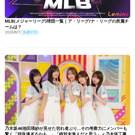
MLB(メジャーリーグ)球団一覧｜ア・リーグ/ナ・リーグの所属チ
ームは？
2026/8/7
スポーツ
乃木坂46池田瑛紗が見せた切れ者ぶり…その考察力にメンバーも
驚く「頭良過ぎるかも…」「絶対未来人だと思う」＜乃木坂工事