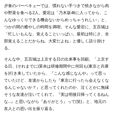
夕食のバーベキューでは、慣れない手つきで焼きながら肉
や野菜を食べる2人。愛宕は「乃木坂46に入ってから、こ
んなゆっくりできる機会ないからめっちゃうれしい」と、
つかの間の癒やしの時間を満喫。そんな愛宕に、五百城は
「忙しいもんな。覚えることいっぱい。最初は特にさ、全
部覚えることだからね。大変だよね」と優しく語り掛け
る。
そんな中、五百城は上京する日の出来事を回顧。「上京す
る日、(それまでに)茉央は研修期間中に何回も(東京と兵庫
を)行き来していたから、『こんな感じなんや』って思っ
ていたけど、友達からしたら『東京に行ったら会えなくな
るんじゃないか？』と思ってくれたのか、泣くとかに無縁
そうな友達が泣いてくれて。『実は明後日帰ってくるねん
な…』と思いながら『ありがとう』って(笑)」と、地元の
友人との思い出を振り返る。