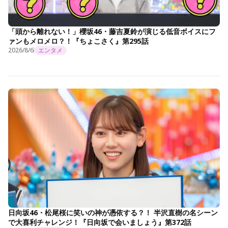
「頭から離れない！」櫻坂46・藤吉夏鈴が演じる低音ボイスにフ
ァンもメロメロ？！『ちょこさく』第295話
2026/8/6
エンタメ
日向坂46・松尾桜に笑いの神が憑依する？！ 半沢直樹の名シーン
で大喜利チャレンジ！『日向坂で会いましょう』第372話