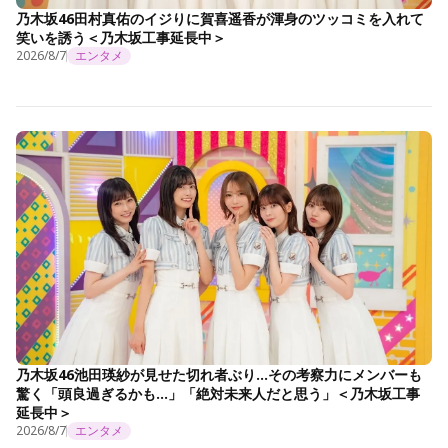
乃木坂46田村真佑のイジりに賀喜遥香が渾身のツッコミを入れて
笑いを誘う＜乃木坂工事延長中＞
2026/8/7
エンタメ
乃木坂46池田瑛紗が見せた切れ者ぶり…その考察力にメンバーも
驚く「頭良過ぎるかも…」「絶対未来人だと思う」＜乃木坂工事
延長中＞
2026/8/7
エンタメ