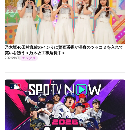
乃木坂46田村真佑のイジりに賀喜遥香が渾身のツッコミを入れて
笑いを誘う＜乃木坂工事延長中＞
2026/8/7
エンタメ