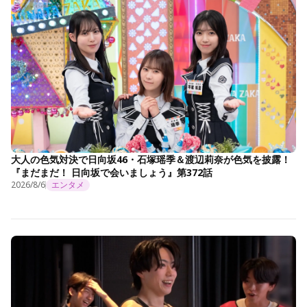
大人の色気対決で日向坂46・石塚瑶季＆渡辺莉奈が色気を披露！
『まだまだ！ 日向坂で会いましょう』第372話
2026/8/6
エンタメ