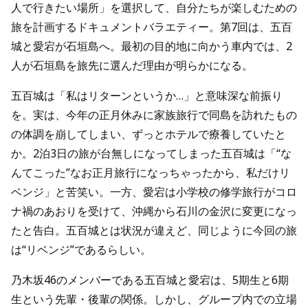
人で行きたい場所」を選択して、自分たちが楽しむための
旅を計画するドキュメントバラエティー。第7回は、五百
城と愛宕が石垣島へ。最初の目的地に向かう車内では、2
人が石垣島を旅先に選んだ理由が明らかになる。
五百城は「私はリターンというか…」と意味深な前振り
を。実は、今年の正月休みに家族旅行で同島を訪れたもの
の体調を崩してしまい、ずっとホテルで療養していたと
か。2泊3日の旅が台無しになってしまった五百城は「“な
んてこった”なお正月旅行になっちゃったから、私だけリ
ベンジ」と苦笑い。一方、愛宕は小学校の修学旅行がコロ
ナ禍のあおりを受けて、沖縄から石川の金沢に変更になっ
たと告白。五百城とは状況が違えど、同じように今回の旅
は“リベンジ”であるらしい。
乃木坂46のメンバーである五百城と愛宕は、5期生と6期
生という先輩・後輩の関係。しかし、グループ内での立場