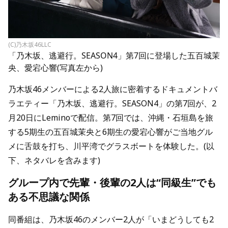
(C)乃木坂46LLC
「乃木坂、逃避行。SEASON4」第7回に登場した五百城茉
央、愛宕心響(写真左から)
乃木坂46メンバーによる2人旅に密着するドキュメントバ
ラエティー「乃木坂、逃避行。SEASON4」の第7回が、2
月20日にLeminoで配信。第7回では、沖縄・石垣島を旅
する5期生の五百城茉央と6期生の愛宕心響がご当地グル
メに舌鼓を打ち、川平湾でグラスボートを体験した。(以
下、ネタバレを含みます)
グループ内で先輩・後輩の2人は“同級生”でも
ある不思議な関係
同番組は、乃木坂46のメンバー2人が「いまどうしても2