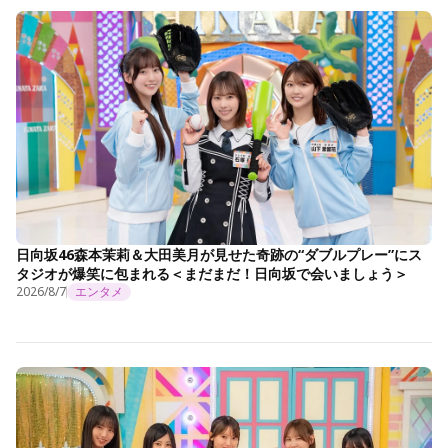
日向坂46森本茉莉＆大田美月が見せた奇跡の“ダブルプレー”にス
タジオが爆笑に包まれる＜まだまだ！日向坂で会いましょう＞
2026/8/7
エンタメ