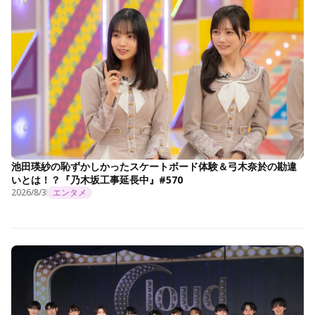
池田瑛紗の恥ずかしかったスケートボード体験＆弓木奈於の勘違
いとは！？『乃木坂工事延長中』#570
2026/8/3
エンタメ