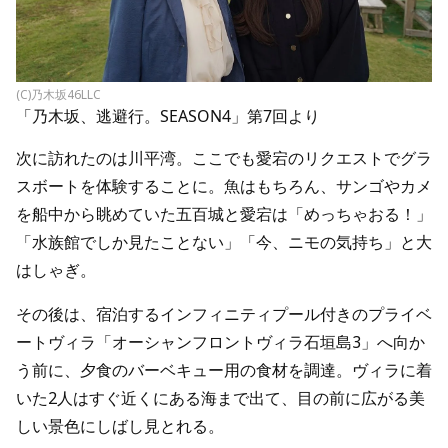
(C)乃木坂46LLC
「乃木坂、逃避行。SEASON4」第7回より
次に訪れたのは川平湾。ここでも愛宕のリクエストでグラ
スボートを体験することに。魚はもちろん、サンゴやカメ
を船中から眺めていた五百城と愛宕は「めっちゃおる！」
「水族館でしか見たことない」「今、ニモの気持ち」と大
はしゃぎ。
その後は、宿泊するインフィニティプール付きのプライベ
ートヴィラ「オーシャンフロントヴィラ石垣島3」へ向か
う前に、夕食のバーベキュー用の食材を調達。ヴィラに着
いた2人はすぐ近くにある海まで出て、目の前に広がる美
しい景色にしばし見とれる。