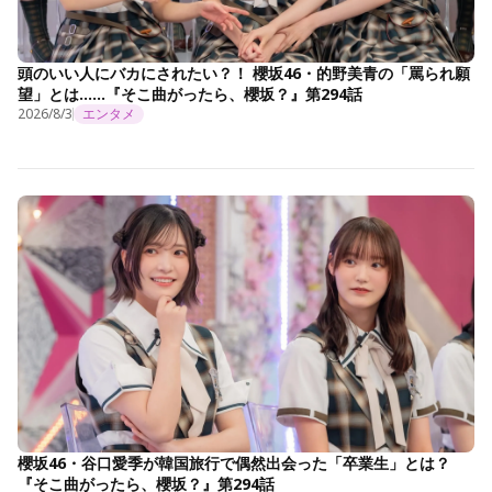
頭のいい人にバカにされたい？！ 櫻坂46・的野美青の「罵られ願
望」とは……『そこ曲がったら、櫻坂？』第294話
2026/8/3
エンタメ
櫻坂46・谷口愛季が韓国旅行で偶然出会った「卒業生」とは？
『そこ曲がったら、櫻坂？』第294話