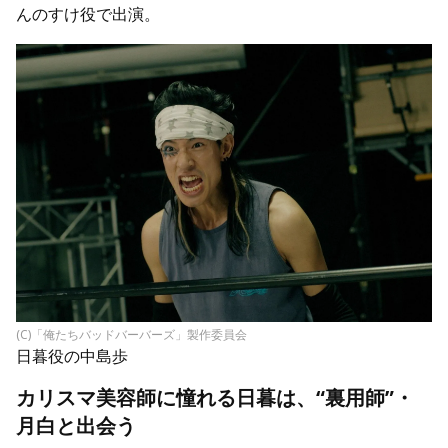
んのすけ役で出演。
(C)「俺たちバッドバーバーズ」製作委員会
日暮役の中島歩
カリスマ美容師に憧れる日暮は、“裏用師”・
月白と出会う