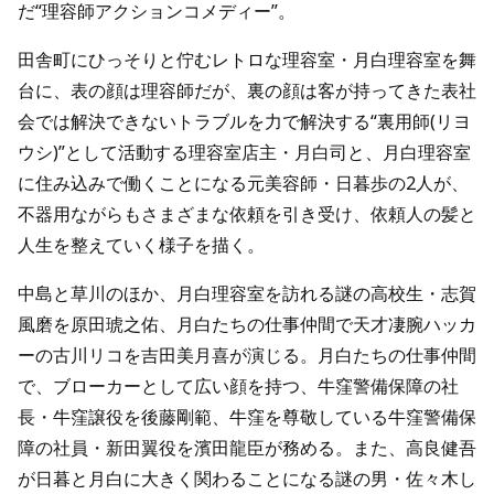
だ“理容師アクションコメディー”。
田舎町にひっそりと佇むレトロな理容室・月白理容室を舞
台に、表の顔は理容師だが、裏の顔は客が持ってきた表社
会では解決できないトラブルを力で解決する“裏用師(リヨ
ウシ)”として活動する理容室店主・月白司と、月白理容室
に住み込みで働くことになる元美容師・日暮歩の2人が、
不器用ながらもさまざまな依頼を引き受け、依頼人の髪と
人生を整えていく様子を描く。
中島と草川のほか、月白理容室を訪れる謎の高校生・志賀
風磨を原田琥之佑、月白たちの仕事仲間で天才凄腕ハッカ
ーの古川リコを吉田美月喜が演じる。月白たちの仕事仲間
で、ブローカーとして広い顔を持つ、牛窪警備保障の社
長・牛窪譲役を後藤剛範、牛窪を尊敬している牛窪警備保
障の社員・新田翼役を濱田龍臣が務める。また、高良健吾
が日暮と月白に大きく関わることになる謎の男・佐々木し