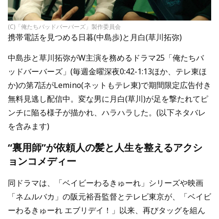
(C)「俺たちバッドバーバーズ」製作委員会
携帯電話を見つめる日暮(中島歩)と月白(草川拓弥)
中島歩と草川拓弥がW主演を務めるドラマ25「俺たちバ
ッドバーバーズ」(毎週金曜深夜0:42-1:13ほか、テレ東ほ
か)の第7話がLemino(ネットもテレ東)で期間限定広告付き
無料見逃し配信中。変な男に月白(草川)が足を撃たれてピ
ンチに陥る様子が描かれ、ハラハラした。(以下ネタバレ
を含みます)
“裏用師”が依頼人の髪と人生を整えるアクシ
ョンコメディー
同ドラマは、「ベイビーわるきゅーれ」シリーズや映画
「ネムルバカ」の阪元裕吾監督とテレビ東京が、「ベイビ
ーわるきゅーれ エブリデイ！」以来、再びタッグを組ん