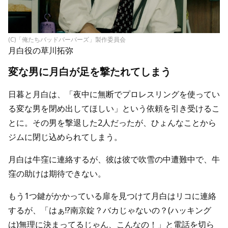
(C)「俺たちバッドバーバーズ」製作委員会
月白役の草川拓弥
変な男に月白が足を撃たれてしまう
日暮と月白は、「夜中に無断でプロレスリングを使ってい
る変な男を閉め出してほしい」という依頼を引き受けるこ
とに。その男を撃退した2人だったが、ひょんなことから
ジムに閉じ込められてしまう。
月白は牛窪に連絡するが、彼は彼で吹雪の中遭難中で、牛
窪の助けは期待できない。
もう1つ鍵がかかっている扉を見つけて月白はリコに連絡
するが、「はぁ!?南京錠？バカじゃないの？(ハッキング
は)無理に決まってるじゃん、こんなの！」と電話を切ら