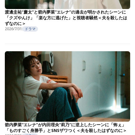
渡邊圭祐“慶太”と箭内夢菜“エレナ”の過去が明かされたシーンに
「クズやんけ」「楽な方に逃げた」と視聴者騒然＜夫を殺したは
ずなのに＞
2026/7/31
ドラマ
箭内夢菜“エレナ”が内田理央“莉乃”に逆上したシーンに「怖ぇ」
「ものすごく身勝手」とSNSザワつく＜夫を殺したはずなのに＞