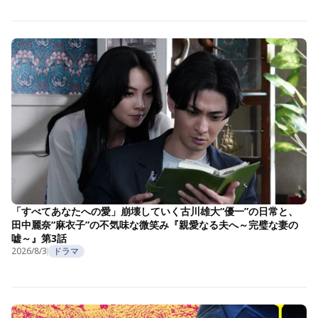
「すべてあなたへの愛」崩壊していく古川雄大“優一”の日常と、
田中麗奈“麻衣子”の不気味な微笑み『親愛なる夫へ～完璧な妻の
嘘～』第3話
2026/8/3
ドラマ