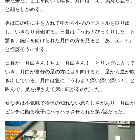
来た来た」と上を向いて喘ぎ、月白は「え、気持ち悪っ」
と顔をしかめる。
男は口の中に手を入れて中から小型のピストルを取り出
し、いきなり発砲する。日暮は「うわ！びっくりした」と
驚き、銃口を向けられた月白の方を見ると「あ、え…？」
と怪訝そうにする。
日暮が「月白さん！ちょ、月白さん！」とリングに入って
いき、月白が自分の足の方に目を向けると、足から血が吹
き出している。月白は急に「うわぁ！痛い痛い痛い！」と
叫んで、足を押さえて床に転がるのだった。
変な男は不気味で得体の知れない恐ろしさがあり、月白が
ピンチに陥る様子にハラハラさせられた第7話だった。