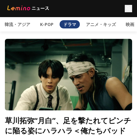
韓流・アジア
K-POP
ドラマ
アニメ・キッズ
映画
草川拓弥“月白”、足を撃たれてピンチ
に陥る姿にハラハラ＜俺たちバッド