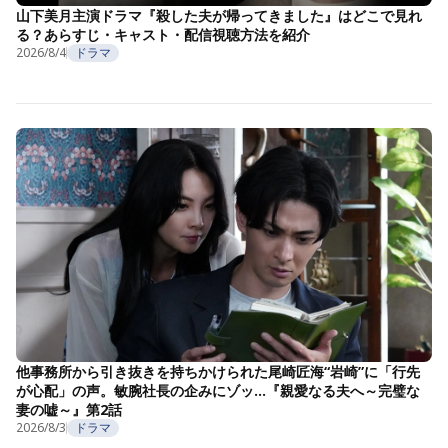
山下美月主演ドラマ『殺した夫が帰ってきました』はどこで見れ
る？あらすじ・キャスト・配信視聴方法を紹介
2026/8/4
ドラマ
他事務所から引き抜きを持ちかけられた尾崎匠海“岩崎”に「行先
が心配」の声。敏腕社長の企みにゾッ…『親愛なる夫へ～完璧な
妻の嘘～』第2話
2026/8/3
ドラマ