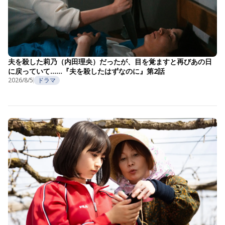
夫を殺した莉乃（内田理央）だったが、目を覚ますと再びあの日
に戻っていて……『夫を殺したはずなのに』第2話
2026/8/5
ドラマ