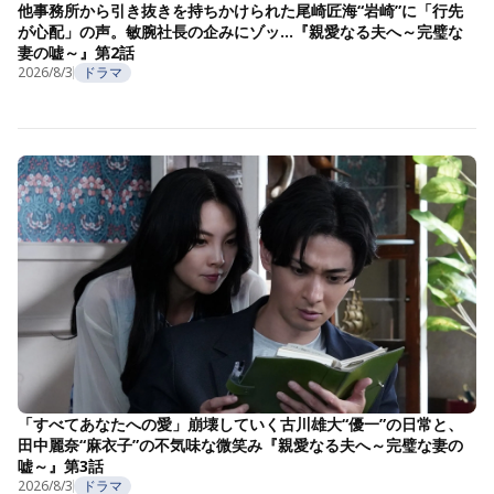
他事務所から引き抜きを持ちかけられた尾崎匠海“岩崎”に「行先
が心配」の声。敏腕社長の企みにゾッ…『親愛なる夫へ～完璧な
妻の嘘～』第2話
2026/8/3
ドラマ
「すべてあなたへの愛」崩壊していく古川雄大“優一”の日常と、
田中麗奈“麻衣子”の不気味な微笑み『親愛なる夫へ～完璧な妻の
嘘～』第3話
2026/8/3
ドラマ