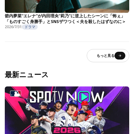
箭内夢菜“エレナ”が内田理央“莉乃”に逆上したシーンに「怖ぇ」
「ものすごく身勝手」とSNSザワつく＜夫を殺したはずなのに＞
2026/7/31
ドラマ
もっと見る
最新ニュース