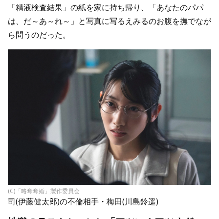
「精液検査結果」の紙を家に持ち帰り、「あなたのパパ
は、だ～あ～れ～」と写真に写るえみるのお腹を撫でなが
ら問うのだった。
(C)「略奪奪婚」製作委員会
司(伊藤健太郎)の不倫相手・梅田(川島鈴遥)