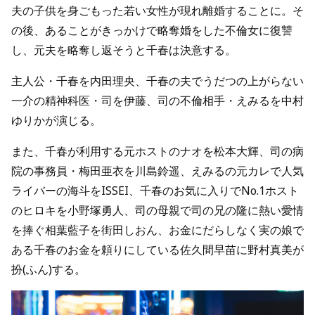
夫の子供を身ごもった若い女性が現れ離婚することに。そ
の後、あることがきっかけで略奪婚をした不倫女に復讐
し、元夫を略奪し返そうと千春は決意する。
主人公・千春を内田理央、千春の夫でうだつの上がらない
一介の精神科医・司を伊藤、司の不倫相手・えみるを中村
ゆりかが演じる。
また、千春が利用する元ホストのナオを松本大輝、司の病
院の事務員・梅田亜衣を川島鈴遥、えみるの元カレで人気
ライバーの海斗をISSEI、千春のお気に入りでNo.1ホスト
のヒロキを小野塚勇人、司の母親で司の兄の隆に熱い愛情
を捧ぐ相葉藍子を街田しおん、お金にだらしなく実の娘で
ある千春のお金を頼りにしている佐久間早苗に野村真美が
扮(ふん)する。