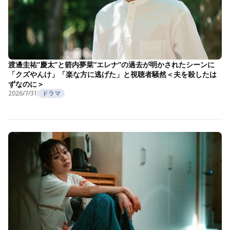
渡邊圭祐“慶太”と箭内夢菜“エレナ”の過去が明かされたシーンに
「クズやんけ」「楽な方に逃げた」と視聴者騒然＜夫を殺したは
ずなのに＞
2026/7/31
ドラマ