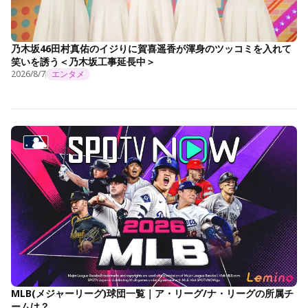
乃木坂46田村真佑のイジりに賀喜遥香が渾身のツッコミを入れて
笑いを誘う＜乃木坂工事延長中＞
2026/8/7
エンタメ
MLB(メジャーリーグ)球団一覧｜ア・リーグ/ナ・リーグの所属チ
ームは？