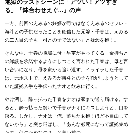
地獄のラストシーンに「アツい！アツすぎ
る」「鉢合わせえぐ…」の声
一方、前回のえみるの妊娠が司ではなくえみるのセフレ・
海斗との子供だったことを確信した元嫁・千春は、えみる
の二人目の子も「司との子ではない」と疑念を抱く。
そんな中、千春の職場に母・早苗がやってくる。金持ちと
の縁談を承諾するようにしつこく言われた千春は、母と言
い合いになり、母を家から追い返す。イライラした千春
は、元ホストで、えみるが海斗との子を托卵しようとして
いた証拠入手を手伝ったナオと飲みに行く。
やけ酒し、酔っ払った千春をナオは家まで送り届ける。す
ると、酔っ払った勢いで千春がナオにキスしようと、目を
瞑る。しかし、ナオは「俺、落ちた女抱くほど不自由して
ないから」と突き飛ばし、「あんな必死になって証拠集め
たの、何のためなの？」と言い放つ。