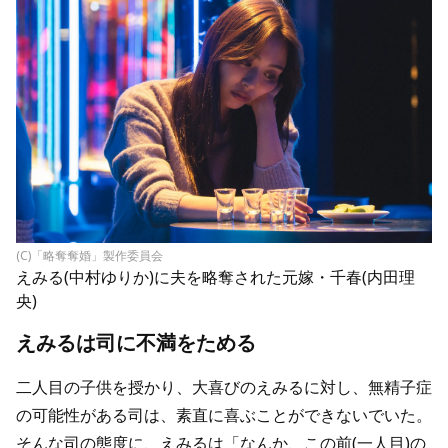
(C)「略奪奪婚」製作委員会
えみる(中村ゆりか)に夫を略奪された元嫁・千春(内田理
央)
えみるは司に不満をためる
二人目の子供を授かり、大喜びのえみるに対し、無精子症
の可能性がある司は、素直に喜ぶことができないでいた。
そんな司の態度に、えみるは「なんか、この前(一人目)の