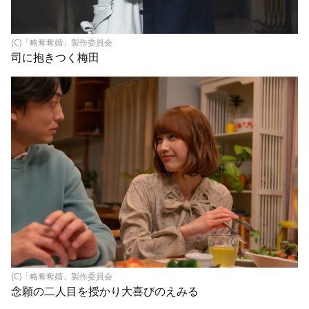
(C)「略奪奪婚」製作委員会
司に抱きつく梅田
(C)「略奪奪婚」製作委員会
念願の二人目を授かり大喜びのえみる