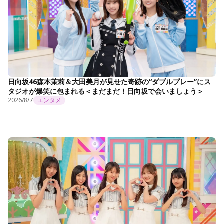
日向坂46森本茉莉＆大田美月が見せた奇跡の“ダブルプレー”にス
タジオが爆笑に包まれる＜まだまだ！日向坂で会いましょう＞
2026/8/7
エンタメ