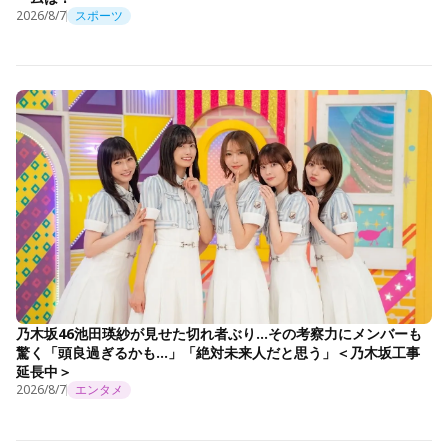
2026/8/7
スポーツ
乃木坂46池田瑛紗が見せた切れ者ぶり…その考察力にメンバーも
驚く「頭良過ぎるかも…」「絶対未来人だと思う」＜乃木坂工事
延長中＞
2026/8/7
エンタメ