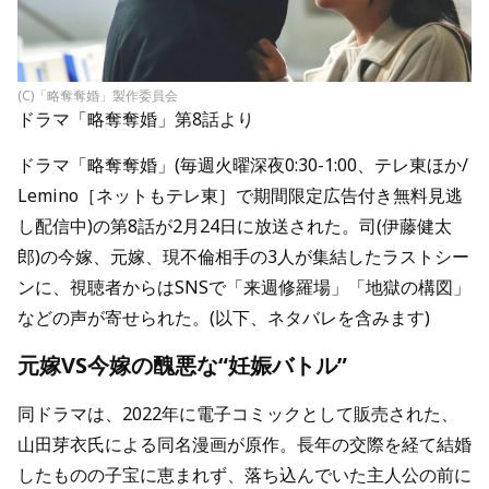
(C)「略奪奪婚」製作委員会
ドラマ「略奪奪婚」第8話より
ドラマ「略奪奪婚」(毎週火曜深夜0:30-1:00、テレ東ほか/
Lemino［ネットもテレ東］で期間限定広告付き無料見逃
し配信中)の第8話が2月24日に放送された。司(伊藤健太
郎)の今嫁、元嫁、現不倫相手の3人が集結したラストシー
ンに、視聴者からはSNSで「来週修羅場」「地獄の構図」
などの声が寄せられた。(以下、ネタバレを含みます)
元嫁VS今嫁の醜悪な“妊娠バトル”
同ドラマは、2022年に電子コミックとして販売された、
山田芽衣氏による同名漫画が原作。長年の交際を経て結婚
したものの子宝に恵まれず、落ち込んでいた主人公の前に