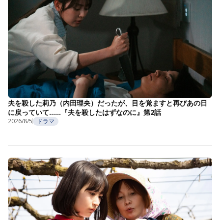
夫を殺した莉乃（内田理央）だったが、目を覚ますと再びあの日
に戻っていて……『夫を殺したはずなのに』第2話
2026/8/5
ドラマ