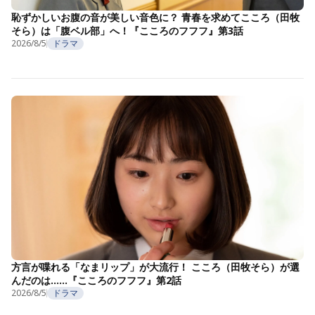
恥ずかしいお腹の音が美しい音色に？ 青春を求めてこころ（田牧
そら）は「腹ベル部」へ！『こころのフフフ』第3話
2026/8/5
ドラマ
方言が喋れる「なまリップ」が大流行！ こころ（田牧そら）が選
んだのは……『こころのフフフ』第2話
2026/8/5
ドラマ