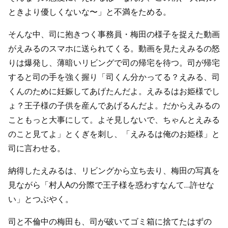
ときより優しくないな〜」と不満をためる。
そんな中、司に抱きつく事務員・梅田の様子を捉えた動画
がえみるのスマホに送られてくる。動画を見たえみるの怒
りは爆発し、薄暗いリビングで司の帰宅を待つ。司が帰宅
すると司の手を強く握り「司くん分かってる？えみる、司
くんのために妊娠してあげたんだよ。えみるはお姫様でし
ょ？王子様の子供を産んであげるんだよ。だからえみるの
こともっと大事にして。よそ見しないで、ちゃんとえみる
のこと見てよ」とくぎを刺し、「えみるは俺のお姫様」と
司に言わせる。
納得したえみるは、リビングから立ち去り、梅田の写真を
見ながら「村人Aの分際で王子様を惑わすなんて…許せな
い」とつぶやく。
司と不倫中の梅田も、司が破いてゴミ箱に捨てたはずの