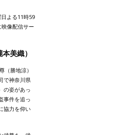
日よる11時59
日に映像配信サー
瀧本美織）
武尊（勝地涼）
司で神奈川県
）の姿があっ
盗事件を追っ
に協力を仰い