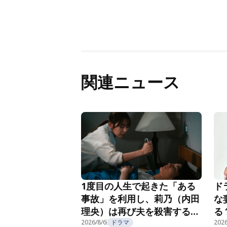
関連ニュース
1度目の人生で起きた「ある
ド
事故」を利用し、莉乃（内田
な
理央）は再び夫を殺害する
る
『夫を殺したはずなのに』第
2026/8/6
ドラマ
紹
2026