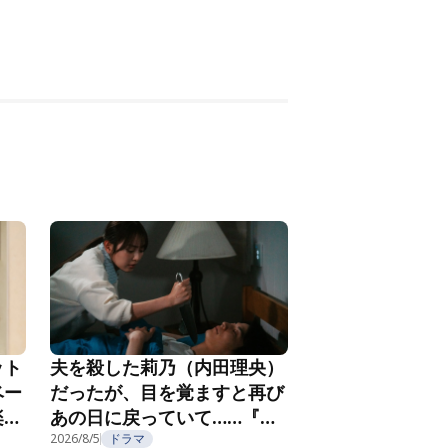
ット
夫を殺した莉乃（内田理央）
ベー
だったが、目を覚ますと再び
楽し
あの日に戻っていて……『夫
フ
を殺したはずなのに』第2話
2026/8/5
ドラマ