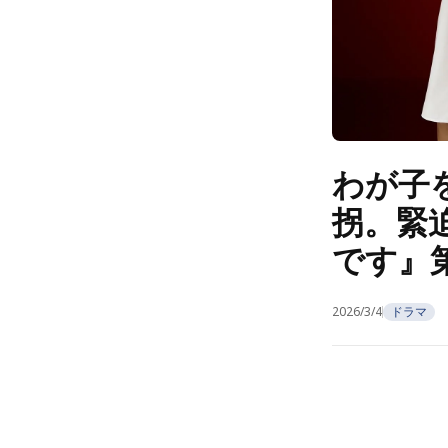
わが子
拐。緊
です』
2026/3/4
ドラマ