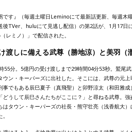
です』（毎週土曜日Leminoにて最新話更新、毎週木曜
後TVer、huluにて見逃し配信）の第2話が、1月17
no（レミノ）」で配信された。
受け渡しに備える武尊（勝地涼）と美羽（
9時55分。5億円の受け渡しまで29時間04分53秒。鷲尾
タウン・キーパーズに出社した。そこには、武尊の元上
刑事でもある辰巳夏子（真飛聖）と卯野涼太（和田雅成
「どうして辰巳さんたちがここに？」と尋ねる武尊。強
ちはタウン・キーパーズの社長・熊守壮亮（浅香航大）
た。