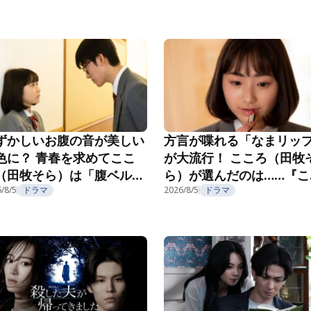
フ』第5話
ずかしいお腹の音が美しい
方言が喋れる「なまリッ
色に？ 青春を求めてここ
が大流行！ こころ（田牧
（田牧そら）は「腹ベル
ら）が選んだのは……『こ
」へ！『こころのフフフ』
ろのフフフ』第2話
/8/5
ドラマ
2026/8/5
ドラマ
3話