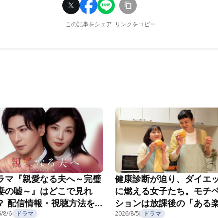
この記事をシェア
リンクをコピー
ラマ『親愛なる夫へ～完璧
健康診断が迫り、ダイエ
妻の嘘～』はどこで見れ
に燃える女子たち。モチ
？ 配信情報・視聴方法を
ションは放課後の「ある
介
/8/6
ドラマ
み」で……？『こころのフ
2026/8/5
ドラマ