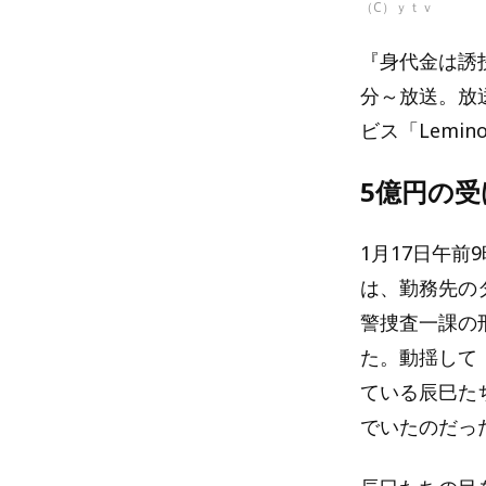
（C）ｙｔｖ
『身代金は誘拐
分～放送。放送
ビス「Lemi
5億円の
1月17日午前
は、勤務先の
警捜査一課の
た。動揺して
ている辰巳た
でいたのだっ