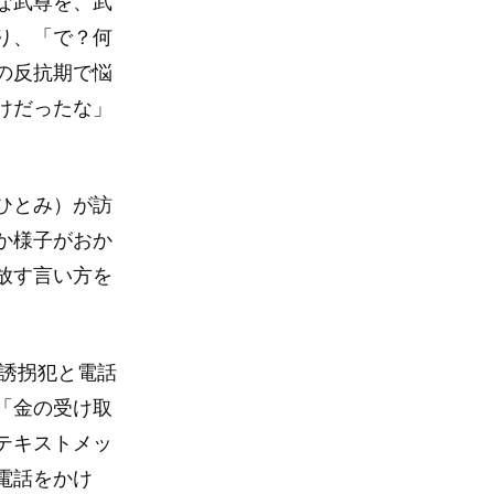
な武尊を、武
り、「で？何
の反抗期で悩
けだったな」
ひとみ）が訪
か様子がおか
放す言い方を
は誘拐犯と電話
「金の受け取
テキストメッ
電話をかけ