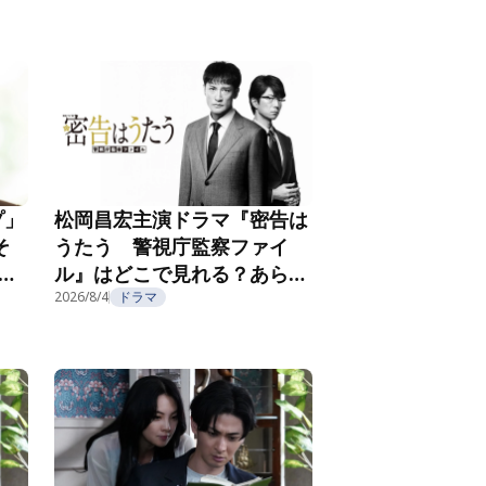
プ」
松岡昌宏主演ドラマ『密告は
そ
うたう 警視庁監察ファイ
こ
ル』はどこで見れる？あらす
じ・キャスト・配信視聴方法
2026/8/4
ドラマ
を紹介