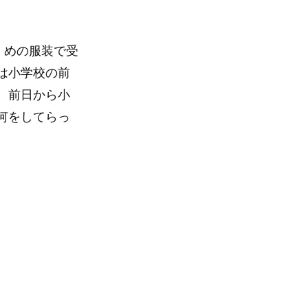
ずくめの服装で受
は小学校の前
。前日から小
何をしてらっ