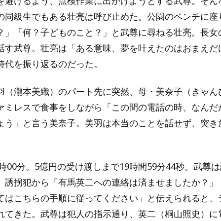
を避けるよう、点検作業に出かけようとする武尊。そん
の同級生でもある壮亮は呼び止めた。公園のベンチに座
？」「何？子どものこと？」と武尊に尋ねる壮亮。長女
話す武尊。壮亮は「ある意味、夢を叶えたのはおまえだ
時代を振り返るのだった。
羽（瀧本美織）のパート先に突然、母・美奈子（きゃん
ァミレスで食事をしながら「この間の電話の時、なんだ
ょう」と言う美奈子。美羽は本当のことを話せず、突き
7時00分。5億円の受け渡しまで19時間59分44秒。武尊
。誘拐犯から「有馬英二への連絡は済ませましたか？」
てはこちらの手順に従ってください」と伝えられると、
れてきた。武尊は犯人の指示通り、英二（桐山照史）に