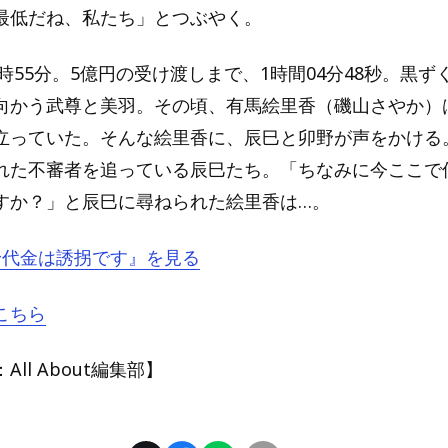
最低だね、私たち」とつぶやく。
1時55分。5億円の受け渡しまで、1時間04分48秒。黒
向かう武尊と美羽。その頃、有馬絵里香（磯山さやか）
立っていた。そんな絵里香に、辰巳と卯野が声をかける
れた不審者を追っている辰巳たち。「ちなみに今ここで
すか？」と辰巳に尋ねられた絵里香は…。
『身代金は誘拐です』を見る
こちら
ll About編集部】