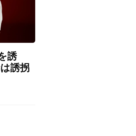
を誘
金は誘拐