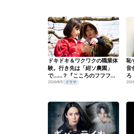
2話
恥
ドキドキ＆ワクワクの職業体
音
験。行き先は「紺ソ農園」
ろ
で……？『こころのフフフ』
部
第4話
2026/8/5
ドラマ
2026
第