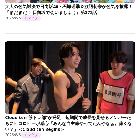
大人の色気対決で日向坂46・石塚瑶季＆渡辺莉奈が色気を披露！
『まだまだ！ 日向坂で会いましょう』第372話
2026/8/6
エンタメ
Cloud ten“筋トレ部”が発足 短期間で成長を見せるメンバーた
ちにヒコロヒーが感心「みんな自主練やってたんやなぁ。偉くな
い？」＜Cloud ten Begins＞
2026/8/6
エンタメ