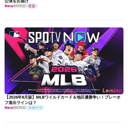
公演をお届け
8時間前
音楽
New
【2026年8月版】MLBワイルドカード＆地区優勝争い！プレーオ
フ進出ラインは？
8時間前
スポーツ
New