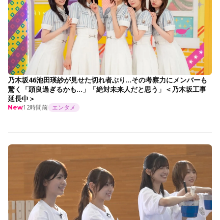
乃木坂46池田瑛紗が見せた切れ者ぶり…その考察力にメンバーも
驚く「頭良過ぎるかも…」「絶対未来人だと思う」＜乃木坂工事
延長中＞
12時間前
エンタメ
New