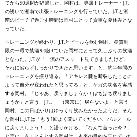
てから50週間が経過した。岡村は、専属トレーナー・J.T.
の誘いで湘南で出張トレーニングを行っていた。J.T.と湘
南のビーチで過ごす時間は岡村にとって貴重な夏休みとな
っていた。
トレーニングが終わり、J.T.とビールを飲む岡村。糖質制
限の一環で禁酒を続けていた岡村にとって久しぶりの飲酒
となった。J.T.が「一流のアスリート見てきましたけど、
それに劣らずしっかりできたと思います」と、約半年間の
トレーニングを振り返る。「アキレス腱を断裂したことに
よって自分が変われたと思ってる」と、ケガの功名を実感
する岡村。「じゃあ、戻りましょうか！ぼちぼち戻りまし
ょうか」と言う、J.T.。「（東京に）戻らないよ」と言う
岡村。この日ばかりはゆっくり飲みたかったようだ。そん
な岡村にJ.T.は「もう1回よく聞いてください、パルクール
に戻りましょう！」と語りかける。「なんて言った今？」
と言い、きょとんとする岡村は、本来の目的を忘れていた