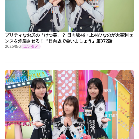
プリティなお尻の「けつ美」？ 日向坂46・上村ひなのが大喜利セ
ンスを炸裂させる！『日向坂で会いましょう』第372話
2026/8/6
エンタメ