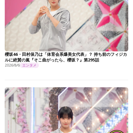
櫻坂46・田村保乃は「体育会系爆美女代表」？ 持ち前のフィジカ
ルに絶賛の嵐『そこ曲がったら、櫻坂？』第295話
2026/8/6
エンタメ