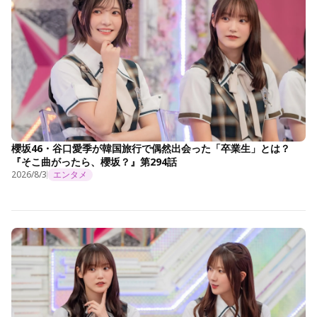
櫻坂46・谷口愛季が韓国旅行で偶然出会った「卒業生」とは？
『そこ曲がったら、櫻坂？』第294話
2026/8/3
エンタメ