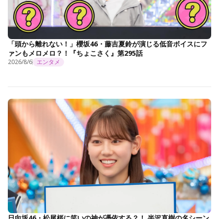
「頭から離れない！」櫻坂46・藤吉夏鈴が演じる低音ボイスにフ
ァンもメロメロ？！『ちょこさく』第295話
2026/8/6
エンタメ
日向坂46・松尾桜に笑いの神が憑依する？！ 半沢直樹の名シーン