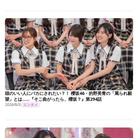
頭のいい人にバカにされたい？！ 櫻坂46・的野美青の「罵られ願
望」とは……『そこ曲がったら、櫻坂？』第294話
2026/8/3
エンタメ