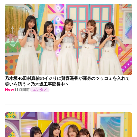
乃木坂46田村真佑のイジりに賀喜遥香が渾身のツッコミを入れて
笑いを誘う＜乃木坂工事延長中＞
11時間前
エンタメ
New