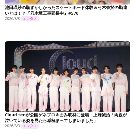
池田瑛紗の恥ずかしかったスケートボード体験＆弓木奈於の勘違
いとは！？『乃木坂工事延長中』#570
2026/8/3
エンタメ
Cloud tenが公開ゲネプロ＆囲み取材に登場 上野誠治「両親が
泣いている姿を見たら感極まってしまいました」
2026/8/3
エンタメ