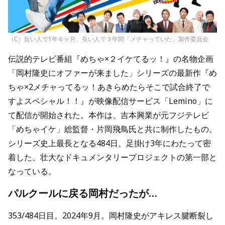
（C）短い人で1年６ヶ月、長い人で３年間「メチャっていた」製作委員会
伝説的テレビ番組『めちゃ×２イケてるッ！』の名物企画
「岡村隆史にオファーが来ました」シリーズの最新作『め
ちゃ×2メチャってるッ！あきらめたらそこで試合終了で
すよスペシャル！！』が映像配信サービス「Lemino」に
て配信が開始された。本作は、吉本興業が元フジテレビ
「めちゃイケ」総監督・片岡飛鳥氏と共に制作したもの。
シリーズ史上最長となる484日、足掛け3年にわたって密
着した、壮大なドキュメンタリープロジェクトの第一部と
なっている。
パルクールに戻る岡村だったが…
353/484日目。2024年9月。岡村隆史がアキレス腱断裂し