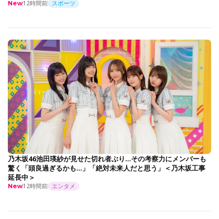
12時間前
スポーツ
New
乃木坂46池田瑛紗が見せた切れ者ぶり…その考察力にメンバーも
驚く「頭良過ぎるかも…」「絶対未来人だと思う」＜乃木坂工事
延長中＞
12時間前
エンタメ
New