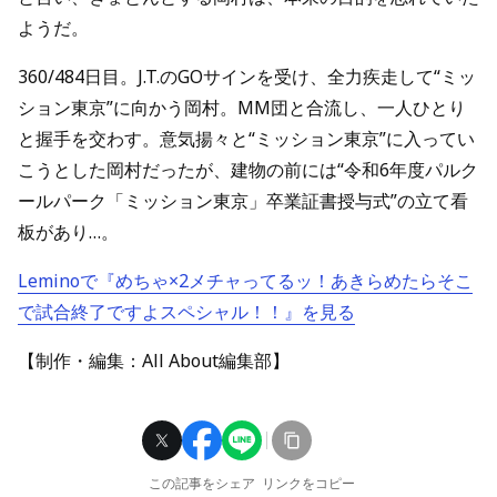
ようだ。
360/484日目。J.T.のGOサインを受け、全力疾走して“ミッ
ション東京”に向かう岡村。MM団と合流し、一人ひとり
と握手を交わす。意気揚々と“ミッション東京”に入ってい
こうとした岡村だったが、建物の前には“令和6年度パルク
ールパーク「ミッション東京」卒業証書授与式”の立て看
板があり…。
Leminoで『めちゃ×2メチャってるッ！あきらめたらそこ
で試合終了ですよスペシャル！！』を見る
【制作・編集：All About編集部】
この記事をシェア
リンクをコピー