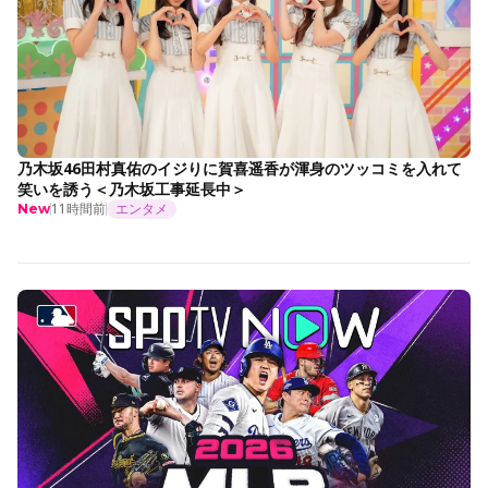
乃木坂46田村真佑のイジりに賀喜遥香が渾身のツッコミを入れて
笑いを誘う＜乃木坂工事延長中＞
11時間前
エンタメ
New