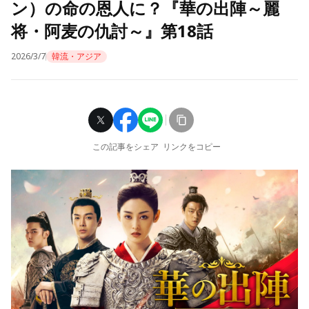
ン）の命の恩人に？『華の出陣～麗
将・阿麦の仇討～』第18話
2026/3/7
韓流・アジア
この記事をシェア
リンクをコピー