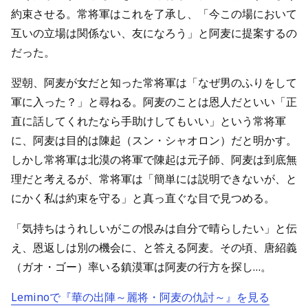
約束させる。常将軍はこれを了承し、「今この場において
互いの立場は関係ない、友になろう」と阿麦に提案するの
だった。
翌朝、阿麦が女だと知った常将軍は「なぜ男のふりをして
軍に入った？」と尋ねる。阿麦のことは恩人だといい「正
直に話してくれたなら手助けしてもいい」という常将軍
に、阿麦は目的は陳起（スン・シャオロン）だと明かす。
しかし常将軍は北漠の将軍で陳起は元子師、阿麦は到底無
理だと考えるが、常将軍は「簡単には説明できないが、と
にかく私は約束を守る」と真っ直ぐな目で見つめる。
「気持ちはうれしいがこの恨みは自分で晴らしたい」と伝
え、恩返しは別の機会に、と答える阿麦。その頃、唐紹義
（ガオ・ゴー）率いる鎮漠軍は阿麦の行方を探し…。
Leminoで『華の出陣～麗将・阿麦の仇討～』を見る