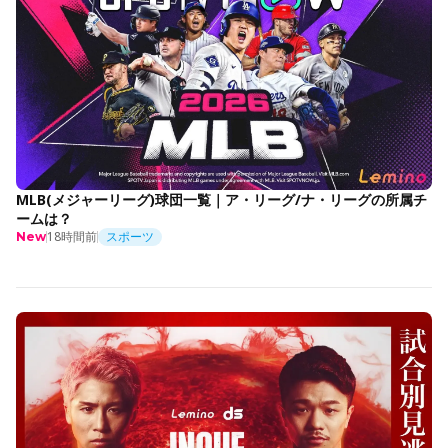
MLB(メジャーリーグ)球団一覧｜ア・リーグ/ナ・リーグの所属チ
ームは？
18時間前
スポーツ
New