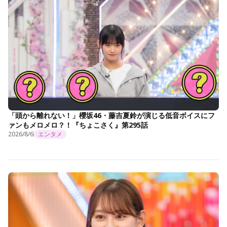
「頭から離れない！」櫻坂46・藤吉夏鈴が演じる低音ボイスにフ
ァンもメロメロ？！『ちょこさく』第295話
2026/8/6
エンタメ