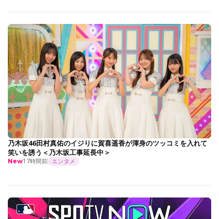
乃木坂46田村真佑のイジりに賀喜遥香が渾身のツッコミを入れて
笑いを誘う＜乃木坂工事延長中＞
17時間前
エンタメ
New