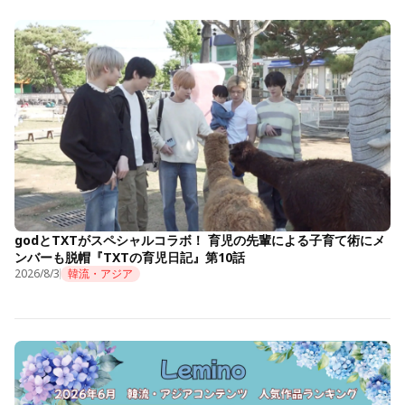
godとTXTがスペシャルコラボ！ 育児の先輩による子育て術にメ
ンバーも脱帽『TXTの育児日記』第10話
2026/8/3
韓流・アジア