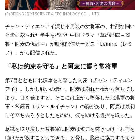
(C) BEIJING IQIYI SCIENCE & TECHNOLOGY CO.， LTD.
チャン・ティエンアイ演じる男装の女将軍の、壮烈な闘い
と愛に彩られた半生を描いた中国ドラマ『華の出陣～麗
将・阿麦の仇討～』が映像配信サービス「Lemino（レミ
ノ）」から配信された。
「私は約束を守る」と阿麦に誓う常将軍
第7営とともに北漠軍を迎撃した阿麦（チャン・ティエン
アイ）。しかし戦いの最中、阿麦は崩れた橋から落ちてし
まう。目を覚ますと、そこには崖から堕落した北漠軍の将
軍・常鈺青（ワン・ルイチャン）の姿があり、阿麦は最初
こそ立ち去ろうとしたものの、彼を助ける選択を取った。
意識を取り戻した常将軍に阿麦は短刀を突きつけ「お前を
助けたが殺すこともできる」と脅し、脱出に協力するよう