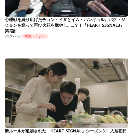
心理戦を繰り広げたチョン・イヌとイム・ハンギョル。パク・ジ
ヒョンを巡って再び火花を燃やし……？！『HEART SIGNAL3』
第2話
2026/7/27
韓流・アジア
新ルールが追加された「HEART SIGNAL」シーズン3！ 入居初日