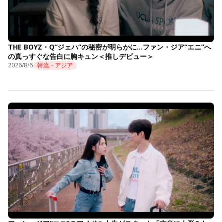
THE BOYZ・Q“ジェハ”の秘密が明らかに…ファン・ジア“エニ”へ
の真っすぐな告白に胸キュン＜推しデビュー＞
2026/8/6
韓流・アジア