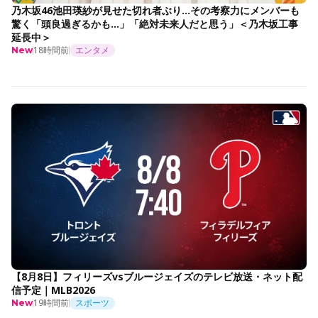
乃木坂46池田瑛紗が見せた切れ者ぶり…その考察力にメンバーも
驚く「頭良過ぎるかも…」「絶対未来人だと思う」＜乃木坂工事
延長中＞
18時間前
エンタメ
New
【8月8日】フィリーズvsブルージェイズのテレビ放送・ネット配
信予定｜MLB2026
19時間前
スポーツ
New