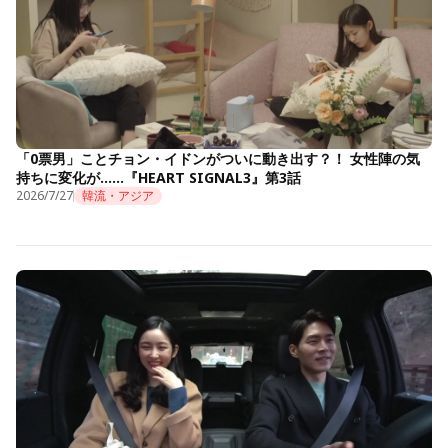
「0票男」ことチョン・イドンがついに動き出す？！ 女性陣の気
持ちに変化が……『HEART SIGNAL3』第3話
2026/7/27
韓流・アジア