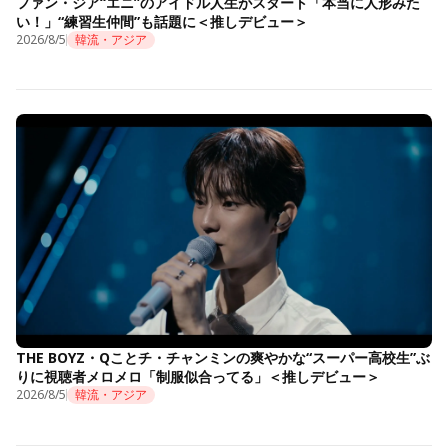
ファン・ジア“エニ”のアイドル人生がスタート「本当に人形みた
い！」“練習生仲間”も話題に＜推しデビュー＞
2026/8/5
韓流・アジア
THE BOYZ・Qことチ・チャンミンの爽やかな“スーパー高校生”ぶ
りに視聴者メロメロ「制服似合ってる」＜推しデビュー＞
2026/8/5
韓流・アジア