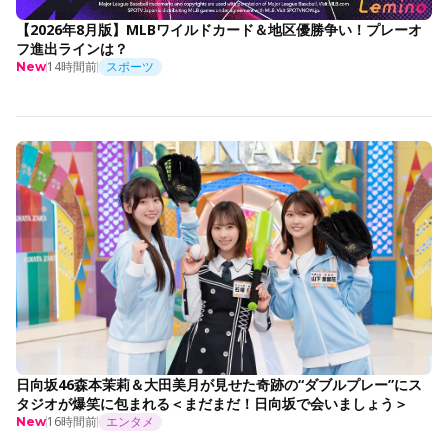
【2026年8月版】MLBワイルドカード＆地区優勝争い！プレーオ
フ進出ラインは？
14時間前
スポーツ
New
日向坂46森本茉莉＆大田美月が見せた奇跡の“ダブルプレー”にス
タジオが爆笑に包まれる＜まだまだ！日向坂で会いましょう＞
16時間前
エンタメ
New