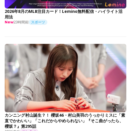
2026年8月のMLB注目カード！Lemino無料配信・ハイライト活
用法
23時間前
スポーツ
New
カンニング村山誕生？！ 櫻坂46・村山美羽のうっかりミスに「素
直でかわいい」「これだからやめられない」『そこ曲がったら、
櫻坂？』第295話