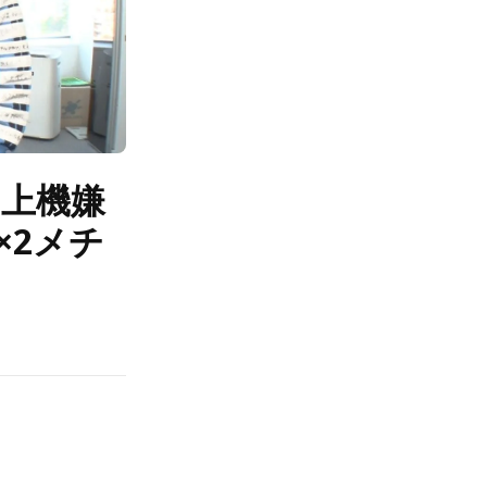
に上機嫌
×2メチ