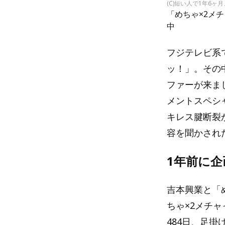
(C)短い人で1年6
「めちゃ×2メチ
中
フジテレビ系で
ッ！」。その
ファーが来ま
メントスペシャ
キレス腱断裂
容を聞かされ
1年前に
吉本興業と「
ちゃ×2メチ
484日、足