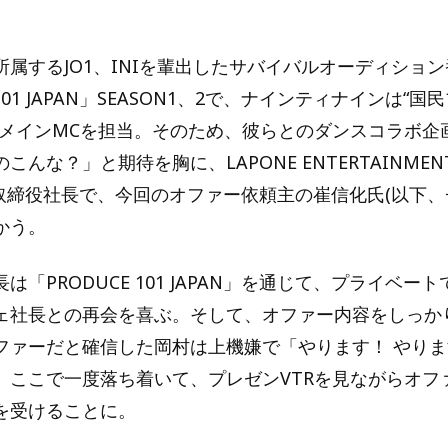
所属するJO1、INIを輩出したサバイバルオーディション
 101 JAPAN」SEASON1、2で、ナインティナインは“
てメインMCを担当。そのため、彼らとのダンスコラボ企
んな？」と期待を胸に、LAPONE ENTERTAINMENT
表取締役社長で、今回のオファー依頼主の崔信化氏(以下、
かう。
は「PRODUCE 101 JAPAN」を通じて、プライベー
ェ社長との再会を喜ぶ。そして、オファー内容をしっか
ファーだと確信した岡村は上機嫌で「やります！ やり
、ここで一度落ち着いて、プレゼンVTRを見ながらオフ
を受けることに。