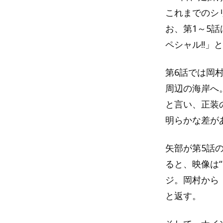
これまでのシ
お、第1～5
ペシャル!!」
第6話では岡
周辺の海岸へ
と言い、正装
明らかな差が
矢部が第5話
ると、映像は
ジ。岡村から
と返す。