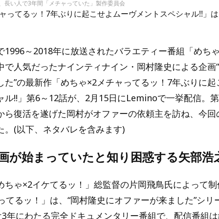
ヶ月、長い人で3年間「メチャっていた」製作委員会
ャってるッ！7年ぶりに起こせよムーヴメントスペシャル!!」はL
1996～2018年に放送されたバラエティー番組「めちゃ
中で人気だったナインティナイン・岡村隆史による企画
した”の最新作「めちゃ×2メチャってるッ！7年ぶりに起
ル!!」第6～12話が、2月15日にLeminoで一挙配信。
から復活を遂げた岡村がオファーの依頼主を訪ね、今回
た。(以下、ネタバレを含みます)
企画が始まっていたと知り困惑する矢部浩
めちゃ×2イケてるッ！」総監督の片岡飛鳥氏によって制
ャってるッ！」は、“岡村隆史にオファーが来ました”シリ
掛け3年にわたる完全ドキュメンタリー番組で、配信番組は