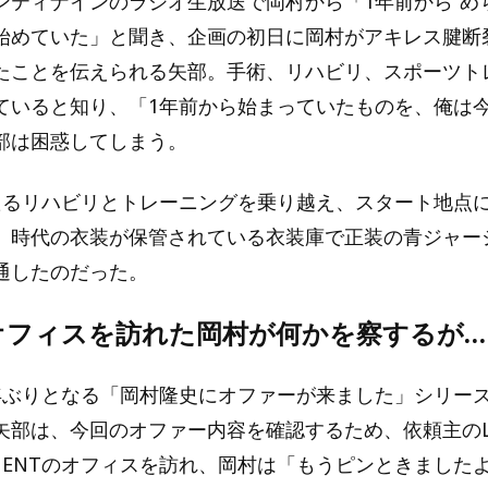
ンティナインのラジオ生放送で岡村から「1年前から“め
始めていた」と聞き、企画の初日に岡村がアキレス腱断
たことを伝えられる矢部。手術、リハビリ、スポーツト
ていると知り、「1年前から始まっていたものを、俺は
部は困惑してしまう。
たるリハビリとトレーニングを乗り越え、スタート地点
」時代の衣装が保管されている衣装庫で正装の青ジャー
通したのだった。
オフィスを訪れた岡村が何かを察するが…
年ぶりとなる「岡村隆史にオファーが来ました」シリー
矢部は、今回のオファー内容を確認するため、依頼主のLA
INMENTのオフィスを訪れ、岡村は「もうピンときました