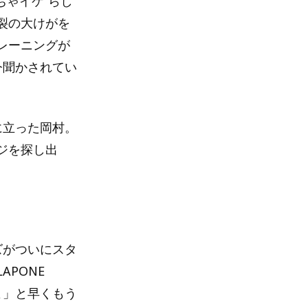
ちゃイケ”らし
裂の大けがを
レーニングが
今聞かされてい
に立った岡村。
ジを探し出
ズがついにスタ
PONE
よ」と早くもう