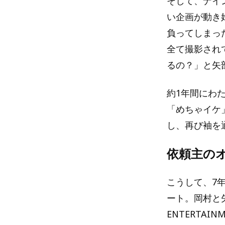
そして、ナイ
い企画が動き
負ってしまっ
全て撮影され
るの？」と矢
約1年間にわ
「めちゃイケ
し、再び袖を
依頼主の
こうして、7
ート。岡村と
ENTERTA