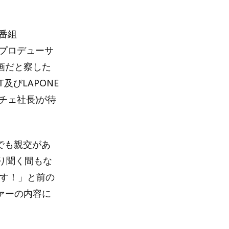
番組
国民プロデューサ
画だと察した
及びLAPONE
チェ社長)が待
トでも親交があ
り聞く間もな
ます！」と前の
ァーの内容に