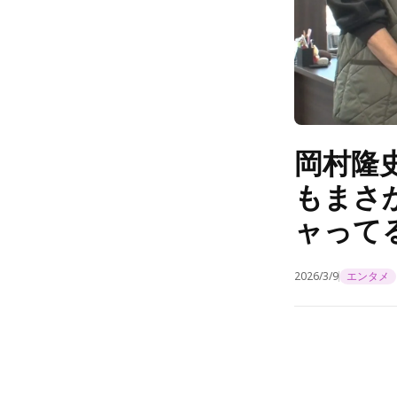
岡村隆
もまさ
ャって
2026/3/9
エンタメ