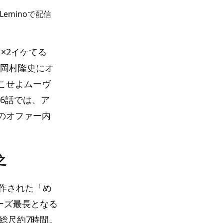
eminoで配信
×2イケてる
“岡村隆史にオ
こせよムーヴ
第6話では、ア
のオファー内
之
作された「め
ーズ最長となる
総尺約7時間。