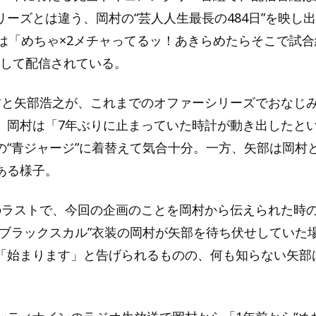
リーズとは違う、岡村の“芸人人生最長の484日”を映し
話は「めちゃ×2メチャってるッ！あきらめたらそこで試
として配信されている。
村と矢部浩之が、これまでのオファーシリーズでおなじ
。岡村は「7年ぶりに止まっていた時計が動き出したと
の“青ジャージ”に着替えて気合十分。一方、矢部は岡村
ある様子。
のラストで、今回の企画のことを岡村から伝えられた時
“ブラックスカル”衣装の岡村が矢部を待ち伏せしていた
「始まります」と告げられるものの、何も知らない矢部