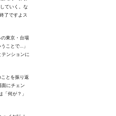
出していく。な
合終了ですよス
みの東京・台場
いうことで…」
とテンションに
のことを振り返
場面にチェン
は「何が？」