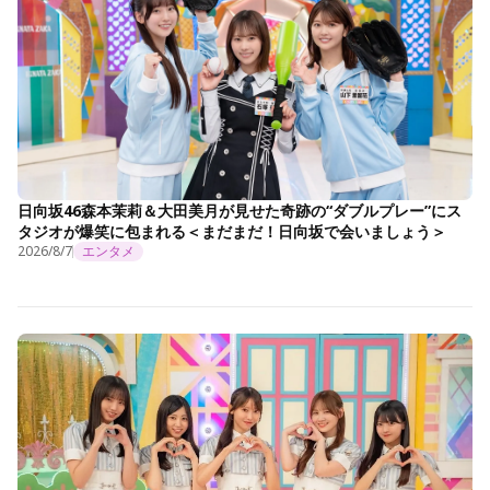
日向坂46森本茉莉＆大田美月が見せた奇跡の“ダブルプレー”にス
タジオが爆笑に包まれる＜まだまだ！日向坂で会いましょう＞
2026/8/7
エンタメ