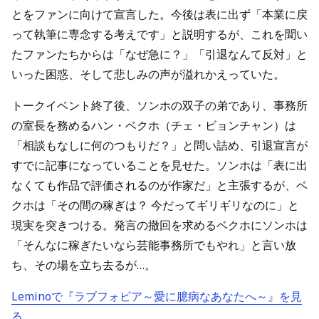
とをファンに向けて宣言した。今後は表に出ず「本業に戻
って執筆に専念する考えです」と説明するが、これを聞い
たファンたちからは「なぜ急に？」「引退なんて反対」と
いった困惑、そして悲しみの声が溢れかえっていた。
トークイベント終了後、ソンホの双子の弟であり、事務所
の室長を務めるハン・ベクホ（チェ・ビョンチャン）は
「相談もなしに何のつもりだ？」と問い詰め、引退宣言が
すでに記事になっていることを見せた。ソンホは「表に出
なくても作品で評価されるのが作家だ」と主張するが、ベ
クホは「その間の稼ぎは？ 今だってギリギリなのに」と
現実を突きつける。発言の撤回を求めるベクホにソンホは
「そんなに稼ぎたいなら芸能事務所でもやれ」と言い放
ち、その場を立ち去るが…。
Leminoで『ラブフォビア～愛に臆病なあなたへ～』を見
る