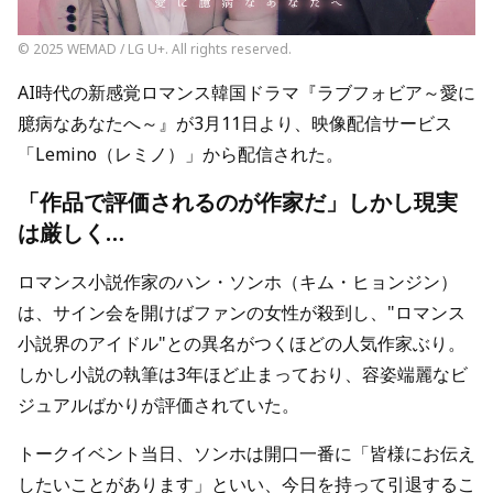
© 2025 WEMAD / LG U+. All rights reserved.
AI時代の新感覚ロマンス韓国ドラマ『ラブフォビア～愛に
臆病なあなたへ～』が3月11日より、映像配信サービス
「Lemino（レミノ）」から配信された。
「作品で評価されるのが作家だ」しかし現実
は厳しく…
ロマンス小説作家のハン・ソンホ（キム・ヒョンジン）
は、サイン会を開けばファンの女性が殺到し、"ロマンス
小説界のアイドル"との異名がつくほどの人気作家ぶり。
しかし小説の執筆は3年ほど止まっており、容姿端麗なビ
ジュアルばかりが評価されていた。
トークイベント当日、ソンホは開口一番に「皆様にお伝え
したいことがあります」といい、今日を持って引退するこ