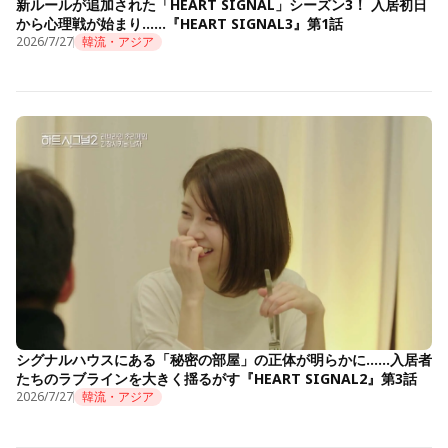
新ルールが追加された「HEART SIGNAL」シーズン3！ 入居初日
から心理戦が始まり……『HEART SIGNAL3』第1話
2026/7/27
韓流・アジア
シグナルハウスにある「秘密の部屋」の正体が明らかに……入居者
たちのラブラインを大きく揺るがす『HEART SIGNAL2』第3話
2026/7/27
韓流・アジア