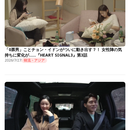
「0票男」ことチョン・イドンがついに動き出す？！ 女性陣の気
持ちに変化が……『HEART SIGNAL3』第3話
2026/7/27
韓流・アジア