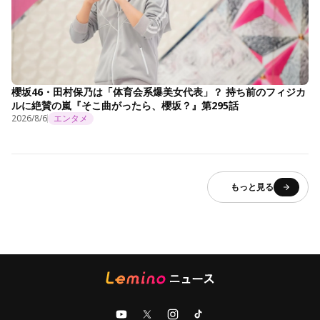
櫻坂46・田村保乃は「体育会系爆美女代表」？ 持ち前のフィジカ
ルに絶賛の嵐『そこ曲がったら、櫻坂？』第295話
2026/8/6
エンタメ
もっと見る