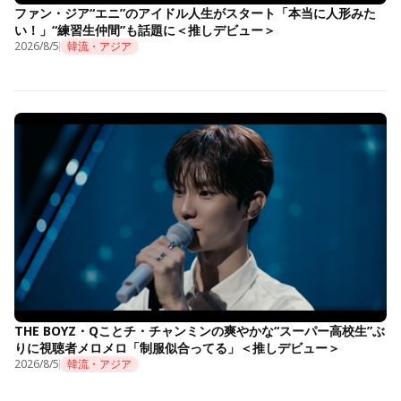
ファン・ジア“エニ”のアイドル人生がスタート「本当に人形みた
い！」“練習生仲間”も話題に＜推しデビュー＞
2026/8/5
韓流・アジア
THE BOYZ・Qことチ・チャンミンの爽やかな“スーパー高校生”ぶ
りに視聴者メロメロ「制服似合ってる」＜推しデビュー＞
2026/8/5
韓流・アジア