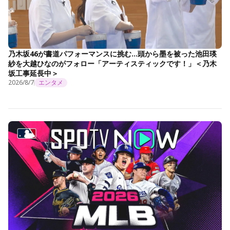
乃木坂46が書道パフォーマンスに挑む…頭から墨を被った池田瑛
紗を大越ひなのがフォロー「アーティスティックです！」＜乃木
坂工事延長中＞
2026/8/7
エンタメ