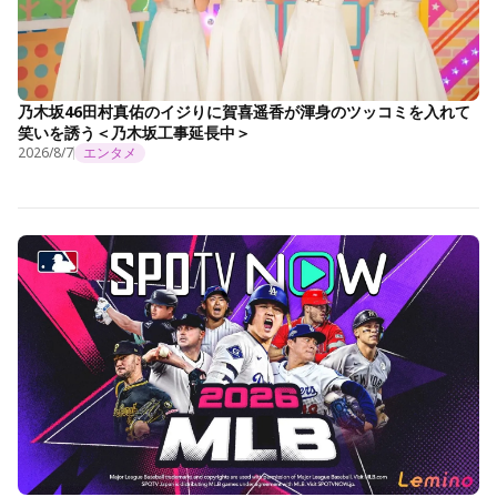
乃木坂46田村真佑のイジりに賀喜遥香が渾身のツッコミを入れて
笑いを誘う＜乃木坂工事延長中＞
2026/8/7
エンタメ