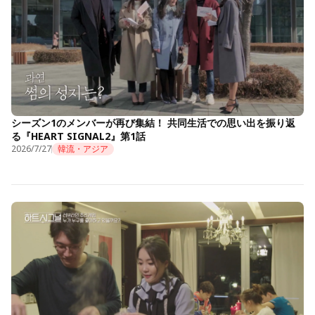
シーズン1のメンバーが再び集結！ 共同生活での思い出を振り返
る『HEART SIGNAL2』第1話
2026/7/27
韓流・アジア