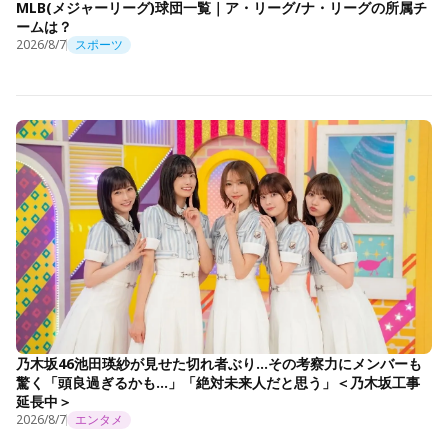
MLB(メジャーリーグ)球団一覧｜ア・リーグ/ナ・リーグの所属チ
ームは？
2026/8/7
スポーツ
乃木坂46池田瑛紗が見せた切れ者ぶり…その考察力にメンバーも
驚く「頭良過ぎるかも…」「絶対未来人だと思う」＜乃木坂工事
延長中＞
2026/8/7
エンタメ