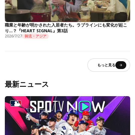
職業と年齢が明かされた入居者たち。ラブラインにも変化が起こ
り…？『HEART SIGNAL』第3話
2026/7/27
韓流・アジア
もっと見る
最新ニュース