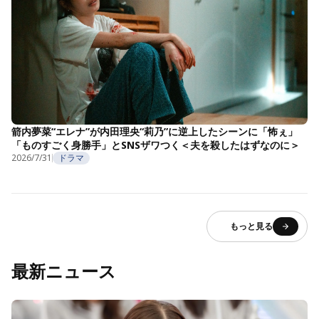
箭内夢菜“エレナ”が内田理央“莉乃”に逆上したシーンに「怖ぇ」
「ものすごく身勝手」とSNSザワつく＜夫を殺したはずなのに＞
2026/7/31
ドラマ
もっと見る
最新ニュース