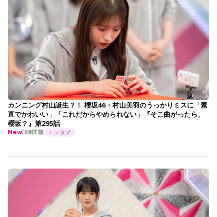
カンニング村山誕生？！ 櫻坂46・村山美羽のうっかりミスに「素
直でかわいい」「これだからやめられない」『そこ曲がったら、
櫻坂？』第295話
3時間前
エンタメ
New