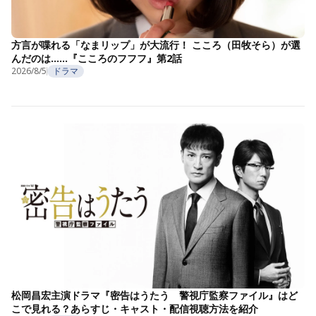
方言が喋れる「なまリップ」が大流行！ こころ（田牧そら）が選
んだのは……『こころのフフフ』第2話
2026/8/5
ドラマ
松岡昌宏主演ドラマ『密告はうたう 警視庁監察ファイル』はど
こで見れる？あらすじ・キャスト・配信視聴方法を紹介