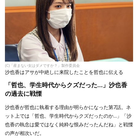
(C)「産まない女はダメですか？」製作委員会
沙也香はアサが中絶しに来院したことを哲也に伝える
「哲也、学生時代からクズだった…」沙也香
の過去に戦慄
沙也香が哲也に執着する理由が明らかになった第7話。ネ
ット上では「哲也、学生時代からクズだったのか…」「沙
也香の執念は愛ではなく純粋な恨みだったんだね」と戦慄
の声が相次いだ。