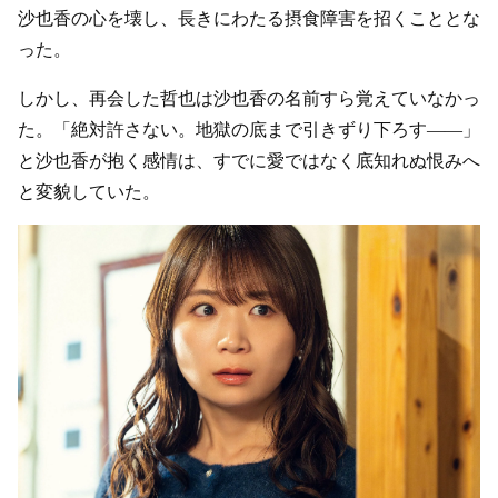
沙也香の心を壊し、長きにわたる摂食障害を招くこととな
った。
しかし、再会した哲也は沙也香の名前すら覚えていなかっ
た。「絶対許さない。地獄の底まで引きずり下ろす――」
と沙也香が抱く感情は、すでに愛ではなく底知れぬ恨みへ
と変貌していた。