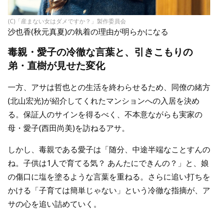
(C)「産まない女はダメですか？」製作委員会
沙也香(秋元真夏)の執着の理由が明らかになる
毒親・愛子の冷徹な言葉と、引きこもりの
弟・直樹が見せた変化
一方、アサは哲也との生活を終わらせるため、同僚の緒方
(北山宏光)が紹介してくれたマンションへの入居を決め
る。保証人のサインを得るべく、不本意ながらも実家の
母・愛子(西田尚美)を訪ねるアサ。
しかし、毒親である愛子は「随分、中途半端なことすんの
ね。子供は1人で育てる気？ あんたにできんの？」と、娘
の傷口に塩を塗るような言葉を重ねる。さらに追い打ちを
かける「子育ては簡単じゃない」という冷徹な指摘が、ア
サの心を追い詰めていく。