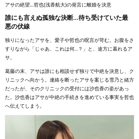
アサの絶望…哲也(浅香航大)の発言に離婚を決意
誰にも言えぬ孤独な決断…待ち受けていた最
悪の伏線
独りになったアサを、愛子や哲也の呪言が苛む。お腹をさ
すりながら「じゃあ、これは何…？」と、途方に暮れるア
サ。
葛藤の末、アサは誰にも相談せず独りで中絶を決意し、ク
リニックへ向かう。連絡を断ったアサを案じる雪乃と緒方
だったが、そのクリニックの受付には沙也香の姿があっ
た。沙也香はアサが中絶の手続きを進めている事実を哲也
へ伝えてしまう。