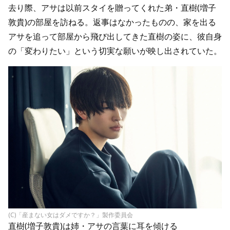
去り際、アサは以前スタイを贈ってくれた弟・直樹(増子
敦貴)の部屋を訪ねる。返事はなかったものの、家を出る
アサを追って部屋から飛び出してきた直樹の姿に、彼自身
の「変わりたい」という切実な願いが映し出されていた。
(C)「産まない女はダメですか？」製作委員会
直樹(増子敦貴)は姉・アサの言葉に耳を傾ける