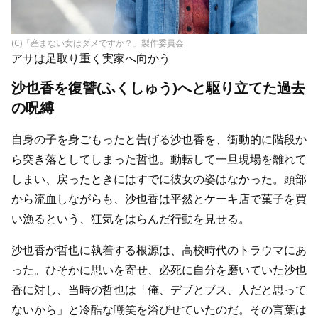
(C)「産まない女はダメですか？」製作委員会
アサは足取り重く実家へ向かう
沙也香を復讐(ふくしゅう)へと駆り立てた過去
の呪縛
自身の子を身ごもったと告げる沙也香を、衝動的に階段か
ら突き落としてしまった哲也。動転して一旦現場を離れて
しまい、戻ったときにはすでに彼女の姿はなかった。頭部
から流血しながらも、沙也香は平然とケーキ店で菓子を買
い漁るという、狂気をはらんだ行動を見せる。
沙也香が哲也に執着する根源は、高校時代のトラウマにあ
った。ひそかに思いを寄せ、必死に自分を磨いていた沙也
香に対し、当時の哲也は「俺、デブとブス、人だと思って
ないから」と冷酷な嘲笑を浴びせていたのだ。その言葉は