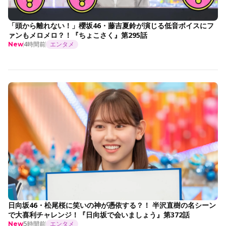
「頭から離れない！」櫻坂46・藤吉夏鈴が演じる低音ボイスにフ
ァンもメロメロ？！『ちょこさく』第295話
4時間前
エンタメ
New
日向坂46・松尾桜に笑いの神が憑依する？！ 半沢直樹の名シーン
で大喜利チャレンジ！『日向坂で会いましょう』第372話
5時間前
エンタメ
New