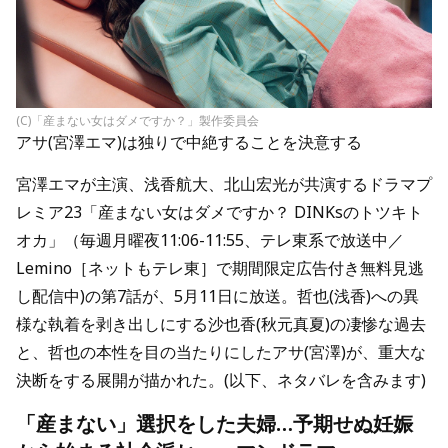
(C)「産まない女はダメですか？」製作委員会
アサ(宮澤エマ)は独りで中絶することを決意する
宮澤エマが主演、浅香航大、北山宏光が共演するドラマプ
レミア23「産まない女はダメですか？ DINKsのトツキト
オカ」（毎週月曜夜11:06-11:55、テレ東系で放送中／
Lemino［ネットもテレ東］で期間限定広告付き無料見逃
し配信中)の第7話が、5月11日に放送。哲也(浅香)への異
様な執着を剥き出しにする沙也香(秋元真夏)の凄惨な過去
と、哲也の本性を目の当たりにしたアサ(宮澤)が、重大な
決断をする展開が描かれた。(以下、ネタバレを含みます)
「産まない」選択をした夫婦…予期せぬ妊娠