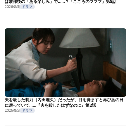
は放課後の「ある楽しみ」で……？『こころのフフフ』第5話
2026/8/5
ドラマ
夫を殺した莉乃（内田理央）だったが、目を覚ますと再びあの日
に戻っていて……『夫を殺したはずなのに』第2話
2026/8/5
ドラマ