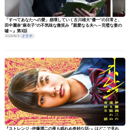
「すべてあなたへの愛」崩壊していく古川雄大“優一”の日常と、
田中麗奈“麻衣子”の不気味な微笑み『親愛なる夫へ～完璧な妻の
嘘～』第3話
2026/8/3
ドラマ
『ストレンジ -伊藤潤二の夜も眠れぬ奇妙な話-』はどこで見れ