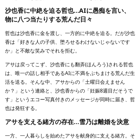
沙也香に中絶を迫る哲也…AIに愚痴を言い、
物に八つ当たりする荒んだ日々
哲也は沙也香に金を渡し、一方的に中絶を迫る。だが沙也
香は「好きな人の子供、堕ろせるわけないじゃないです
か」と不敵な笑みでそれを拒む。
アサは戻ってこず、沙也香にも翻弄(ほんろう)される哲也
は、唯一の話し相手であるAIに不満をぶちまける荒んだ生
活を送る。そんな中、アサからの「土曜日会えません
か？」という連絡と、沙也香からの「妊娠8週目だそうで
す」というエコー写真付きのメッセージが同時に届き、哲
也は発狂する。
アサを支える緒方の存在…雪乃は離婚を決意
一方、一人暮らしを始めたアサを献身的に支える緒方。そ