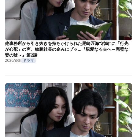
他事務所から引き抜きを持ちかけられた尾崎匠海“岩崎”に「行先
が心配」の声。敏腕社長の企みにゾッ…『親愛なる夫へ～完璧な
妻の嘘～』第2話
2026/8/3
ドラマ