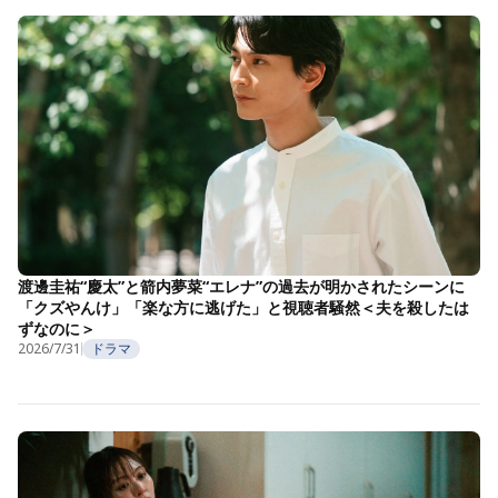
渡邊圭祐“慶太”と箭内夢菜“エレナ”の過去が明かされたシーンに
「クズやんけ」「楽な方に逃げた」と視聴者騒然＜夫を殺したは
ずなのに＞
2026/7/31
ドラマ