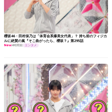
櫻坂46・田村保乃は「体育会系爆美女代表」？ 持ち前のフィジカ
ルに絶賛の嵐『そこ曲がったら、櫻坂？』第295話
4時間前
エンタメ
New