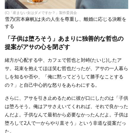
(C)「産まない女はダメですか？」製作委員会
雪乃(宮本麻帆)は夫の人生を尊重し、離婚に応じる決断を
する
「子供は堕ろそう」あまりに独善的な哲也の
提案がアサの心を閉ざす
緒方が心配する中、カフェで哲也と対峙(たいじ)したア
サ。花束を抱えてほほ笑む哲也だったが、アサの一人暮ら
しを知るや否や、「俺に黙ってどうして勝手なことする
の？」と自己中心的な怒りをあらわにする。
さらに、アサを引き止めるために彼が口にしたのは「子供
は堕ろそう。俺はアサさえいてくれれば、それで良かった
んだよ。子供なんて最初から必要なかったんだよ。子供は
堕ろして2人で一からやり直そう」という非道な提案だっ
た。