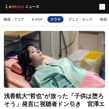
韓流・アジア
K-POP
ドラマ
アニメ・キッズ
映画
浅香航大“哲也”が放った「子供は堕ろ
そう」発言に視聴者ドン引き 宮澤エ