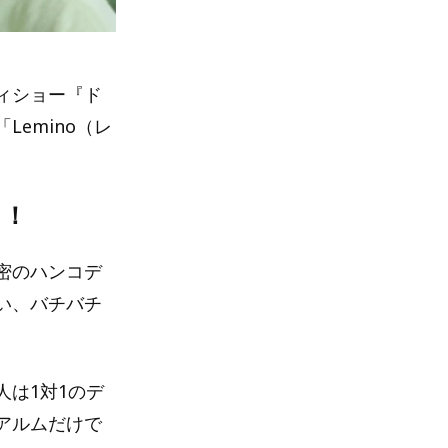
ィショー『ド
Lemino（レ
り！
密のハンコデ
い、バチバチ
は1対1のデ
アルムだけで