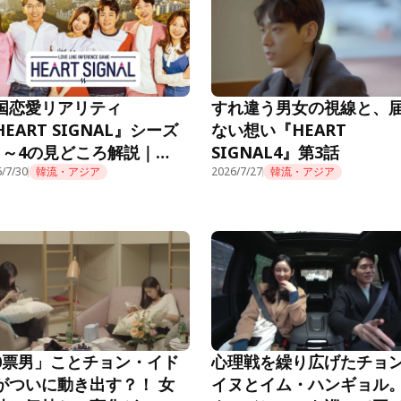
国恋愛リアリティ
すれ違う男女の視線と、
HEART SIGNAL』シーズ
ない想い『HEART
1～4の見どころ解説｜
SIGNAL4』第3話
mino公式
/7/30
韓流・アジア
2026/7/27
韓流・アジア
0票男」ことチョン・イド
心理戦を繰り広げたチョ
がついに動き出す？！ 女
イヌとイム・ハンギョル