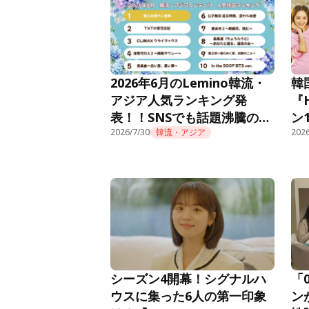
2026年6月のLemino韓流・
韓
アジア人気ランキング発
『
表！！SNSでも話題沸騰の痛
ン
快オフィスファンタジー『新
2026/7/30
韓流・アジア
Le
2026
入社員カン会長』が先月10位
から怒涛のごぼう抜きで初の
首位獲得！
シーズン4開幕！シグナルハ
「
ウスに集った6人の第一印象
ン