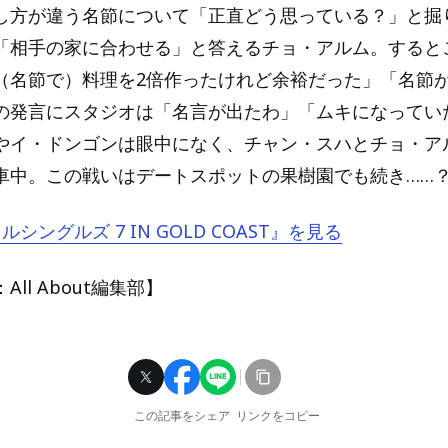
し方が違う名節について「正直どう思っている？」と掘
「相手の家に合わせる」と答えるチョ・アルム。すると
（名節で）料理を2倍作ったけれど余裕だった」「名節
の発言にスタジオは「名言が出たわ」「ムキになってい
やイ・ドンゴンは眼中になく、チャン・スハとチョ・ア
車中。この戦いはデートスポットの果樹園でも続き……
ドルシングルズ 7 IN GOLD COAST』を見る
ll About編集部】
この記事をシェア
リンクをコピー