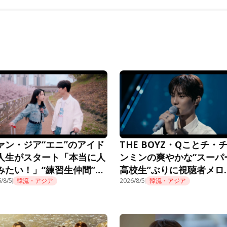
ァン・ジア“エニ”のアイド
THE BOYZ・Qことチ・
人生がスタート「本当に人
ンミンの爽やかな“スーパ
みたい！」“練習生仲間”も
高校生”ぶりに視聴者メロ
題に＜推しデビュー＞
/8/5
韓流・アジア
ロ「制服似合ってる」＜
2026/8/5
韓流・アジア
デビュー＞