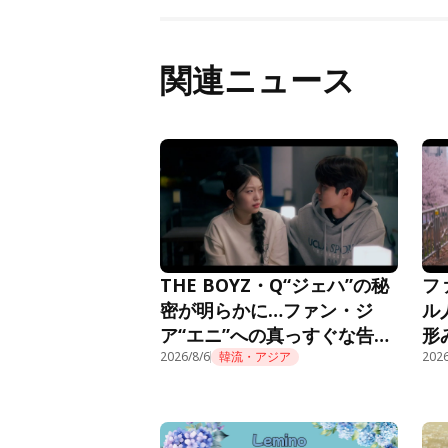
関連ニュース
THE BOYZ・Q“ジェハ”の秘
フ
密が明らかに…ファン・ジ
ル
ア“エニ”への真っすぐな告白
形
に胸キュン＜推しデビュー＞
2026/8/6
韓流・アジア
話
2026