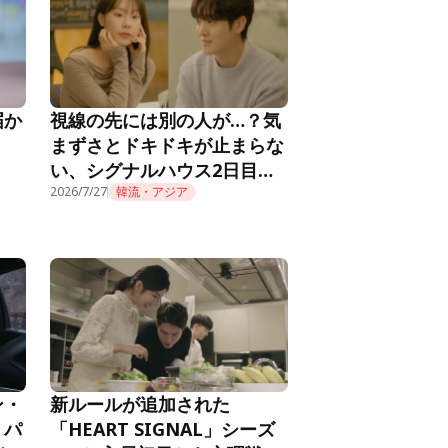
届か
視線の先には別の人が…？気
まずさとドキドキが止まらな
い、シグナルハウス2日目の
朝『HEART SIGNAL4』第2
2026/7/27
韓流・アジア
話
ン・
新ルールが追加された
。パ
「HEART SIGNAL」シーズ