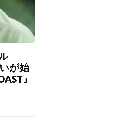
ル
戦いが始
OAST』