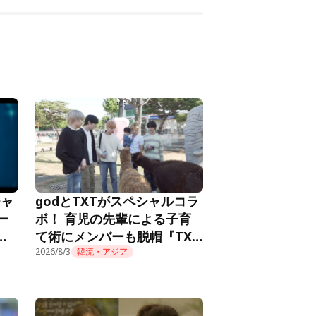
チャ
godとTXTがスペシャルコラ
ー
ボ！ 育児の先輩による子育
メ
て術にメンバーも脱帽『TXT
推し
の育児日記』第10話
2026/8/3
韓流・アジア