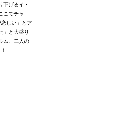
り下げるイ・
ここでチャ
が恋しい」とア
た」と大盛り
ルム、二人の
？！