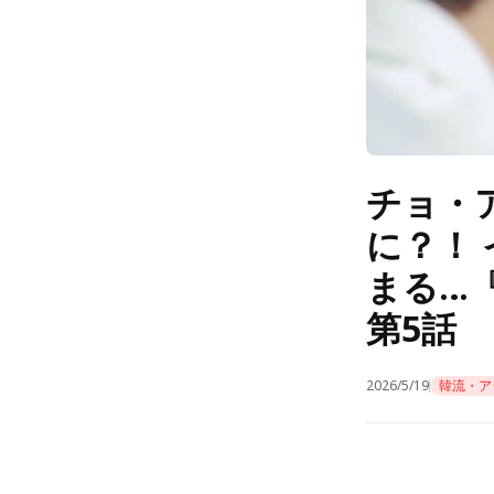
チョ・
に？！
まる…『
第5話
2026/5/19
韓流・ア