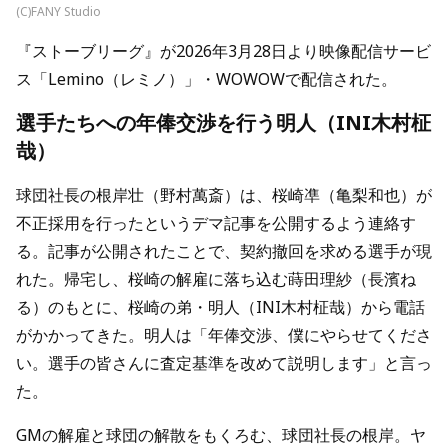
(C)FANY Studio
『ストーブリーグ』が2026年3月28日より映像配信サービ
ス「Lemino（レミノ）」・WOWOWで配信された。
選手たちへの年俸交渉を行う明人（INI木村柾
哉）
球団社長の根岸壮（野村萬斎）は、桜崎凖（亀梨和也）が
不正採用を行ったというデマ記事を公開するよう連絡す
る。記事が公開されたことで、契約撤回を求める選手が現
れた。帰宅し、桜崎の解雇に落ち込む蒔田理紗（長濱ね
る）のもとに、桜崎の弟・明人（INI木村柾哉）から電話
がかかってきた。明人は「年俸交渉、僕にやらせてくださ
い。選手の皆さんに査定基準を改めて説明します」と言っ
た。
GMの解雇と球団の解散をもくろむ、球団社長の根岸。ヤ