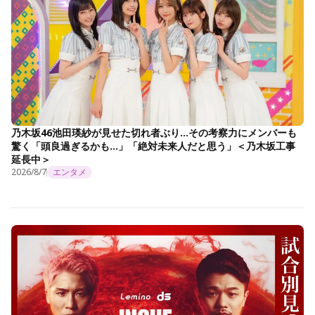
乃木坂46池田瑛紗が見せた切れ者ぶり…その考察力にメンバーも
驚く「頭良過ぎるかも…」「絶対未来人だと思う」＜乃木坂工事
延長中＞
2026/8/7
エンタメ