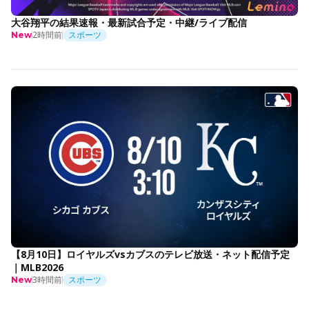
大谷翔平の結果速報・最新試合予定・中継/ライブ配信
2時間前
スポーツ
New
【8月10日】ロイヤルズvsカブスのテレビ放送・ネット配信予定
｜MLB2026
3時間前
スポーツ
New