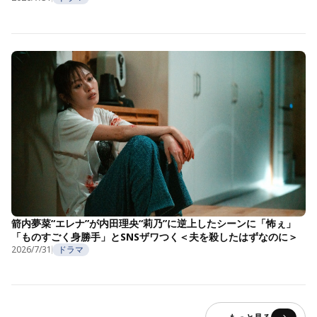
箭内夢菜“エレナ”が内田理央“莉乃”に逆上したシーンに「怖ぇ」
「ものすごく身勝手」とSNSザワつく＜夫を殺したはずなのに＞
2026/7/31
ドラマ