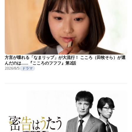
方言が喋れる「なまリップ」が大流行！ こころ（田牧そら）が選
んだのは……『こころのフフフ』第2話
2026/8/5
ドラマ