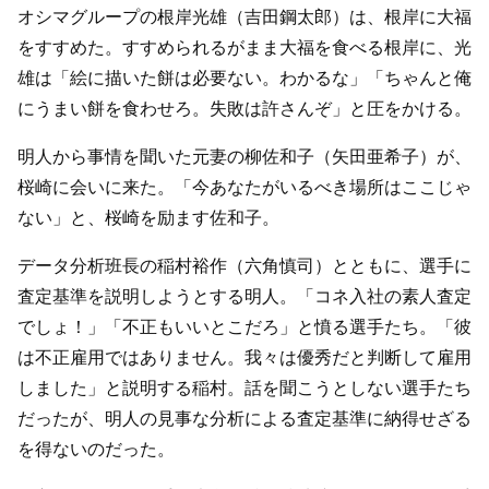
オシマグループの根岸光雄（吉田鋼太郎）は、根岸に大福
をすすめた。すすめられるがまま大福を食べる根岸に、光
雄は「絵に描いた餅は必要ない。わかるな」「ちゃんと俺
にうまい餅を食わせろ。失敗は許さんぞ」と圧をかける。
明人から事情を聞いた元妻の柳佐和子（矢田亜希子）が、
桜崎に会いに来た。「今あなたがいるべき場所はここじゃ
ない」と、桜崎を励ます佐和子。
データ分析班長の稲村裕作（六角慎司）とともに、選手に
査定基準を説明しようとする明人。「コネ入社の素人査定
でしょ！」「不正もいいとこだろ」と憤る選手たち。「彼
は不正雇用ではありません。我々は優秀だと判断して雇用
しました」と説明する稲村。話を聞こうとしない選手たち
だったが、明人の見事な分析による査定基準に納得せざる
を得ないのだった。