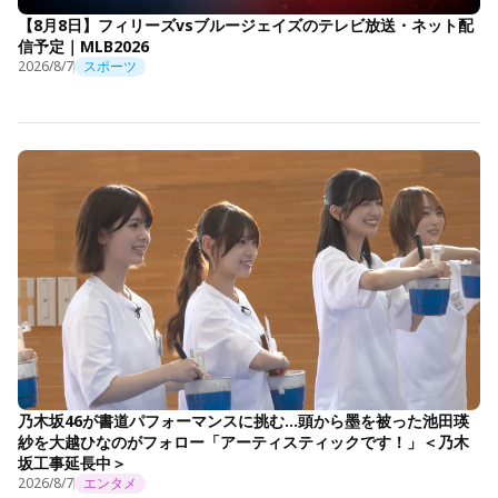
【8月8日】フィリーズvsブルージェイズのテレビ放送・ネット配
信予定｜MLB2026
2026/8/7
スポーツ
乃木坂46が書道パフォーマンスに挑む…頭から墨を被った池田瑛
紗を大越ひなのがフォロー「アーティスティックです！」＜乃木
坂工事延長中＞
2026/8/7
エンタメ