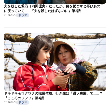
夫を殺した莉乃（内田理央）だったが、目を覚ますと再びあの日
に戻っていて……『夫を殺したはずなのに』第2話
2026/8/5
ドラマ
ドキドキ＆ワクワクの職業体験。行き先は「紺ソ農園」で……？
『こころのフフフ』第4話
2026/8/5
ドラマ