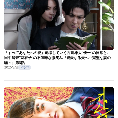
「すべてあなたへの愛」崩壊していく古川雄大“優一”の日常と、
田中麗奈“麻衣子”の不気味な微笑み『親愛なる夫へ～完璧な妻の
嘘～』第3話
2026/8/3
ドラマ