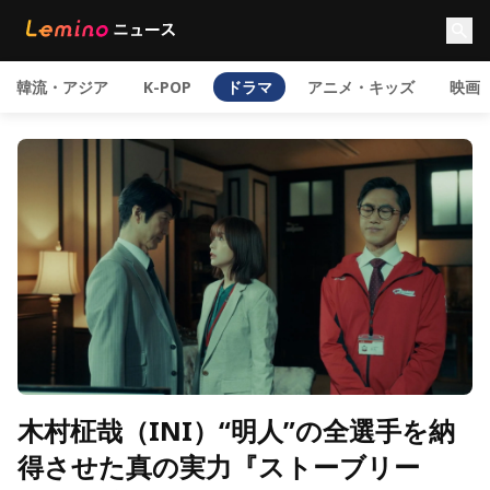
韓流・アジア
K-POP
ドラマ
アニメ・キッズ
映画
木村柾哉（INI）“明人”の全選手を納
得させた真の実力『ストーブリー