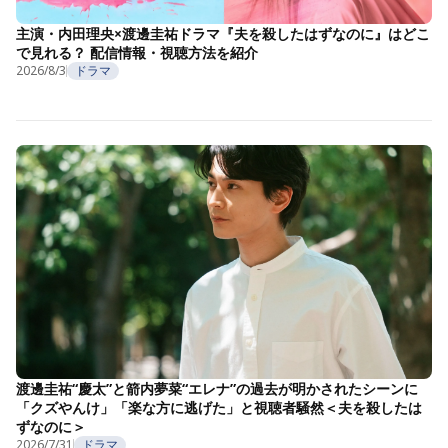
主演・内田理央×渡邊圭祐ドラマ『夫を殺したはずなのに』はどこ
で見れる？ 配信情報・視聴方法を紹介
2026/8/3
ドラマ
渡邊圭祐“慶太”と箭内夢菜“エレナ”の過去が明かされたシーンに
「クズやんけ」「楽な方に逃げた」と視聴者騒然＜夫を殺したは
ずなのに＞
2026/7/31
ドラマ