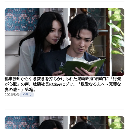
他事務所から引き抜きを持ちかけられた尾崎匠海“岩崎”に「行先
が心配」の声。敏腕社長の企みにゾッ…『親愛なる夫へ～完璧な
妻の嘘～』第2話
2026/8/3
ドラマ