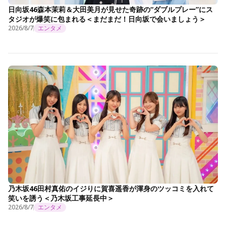
日向坂46森本茉莉＆大田美月が見せた奇跡の“ダブルプレー”にス
タジオが爆笑に包まれる＜まだまだ！日向坂で会いましょう＞
2026/8/7
エンタメ
乃木坂46田村真佑のイジりに賀喜遥香が渾身のツッコミを入れて
笑いを誘う＜乃木坂工事延長中＞
2026/8/7
エンタメ