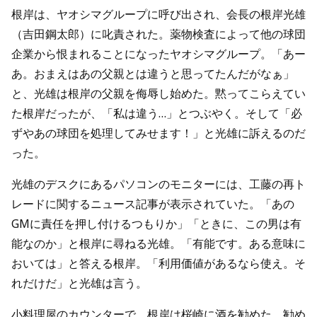
根岸は、ヤオシマグループに呼び出され、会長の根岸光雄
（吉田鋼太郎）に叱責された。薬物検査によって他の球団
企業から恨まれることになったヤオシマグループ。「あー
あ。おまえはあの父親とは違うと思ってたんだがなぁ」
と、光雄は根岸の父親を侮辱し始めた。黙ってこらえてい
た根岸だったが、「私は違う…」とつぶやく。そして「必
ずやあの球団を処理してみせます！」と光雄に訴えるのだ
った。
光雄のデスクにあるパソコンのモニターには、工藤の再ト
レードに関するニュース記事が表示されていた。「あの
GMに責任を押し付けるつもりか」「ときに、この男は有
能なのか」と根岸に尋ねる光雄。「有能です。ある意味に
おいては」と答える根岸。「利用価値があるなら使え。そ
れだけだ」と光雄は言う。
小料理屋のカウンターで、根岸は桜崎に酒を勧めた。勧め