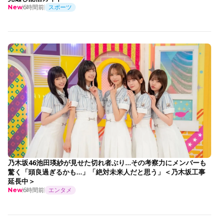
6時間前
スポーツ
New
乃木坂46池田瑛紗が見せた切れ者ぶり…その考察力にメンバーも
驚く「頭良過ぎるかも…」「絶対未来人だと思う」＜乃木坂工事
延長中＞
6時間前
エンタメ
New