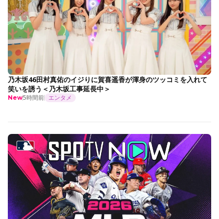
乃木坂46田村真佑のイジりに賀喜遥香が渾身のツッコミを入れて
笑いを誘う＜乃木坂工事延長中＞
5時間前
エンタメ
New