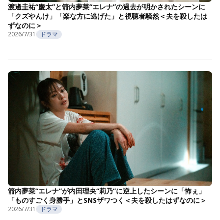
渡邊圭祐“慶太”と箭内夢菜“エレナ”の過去が明かされたシーンに
「クズやんけ」「楽な方に逃げた」と視聴者騒然＜夫を殺したは
ずなのに＞
2026/7/31
ドラマ
箭内夢菜“エレナ”が内田理央“莉乃”に逆上したシーンに「怖ぇ」
「ものすごく身勝手」とSNSザワつく＜夫を殺したはずなのに＞
2026/7/31
ドラマ