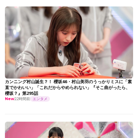
カンニング村山誕生？！ 櫻坂46・村山美羽のうっかりミスに「素
直でかわいい」「これだからやめられない」『そこ曲がったら、
櫻坂？』第295話
22時間前
エンタメ
New