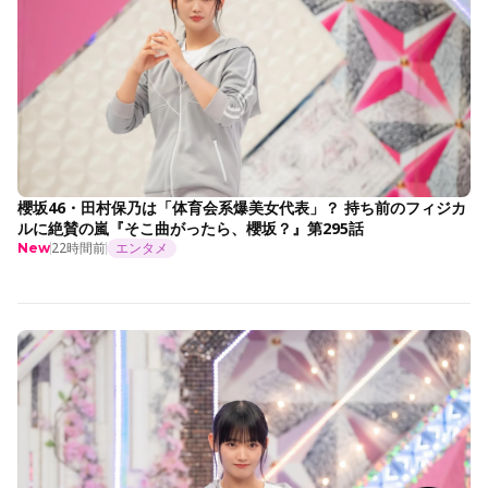
櫻坂46・田村保乃は「体育会系爆美女代表」？ 持ち前のフィジカ
ルに絶賛の嵐『そこ曲がったら、櫻坂？』第295話
22時間前
エンタメ
New