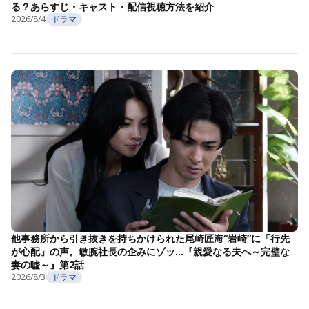
る？あらすじ・キャスト・配信視聴方法を紹介
2026/8/4
ドラマ
他事務所から引き抜きを持ちかけられた尾崎匠海“岩崎”に「行先
が心配」の声。敏腕社長の企みにゾッ…『親愛なる夫へ～完璧な
妻の嘘～』第2話
2026/8/3
ドラマ