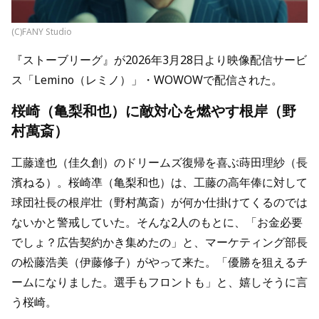
(C)FANY Studio
『ストーブリーグ』が2026年3月28日より映像配信サービ
ス「Lemino（レミノ）」・WOWOWで配信された。
桜崎（亀梨和也）に敵対心を燃やす根岸（野
村萬斎）
工藤達也（佳久創）のドリームズ復帰を喜ぶ蒔田理紗（長
濱ねる）。桜崎凖（亀梨和也）は、工藤の高年俸に対して
球団社長の根岸壮（野村萬斎）が何か仕掛けてくるのでは
ないかと警戒していた。そんな2人のもとに、「お金必要
でしょ？広告契約かき集めたの」と、マーケティング部長
の松藤浩美（伊藤修子）がやって来た。「優勝を狙えるチ
ームになりました。選手もフロントも」と、嬉しそうに言
う桜崎。