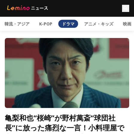
韓流・アジア
K-POP
ドラマ
アニメ・キッズ
映画
亀梨和也“桜崎”が野村萬斎“球団社
長”に放った痛烈な一言！小料理屋で