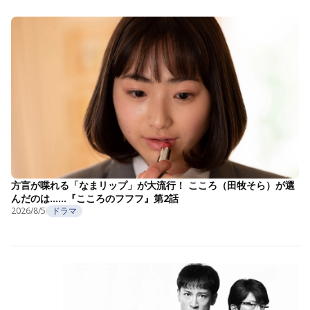
方言が喋れる「なまリップ」が大流行！ こころ（田牧そら）が選
んだのは……『こころのフフフ』第2話
2026/8/5
ドラマ