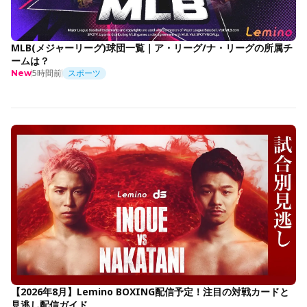
MLB(メジャーリーグ)球団一覧｜ア・リーグ/ナ・リーグの所属チ
ームは？
5時間前
スポーツ
New
【2026年8月】Lemino BOXING配信予定！注目の対戦カードと
見逃し配信ガイド