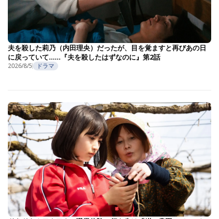
夫を殺した莉乃（内田理央）だったが、目を覚ますと再びあの日
に戻っていて……『夫を殺したはずなのに』第2話
2026/8/5
ドラマ