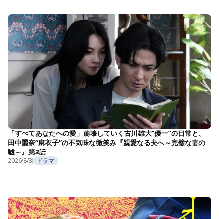
「すべてあなたへの愛」崩壊していく古川雄大“優一”の日常と、
田中麗奈“麻衣子”の不気味な微笑み『親愛なる夫へ～完璧な妻の
嘘～』第3話
2026/8/3
ドラマ