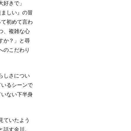
大好きで」
羨ましい』の冒
って初めて言わ
つ、複雑な心
すか？」と尋
へのこだわり
らしさについ
ているシーンで
ていない下半身
見ていたよう
と話す金川。