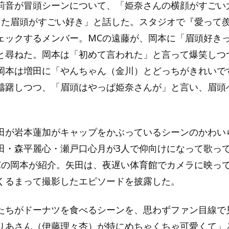
莉音が冒頭シーンについて、「姫奈さんの横顔がすごい
てた眉頭がすごい好き」と話した。スタジオで『愛って
ェックするメンバー。MCの遠藤が、岡本に「眉頭好き
と尋ねた。岡本は「初めて言われた」と言って爆笑しつ
岡本は増田に「やんちゃん（金川）とどっちがきれいで
躊躇しつつ、「眉頭はやっぱ姫奈さんが」と言い、眉頭
田が岩本蓮加がキャップをかぶっているシーンのかわい
田・森平麗心・瀬戸口心月が3人で仰向けになって歌っ
Cの岡本が紹介。矢田は、夜遅い体育館でカメラに映っ
くるまって撮影したエピソードを披露した。
たちがドーナツを食べるシーンを、思わずファン目線で
りあさん（伊藤理々杏）が特にめちゃくちゃ可愛くて」