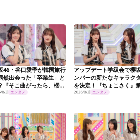
坂46・谷口愛季が韓国旅行
アップデート学級会で櫻
偶然出会った「卒業生」と
ンバーの新たなキャラク
？『そこ曲がったら、櫻
を決定！『ちょこさく』
？』第294話
/8/3
エンタメ
294話
2026/8/3
エンタメ