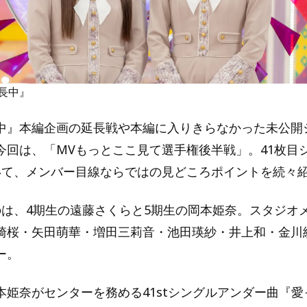
長中』
中』本編企画の延長戦や本編に入りきらなかった未公開
今回は、「MVもっとここ見て選手権後半戦」。41枚目
いて、メンバー目線ならではの見どころポイントを続々
のは、4期生の遠藤さくらと5期生の岡本姫奈。スタジオ
崎桜・矢田萌華・増田三莉音・池田瑛紗・井上和・金川
ー。
本姫奈がセンターを務める41stシングルアンダー曲『愛