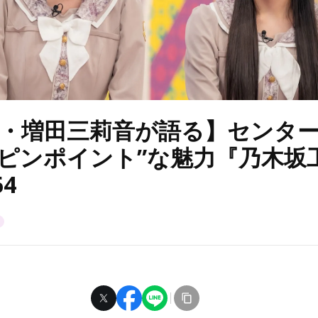
生・増田三莉音が語る】センタ
超ピンポイント”な魅力『乃木坂
4