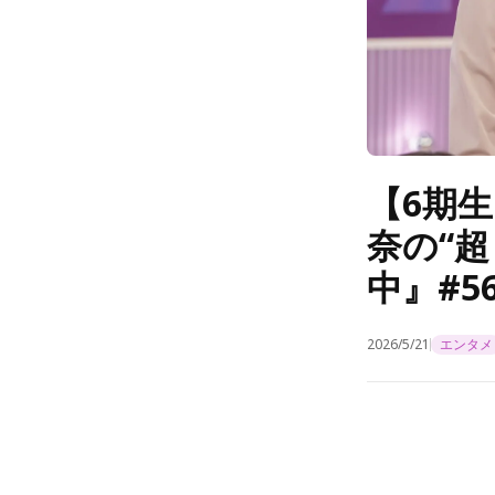
【6期
奈の“
中』#56
2026/5/21
エンタメ