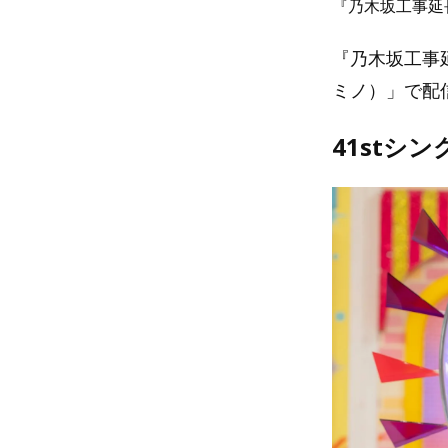
『乃木坂工事延
『乃木坂工事延
ミノ）」で配
41stシ