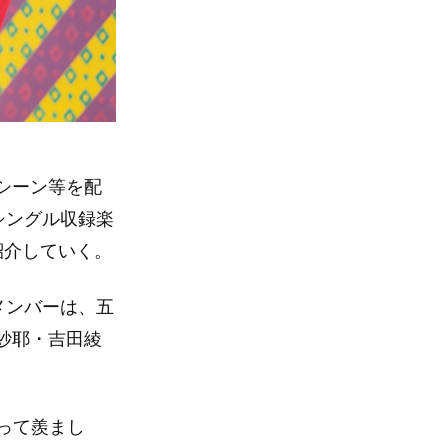
シーン等を配
シングル収録楽
紹介していく。
メンバーは、五
紗耶・吉田綾
って羨まし