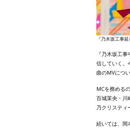
『乃木坂工事延
『乃木坂工事
信していく。
曲のMVにつ
MCを務める
百城茉央・川
乃クリスティ
続いては、岡