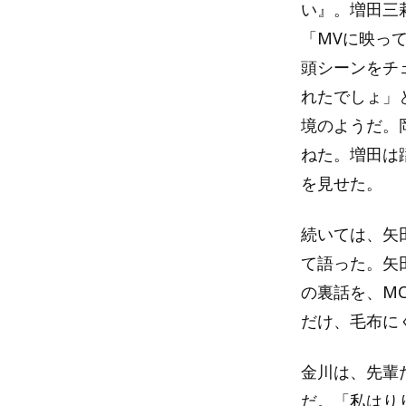
い』。増田三
「MVに映っ
頭シーンをチ
れたでしょ」
境のようだ。
ねた。増田は
を見せた。
続いては、矢
て語った。矢
の裏話を、M
だけ、毛布に
金川は、先輩
だ。「私はり