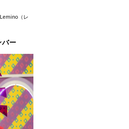
emino（レ
ンバー