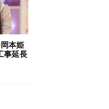
ー岡本姫
工事延長