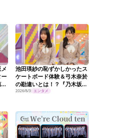
坂メ
池田瑛紗の恥ずかしかったス
ター
ケートボード体験＆弓木奈於
第
の勘違いとは！？『乃木坂工
事延長中』#570
2026/8/3
エンタメ