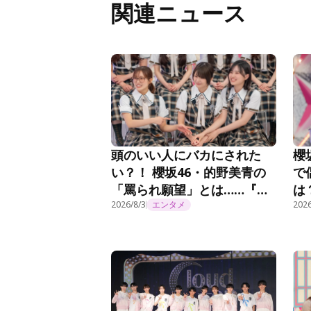
関連ニュース
頭のいい人にバカにされた
櫻
い？！ 櫻坂46・的野美青の
で
「罵られ願望」とは……『そ
は
こ曲がったら、櫻坂？』第
2026/8/3
エンタメ
坂
2026
294話