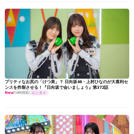
プリティなお尻の「けつ美」？ 日向坂46・上村ひなのが大喜利セ
ンスを炸裂させる！『日向坂で会いましょう』第372話
16時間前
エンタメ
New