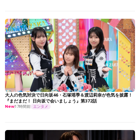
大人の色気対決で日向坂46・石塚瑶季＆渡辺莉奈が色気を披露！
『まだまだ！ 日向坂で会いましょう』第372話
17時間前
エンタメ
New