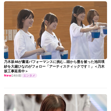
乃木坂46が書道パフォーマンスに挑む…頭から墨を被った池田瑛
紗を大越ひなのがフォロー「アーティスティックです！」＜乃木
坂工事延長中＞
24分前
エンタメ
New