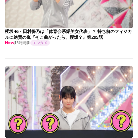
櫻坂46・田村保乃は「体育会系爆美女代表」？ 持ち前のフィジカ
ルに絶賛の嵐『そこ曲がったら、櫻坂？』第295話
15時間前
エンタメ
New