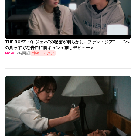
THE BOYZ・Q“ジェハ”の秘密が明らかに…ファン・ジア“エニ”へ
の真っすぐな告白に胸キュン＜推しデビュー＞
17時間前
韓流・アジア
New