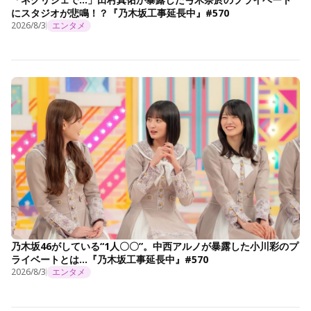
にスタジオが悲鳴！？『乃木坂工事延長中』#570
2026/8/3
エンタメ
乃木坂46がしている“1人〇〇”。中西アルノが暴露した小川彩のプ
ライベートとは…『乃木坂工事延長中』#570
2026/8/3
エンタメ