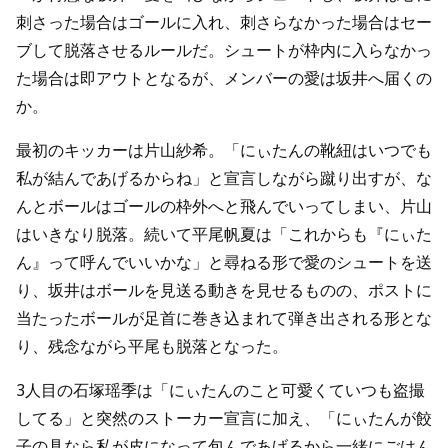
刺さった場合はゴールに入れ、刺さらなかった場合はセー
ブして脱落させるルールだ。シュートが枠内に入らなかっ
た場合は即アウトとなるが、メンバーの愛は坂井へ届くの
か。
最初のキッカーは片山紗希。「にぃたんの靴紐はいつでも
私が結んであげるからね」と宣言しながら蹴り出すが、な
んとボールはゴールの枠外へと飛んでいってしまい、片山
はいきなり脱落。続いて平尾帆夏は「これからも『にぃた
ん』って呼んでいいかな」と尋ねる形で愛のシュートを送
り、坂井はボールを見送る動きを見せるものの、ポストに
当たったボールが足首に巻き込まれて弾き出される形とな
り、残念ながら平尾も脱落となった。
3人目の石塚瑶季は「にぃたんのこと可愛くていつも盗撮
してる」と突然のストーカー宣言に加え、「にぃたんが餃
子の具なら私が皮になって包んであげるから一緒にごはん