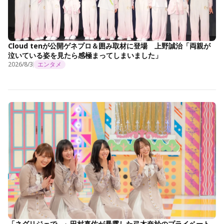
Cloud tenが公開ゲネプロ＆囲み取材に登場 上野誠治「両親が
泣いている姿を見たら感極まってしまいました」
2026/8/3
エンタメ
「ネグリジェで…」田村真佑が暴露した弓木奈於のプライベート