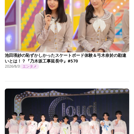
池田瑛紗の恥ずかしかったスケートボード体験＆弓木奈於の勘違
いとは！？『乃木坂工事延長中』#570
2026/8/3
エンタメ