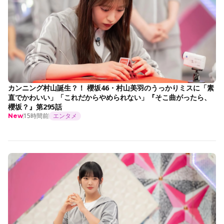
カンニング村山誕生？！ 櫻坂46・村山美羽のうっかりミスに「素
直でかわいい」「これだからやめられない」『そこ曲がったら、
櫻坂？』第295話
15時間前
エンタメ
New