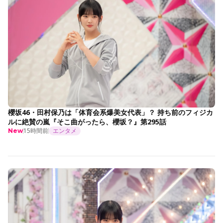
櫻坂46・田村保乃は「体育会系爆美女代表」？ 持ち前のフィジカ
ルに絶賛の嵐『そこ曲がったら、櫻坂？』第295話
15時間前
エンタメ
New