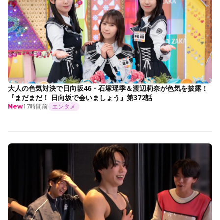
大人の色気対決で日向坂46・石塚瑶季＆渡辺莉奈が色気を披露！
『まだまだ！ 日向坂で会いましょう』第372話
17時間前
エンタメ
New