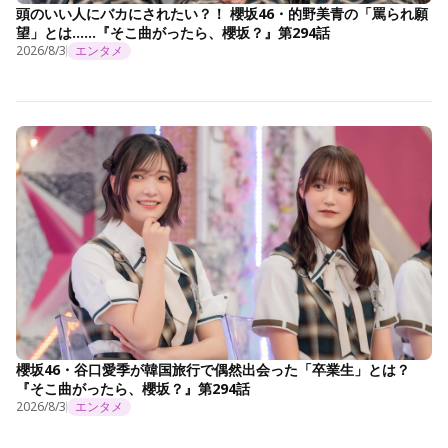
頭のいい人にバカにされたい？！ 櫻坂46・的野美青の「罵られ願
望」とは……『そこ曲がったら、櫻坂？』第294話
2026/8/3
エンタメ
櫻坂46・谷口愛季が韓国旅行で偶然出会った「卒業生」とは？
『そこ曲がったら、櫻坂？』第294話
2026/8/3
エンタメ