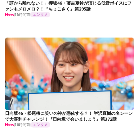
「頭から離れない！」櫻坂46・藤吉夏鈴が演じる低音ボイスにフ
ァンもメロメロ？！『ちょこさく』第295話
16時間前
エンタメ
New
日向坂46・松尾桜に笑いの神が憑依する？！ 半沢直樹の名シーン
で大喜利チャレンジ！『日向坂で会いましょう』第372話
16時間前
エンタメ
New