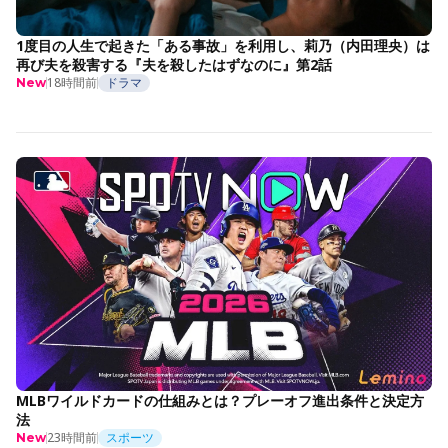
1度目の人生で起きた「ある事故」を利用し、莉乃（内田理央）は
再び夫を殺害する『夫を殺したはずなのに』第2話
18時間前
ドラマ
New
MLBワイルドカードの仕組みとは？プレーオフ進出条件と決定方
法
23時間前
スポーツ
New