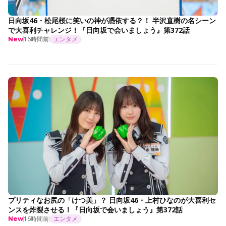
日向坂46・松尾桜に笑いの神が憑依する？！ 半沢直樹の名シーン
で大喜利チャレンジ！『日向坂で会いましょう』第372話
16時間前
エンタメ
New
プリティなお尻の「けつ美」？ 日向坂46・上村ひなのが大喜利セ
ンスを炸裂させる！『日向坂で会いましょう』第372話
16時間前
エンタメ
New