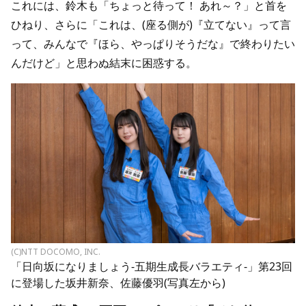
これには、鈴木も「ちょっと待って！ あれ～？」と首を
ひねり、さらに「これは、(座る側が)『立てない』って言
って、みんなで『ほら、やっぱりそうだな』で終わりたい
んだけど」と思わぬ結末に困惑する。
(C)NTT DOCOMO, INC.
「日向坂になりましょう-五期生成長バラエティ-」第23回
に登場した坂井新奈、佐藤優羽(写真左から)