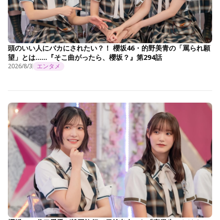
頭のいい人にバカにされたい？！ 櫻坂46・的野美青の「罵られ願
望」とは……『そこ曲がったら、櫻坂？』第294話
2026/8/3
エンタメ