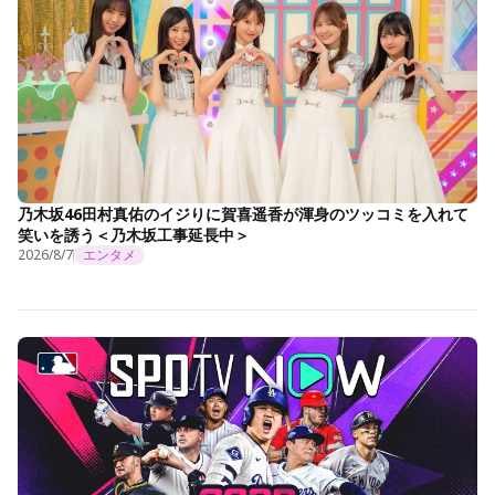
乃木坂46田村真佑のイジりに賀喜遥香が渾身のツッコミを入れて
笑いを誘う＜乃木坂工事延長中＞
2026/8/7
エンタメ