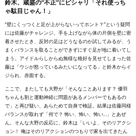
鈴木、蔵盛の“不正”にピシャリ「それ使っち
ゃ駄目じゃん！」
“壁にくっつくと足が上がらないってホント？”という疑問
には佐藤がチャレンジ。手を上げながら体の片側を壁に密
着させたとき、反対の足はどうなるのか試してみるが、う
まくバランスを取ることができずにすぐ足が地に着いてし
まう。アイドルらしからぬ無様な格好を見せてしまった佐
藤は「ウシが怒っているみたいになってる」と鈴木からイ
ジられ、赤面する。
ここで、またしても大野が「そんなことあります？ 優羽
ちゃんも割と運動神経に問題があるメンバーでもあるの
で」と再び疑い、あらためて自身で検証。結果は佐藤同様
バランスが取れず「何で？ 怖い、怖い、怖い…」とあぜ
ん。そんな大野の反応に、鈴木は「いいよ、そのリアクシ
ョン！ 俺はそのリアクションのつもりで家を出てきたん