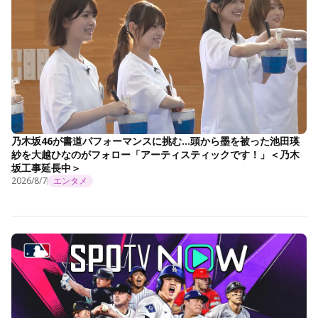
乃木坂46が書道パフォーマンスに挑む…頭から墨を被った池田瑛
紗を大越ひなのがフォロー「アーティスティックです！」＜乃木
坂工事延長中＞
2026/8/7
エンタメ