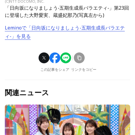
(C)NTT DOCOMO, INC.
「日向坂になりましょう-五期生成長バラエティ-」第23回
に登場した大野愛実、蔵盛妃那乃(写真左から)
Leminoで「日向坂になりましょう-五期生成長バラエテ
ィ-」を見る
この記事をシェア
リンクをコピー
関連ニュース