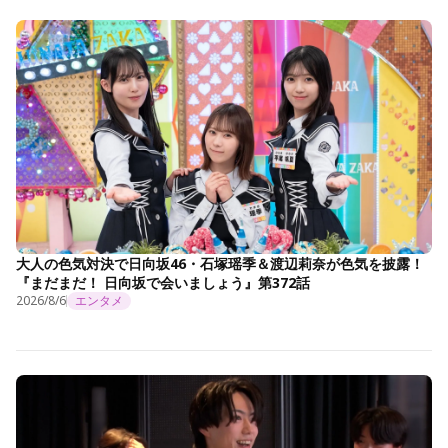
大人の色気対決で日向坂46・石塚瑶季＆渡辺莉奈が色気を披露！
『まだまだ！ 日向坂で会いましょう』第372話
2026/8/6
エンタメ