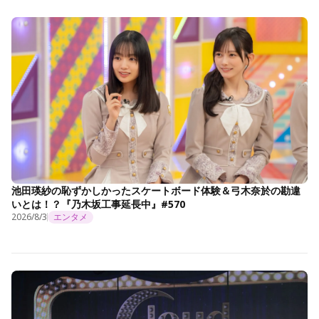
池田瑛紗の恥ずかしかったスケートボード体験＆弓木奈於の勘違
いとは！？『乃木坂工事延長中』#570
2026/8/3
エンタメ