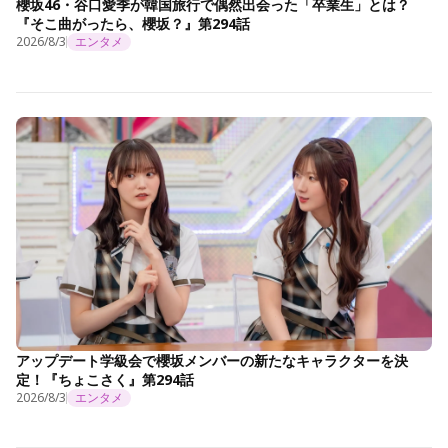
櫻坂46・谷口愛季が韓国旅行で偶然出会った「卒業生」とは？
『そこ曲がったら、櫻坂？』第294話
2026/8/3
エンタメ
アップデート学級会で櫻坂メンバーの新たなキャラクターを決
定！『ちょこさく』第294話
2026/8/3
エンタメ