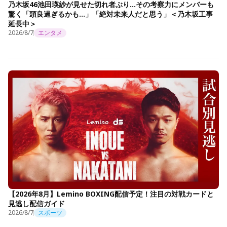
乃木坂46池田瑛紗が見せた切れ者ぶり…その考察力にメンバーも
驚く「頭良過ぎるかも…」「絶対未来人だと思う」＜乃木坂工事
延長中＞
2026/8/7
エンタメ
【2026年8月】Lemino BOXING配信予定！注目の対戦カードと
見逃し配信ガイド
2026/8/7
スポーツ