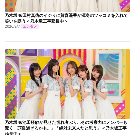
乃木坂46田村真佑のイジりに賀喜遥香が渾身のツッコミを入れて
笑いを誘う＜乃木坂工事延長中＞
2026/8/7
エンタメ
乃木坂46池田瑛紗が見せた切れ者ぶり…その考察力にメンバーも
驚く「頭良過ぎるかも…」「絶対未来人だと思う」＜乃木坂工事
延長中＞