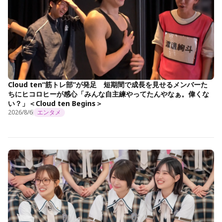
Cloud ten“筋トレ部”が発足 短期間で成長を見せるメンバーた
ちにヒコロヒーが感心「みんな自主練やってたんやなぁ。偉くな
い？」＜Cloud ten Begins＞
2026/8/6
エンタメ