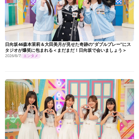
日向坂46森本茉莉＆大田美月が見せた奇跡の“ダブルプレー”にス
タジオが爆笑に包まれる＜まだまだ！日向坂で会いましょう＞
2026/8/7
エンタメ