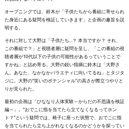
オープニングでは、鈴木が「子供たちから番組に寄せられ
た身近にある疑問を検証していきます」と企画の趣旨を説
明する。
それに対して大野は「子供たち…？ 本当ですか？ それ、
この番組で？」と視聴者層に疑問を呈し、「この番組の視
聴者層が10代以下の子供の可能性があるっていうことで
すかね」と詰め寄る。大野の鋭い指摘に鈴木は「大野さ
ん。あなた、なかなかバラエティに向いてるね」とタジタ
ジに。大野の“笑いのポテンシャル”の高さが際立つやりと
りが見られた。
最初の企画は「ひななり人体実験～からだの不思議を検証
編～」。“おでこに指を当てたら立てなくなるってホン
ト？”という疑問では、椅子に座った状態で、おでこに指
を当てられたら立ち上がれなくなるのかどうかを探ってい