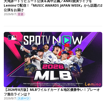
大滝詠一トリビュート公演＆高中正義／ANRI競演ライブを
Leminoで配信！『MUSIC AWARDS JAPAN WEEK』から話題の2
公演をお届け
2026/8/7
音楽
【2026年8月版】MLBワイルドカード＆地区優勝争い！プレーオ
フ進出ラインは？
2026/8/7
スポーツ