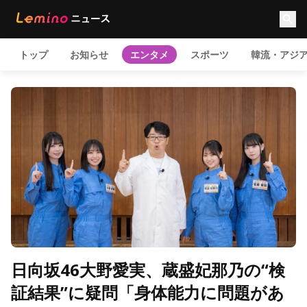
トップ
お知らせ
エンタメ
スポーツ
韓流・アジ
日向坂46大野愛実、蔵盛妃那乃の“検
証結果”に疑問「身体能力に問題があ