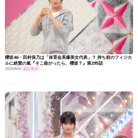
櫻坂46・田村保乃は「体育会系爆美女代表」？ 持ち前のフィジカ
ルに絶賛の嵐『そこ曲がったら、櫻坂？』第295話
2026/8/6
エンタメ