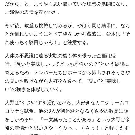
だから」と、ようやく思い描いていた理想の展開になり、
ご満悦の表情を浮かべた。
その後、蔵盛も挑戦してみるが、やはり同じ結果に。なん
とか倒れないようにとドア枠をつかむ蔵盛に、鈴木は「そ
れ使っちゃ駄目じゃん！」と注意する。
人体の不思議に迫る実験の後も体を張った企画は続
行。“臭いと美味しいってどっちが強いの？”という疑問に
答えるため、メンバーたちはホースから排出されるくさや
の臭いを嗅ぎながら大好物を食べて、“臭い”と“美味し
い”の強さを体感していく。
大野は“くさや砲”を浴びながら、大好きなカニクリームコ
ロッケを試食。他の3人が初体験となるくさやの激臭に顔
をしかめる中、「一度臭ったことがある」という大野は余
裕の表情かと思いきや「うぷっ…。くさっ！」と軽くえず