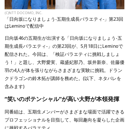
(C)NTT DOCOMO, INC.
「日向坂になりましょう-五期生成長バラエティ-」第23回
はLeminoで配信中
日向坂46の五期生が出演する「日向坂になりましょう-五
期生成長バラエティ-」の第23回が、5月18日にLeminoで
配信された。今回は、「検証バラエティに挑戦しましょ
う！」と題し、大野愛実、蔵盛妃那乃、坂井新奈、佐藤優
羽の4人が体を張りながらさまざまな実験に挑戦。ドラン
クドラゴンの鈴木拓が講師を務めた。(以下、ネタバレを
含みます)
“笑いのポテンシャル”が高い大野が本領発揮
同番組は、五期生メンバーがさまざまな場面で活躍できる
プロフェッショナルを目指して、毎回趣向を凝らした企画
に挑戦するバラエティ。