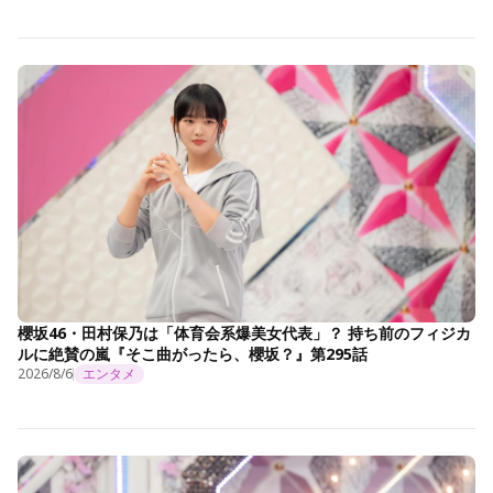
櫻坂46・田村保乃は「体育会系爆美女代表」？ 持ち前のフィジカ
ルに絶賛の嵐『そこ曲がったら、櫻坂？』第295話
2026/8/6
エンタメ