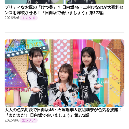
プリティなお尻の「けつ美」？ 日向坂46・上村ひなのが大喜利セ
ンスを炸裂させる！『日向坂で会いましょう』第372話
2026/8/6
エンタメ
大人の色気対決で日向坂46・石塚瑶季＆渡辺莉奈が色気を披露！
『まだまだ！ 日向坂で会いましょう』第372話
2026/8/6
エンタメ