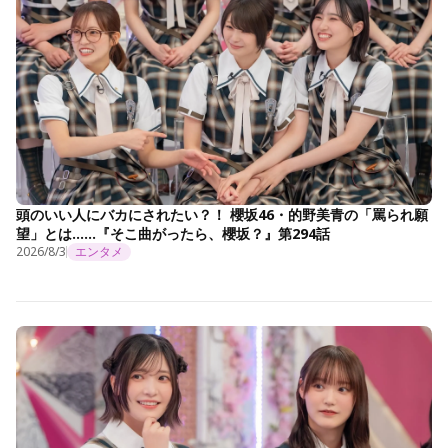
頭のいい人にバカにされたい？！ 櫻坂46・的野美青の「罵られ願
望」とは……『そこ曲がったら、櫻坂？』第294話
2026/8/3
エンタメ