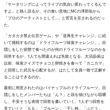
「ケータリングによってライブの気合い変わってくるんで
すよ」と熱く語るが、その食い意地にMCの澤部佑から
「プロのアーティストとして…」と苦言を呈されるのだっ
た。
「カタカタ禁止伝言ゲーム」や「逆再生チャレンジ」に続
いて挑戦するのは「ドライフルーツ味覚チャレンジ」。目
隠しをした状態で食べたのが何のドライフルーツなのかを
回答するが、1人でも間違えれば失敗となる。大沼晶保は
以前、味覚クイズでチョコと卵焼きを食べて「カニカマ」
と回答した武元を心配するが、はたして全員一致で正解す
ることはできるのか。
最初に用意されたのはパイナップルのドライフルーツ。目
隠しをしたメンバーたちは「ん？」と頭を傾げながら咀嚼
し、不安そうな表情で回答を書いていく。1人ずつ回答を
見ていくと「もも」「プルーン」「干し柿」「ぶどう」