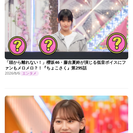
「頭から離れない！」櫻坂46・藤吉夏鈴が演じる低音ボイスにフ
ァンもメロメロ？！『ちょこさく』第295話
2026/8/6
エンタメ