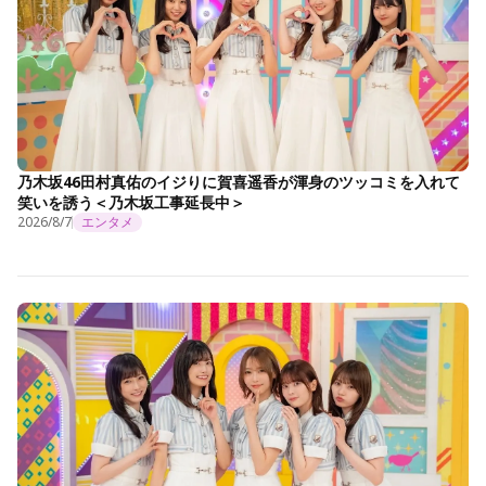
乃木坂46田村真佑のイジりに賀喜遥香が渾身のツッコミを入れて
笑いを誘う＜乃木坂工事延長中＞
2026/8/7
エンタメ