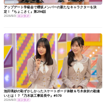
アップデート学級会で櫻坂メンバーの新たなキャラクターを決
定！『ちょこさく』第294話
2026/8/3
エンタメ
池田瑛紗の恥ずかしかったスケートボード体験＆弓木奈於の勘違
いとは！？『乃木坂工事延長中』#570
2026/8/3
エンタメ