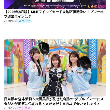
【2026年8月版】MLBワイルドカード＆地区優勝争い！プレーオ
フ進出ラインは？
2026/8/7
スポーツ
日向坂46森本茉莉＆大田美月が見せた奇跡の“ダブルプレー”にス
タジオが爆笑に包まれる＜まだまだ！日向坂で会いましょう＞
2026/8/7
エンタメ