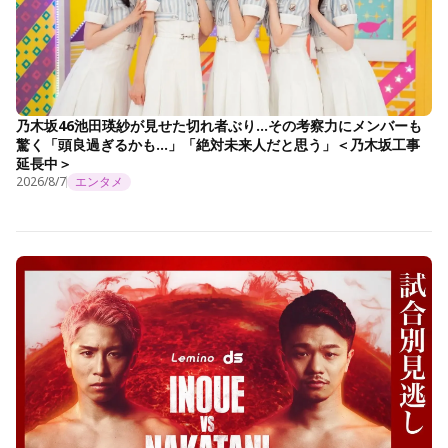
乃木坂46池田瑛紗が見せた切れ者ぶり…その考察力にメンバーも
驚く「頭良過ぎるかも…」「絶対未来人だと思う」＜乃木坂工事
延長中＞
2026/8/7
エンタメ