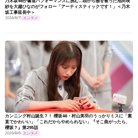
乃木坂46が書道パフォーマンスに挑む…頭から墨を被った池田瑛
紗を大越ひなのがフォロー「アーティスティックです！」＜乃木
坂工事延長中＞
2026/8/7
エンタメ
カンニング村山誕生？！ 櫻坂46・村山美羽のうっかりミスに「素
直でかわいい」「これだからやめられない」『そこ曲がったら、
櫻坂？』第295話
2026/8/6
エンタメ