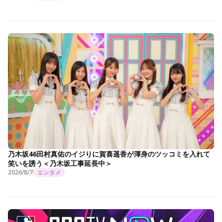
乃木坂46田村真佑のイジりに賀喜遥香が渾身のツッコミを入れて
笑いを誘う＜乃木坂工事延長中＞
2026/8/7
エンタメ