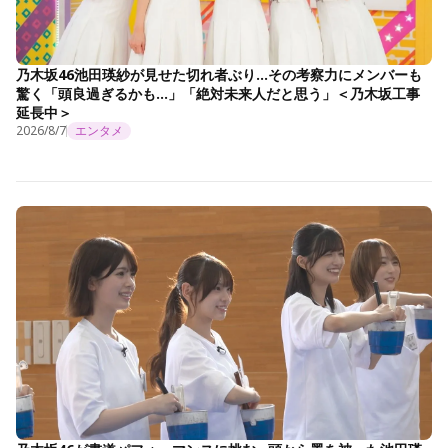
乃木坂46池田瑛紗が見せた切れ者ぶり…その考察力にメンバーも
驚く「頭良過ぎるかも…」「絶対未来人だと思う」＜乃木坂工事
延長中＞
2026/8/7
エンタメ