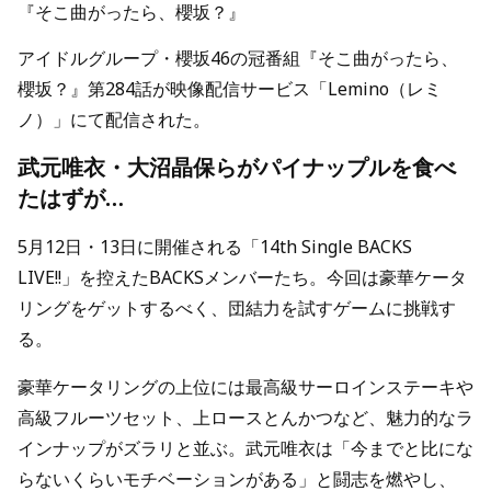
『そこ曲がったら、櫻坂？』
アイドルグループ・櫻坂46の冠番組『そこ曲がったら、
櫻坂？』第284話が映像配信サービス「Lemino（レミ
ノ）」にて配信された。
武元唯衣・大沼晶保らがパイナップルを食べ
たはずが…
5月12日・13日に開催される「14th Single BACKS
LIVE!!」を控えたBACKSメンバーたち。今回は豪華ケータ
リングをゲットするべく、団結力を試すゲームに挑戦す
る。
豪華ケータリングの上位には最高級サーロインステーキや
高級フルーツセット、上ロースとんかつなど、魅力的なラ
インナップがズラリと並ぶ。武元唯衣は「今までと比にな
らないくらいモチベーションがある」と闘志を燃やし、