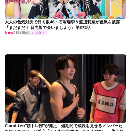
大人の色気対決で日向坂46・石塚瑶季＆渡辺莉奈が色気を披露！
『まだまだ！ 日向坂で会いましょう』第372話
18時間前
エンタメ
New
Cloud ten“筋トレ部”が発足 短期間で成長を見せるメンバーた