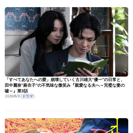
「すべてあなたへの愛」崩壊していく古川雄大“優一”の日常と、
田中麗奈“麻衣子”の不気味な微笑み『親愛なる夫へ～完璧な妻の
嘘～』第3話
2026/8/3
ドラマ