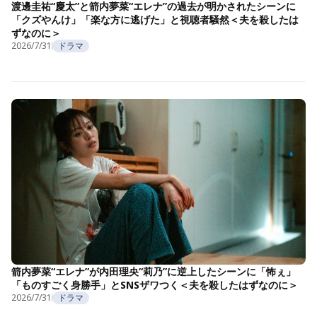
渡邊圭祐“慶太”と箭内夢菜“エレナ”の過去が明かされたシーンに
「クズやんけ」「楽な方に逃げた」と視聴者騒然＜夫を殺したは
ずなのに＞
2026/7/31
ドラマ
箭内夢菜“エレナ”が内田理央“莉乃”に逆上したシーンに「怖ぇ」
「ものすごく身勝手」とSNSザワつく＜夫を殺したはずなのに＞
2026/7/31
ドラマ