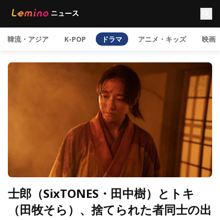
韓流・アジア
K-POP
ドラマ
アニメ・キッズ
映画
士郎（SixTONES・田中樹）とトキ
（田牧そら）、捨てられた者同士の出