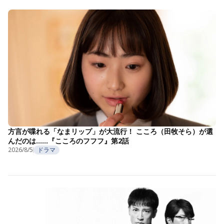
方言が喋れる「なまリップ」が大流行！ こころ（田牧そら）が選
んだのは……『こころのフフフ』第2話
2026/8/5
ドラマ