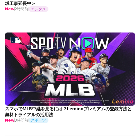
坂工事延長中＞
2時間前
エンタメ
New
スマホでMLB中継を見るには？Leminoプレミアムの登録方法と
無料トライアルの活用法
3時間前
スポーツ
New