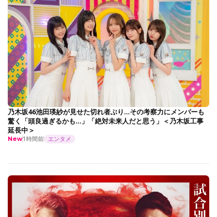
乃木坂46池田瑛紗が見せた切れ者ぶり…その考察力にメンバーも
驚く「頭良過ぎるかも…」「絶対未来人だと思う」＜乃木坂工事
延長中＞
1時間前
エンタメ
New