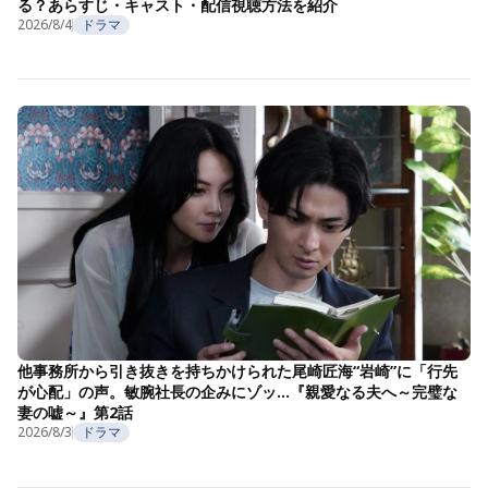
る？あらすじ・キャスト・配信視聴方法を紹介
2026/8/4
ドラマ
他事務所から引き抜きを持ちかけられた尾崎匠海“岩崎”に「行先
が心配」の声。敏腕社長の企みにゾッ…『親愛なる夫へ～完璧な
妻の嘘～』第2話
2026/8/3
ドラマ