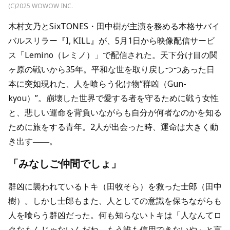
(C)2025 WOWOW INC.
木村文乃とSixTONES・田中樹が主演を務める本格サバイ
バルスリラー『I, KILL』が、5月1日から映像配信サービ
ス「Lemino（レミノ）」で配信された。天下分け目の関
ヶ原の戦いから35年。平和な世を取り戻しつつあった日
本に突如現れた、人を喰らう化け物“群凶（Gun-
kyou）”。崩壊した世界で愛する者を守るために戦う女性
と、悲しい運命を背負いながらも自分が何者なのかを知る
ために旅をする青年。2人が出会った時、運命は大きく動
き出す――。
「みなしご仲間でしょ」
群凶に襲われているトキ（田牧そら）を救った士郎（田中
樹）。しかし士郎もまた、人としての意識を保ちながらも
人を喰らう群凶だった。何も知らないトキは「人なんてロ
クなもんじゃないんだね、もう誰も信用できないや」と言