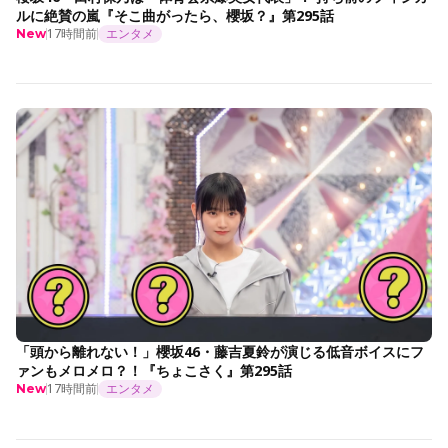
ルに絶賛の嵐『そこ曲がったら、櫻坂？』第295話
17時間前
エンタメ
New
「頭から離れない！」櫻坂46・藤吉夏鈴が演じる低音ボイスにフ
ァンもメロメロ？！『ちょこさく』第295話
17時間前
エンタメ
New