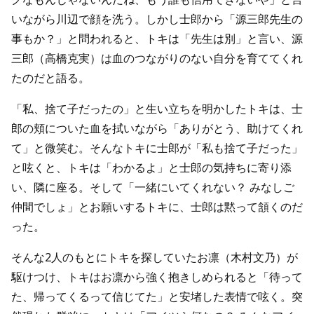
いながら川辺で顔を洗う。しかし士郎から「源三郎先生の
事もか？」と問われると、トキは「先生は別」と言い、源
三郎（高橋克実）は血のつながりのない自分を育ててくれ
たのだと語る。
「私、捨て子だったの」と生い立ちを明かしたトキは、士
郎の頬についた血を拭いながら「ありがとう、助けてくれ
て」と微笑む。そんなトキに士郎が「私も捨て子だった」
と呟くと、トキは「わかるよ」と士郎の気持ちに寄り添
い、隣に座る。そして「一緒にいてくれない？ みなしご
仲間でしょ」とお願いするトキに、士郎は黙って頷くのだ
った。
そんな2人のもとにトキを探していたお凛（木村文乃）が
駆けつけ、トキはお凛から強く抱きしめられると「待って
た、帰ってくるって信じてた」と安堵した表情で呟く。突