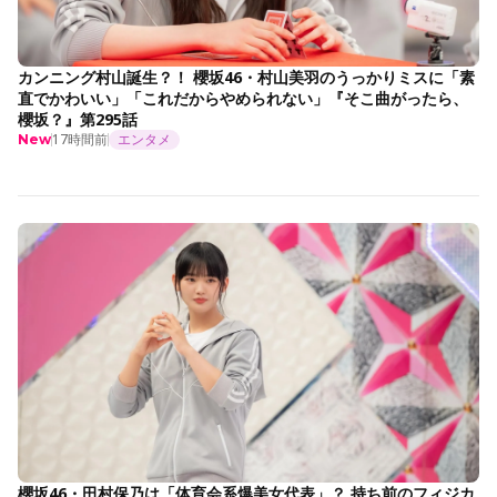
カンニング村山誕生？！ 櫻坂46・村山美羽のうっかりミスに「素
直でかわいい」「これだからやめられない」『そこ曲がったら、
櫻坂？』第295話
17時間前
エンタメ
New
櫻坂46・田村保乃は「体育会系爆美女代表」？ 持ち前のフィジカ