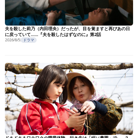
夫を殺した莉乃（内田理央）だったが、目を覚ますと再びあの日
に戻っていて……『夫を殺したはずなのに』第2話
2026/8/5
ドラマ
ドキドキ＆ワクワクの職業体験。行き先は「紺ソ農園」で……？