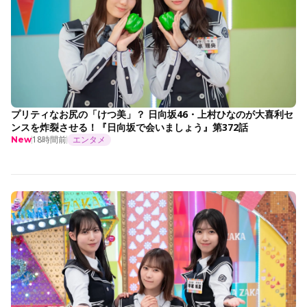
プリティなお尻の「けつ美」？ 日向坂46・上村ひなのが大喜利セ
ンスを炸裂させる！『日向坂で会いましょう』第372話
18時間前
エンタメ
New