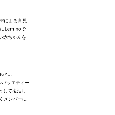
ERによる育児
Leminoで
い赤ちゃんを
MGYU、
ドルバラエティー
版として復活し
くメンバーに