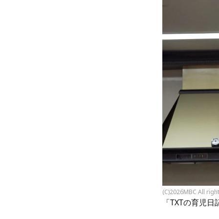
(C)2026MBC All righ
「TXTの育児日