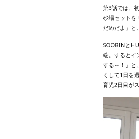
第3話では、
砂場セットを
だめだよ」と
SOOBINと
端。するとイ
する～！」と
くして1日を過
育児2日目が