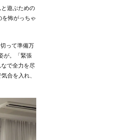
んと遊ぶための
のを怖がっちゃ
を切って準備万
姿が。「緊張
んなで全力を尽
で気合を入れ、