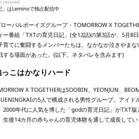
ts reserved.
記」はLeminoで独占配信中
ローバルボーイズグループ・TOMORROW X TOGETH
ー番組「TXTの育児日記」(全12話)の第3話が、5月8日に
子育てに奮闘するメンバーたちは、なかなか泣きやまな
戦する場面があった。(以下、ネタバレを含みます)
抱っこはかなりハード
MORROW X TOGETHERはSOOBIN、YEONJUN、BEO
、HUENINGKAIの5人で構成される男性グループ。アイ
2000年代に人気を博した「godの育児日記」がTXT
、生後14カ月の赤ちゃんの育児体験を通して成長してい