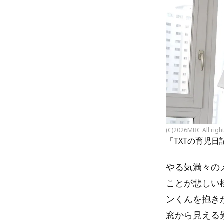
(C)2026MBC All righ
「TXTの育児日
やる気満々の
ことが悲しい
ンくんを抱き
窓から見える