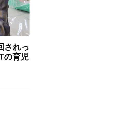
回されっ
Tの育児