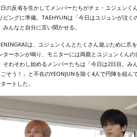
初日の反省を生かしてメンバーたちがチェ・ユジュンく
リビングに準備。TAEHYUNは「今日はユジュンが泣く
、みんなと自分に言い聞かせる。
HUENINGKAIは、ユジュンくんとたくさん遊ぶために爪
ンターホンが鳴り、モニターには両親とユジュンくんの
、そわそわし始めるメンバーたちは「今日は2日目。み
ごそう！」と不在のYEONJUNを除く4人で円陣を組ん
スタートした。