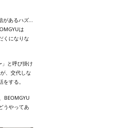
信があるハズ…
MGYUは
だくになりな
〜」と呼び掛け
Nが、交代しな
話をする。
BEOMGYU
どうやってあ