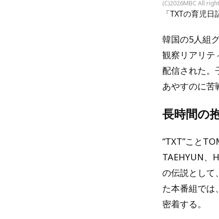
(C)2026MBC All righ
「TXTの育児日
韓国の5人組グ
観察リアリティ
配信された。
あやすのに苦
長時間の
“TXT”ことTO
TAEHYUN
の伝説として、
た本番組では
密着する。