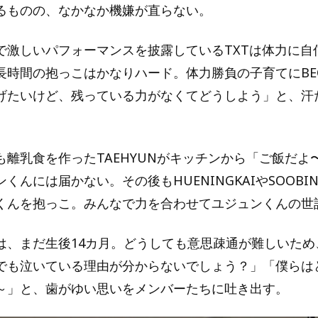
るものの、なかなか機嫌が直らない。
で激しいパフォーマンスを披露しているTXTは体力に自
長時間の抱っこはかなりハード。体力勝負の子育てにBEO
げたいけど、残っている力がなくてどうしよう」と、汗
も離乳食を作ったTAEHYUNがキッチンから「ご飯だよ
くんには届かない。その後もHUENINGKAIやSOOBI
くんを抱っこ。みんなで力を合わせてユジュンくんの世
は、まだ生後14カ月。どうしても意思疎通が難しいため、
でも泣いている理由が分からないでしょう？」「僕らは
～」と、歯がゆい思いをメンバーたちに吐き出す。