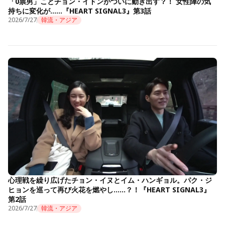
「0票男」ことチョン・イドンがついに動き出す？！ 女性陣の気
持ちに変化が……『HEART SIGNAL3』第3話
2026/7/27
韓流・アジア
心理戦を繰り広げたチョン・イヌとイム・ハンギョル。パク・ジ
ヒョンを巡って再び火花を燃やし……？！『HEART SIGNAL3』
第2話
2026/7/27
韓流・アジア