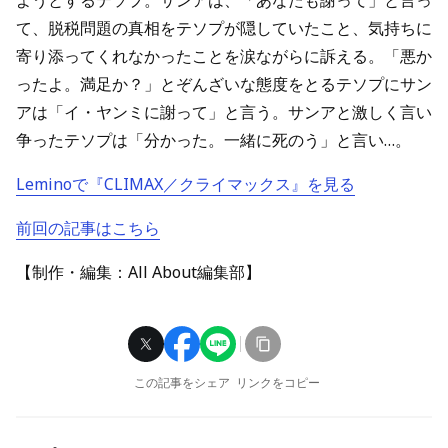
ようとするテソプ。サンアは、「あなたも謝って」と言っ
て、脱税問題の真相をテソプが隠していたこと、気持ちに
寄り添ってくれなかったことを涙ながらに訴える。「悪か
ったよ。満足か？」とぞんざいな態度をとるテソプにサン
アは「イ・ヤンミに謝って」と言う。サンアと激しく言い
争ったテソプは「分かった。一緒に死のう」と言い…。
Leminoで『CLIMAX／クライマックス』を見る
前回の記事はこちら
【制作・編集：All About編集部】
この記事をシェア
リンクをコピー