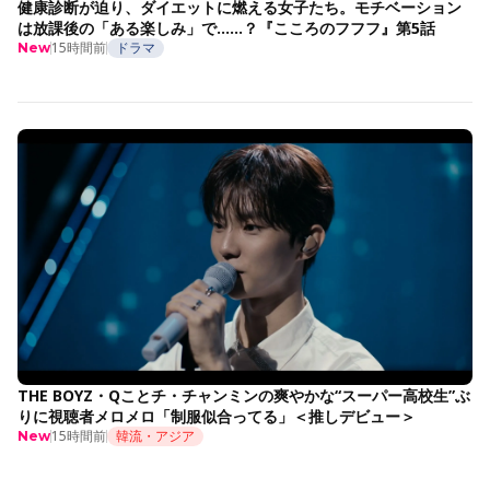
健康診断が迫り、ダイエットに燃える女子たち。モチベーション
は放課後の「ある楽しみ」で……？『こころのフフフ』第5話
15時間前
ドラマ
New
THE BOYZ・Qことチ・チャンミンの爽やかな“スーパー高校生”ぶ
りに視聴者メロメロ「制服似合ってる」＜推しデビュー＞
15時間前
韓流・アジア
New