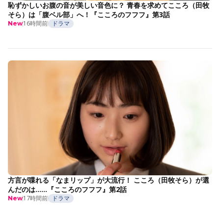
恥ずかしいお腹の音が美しい音色に？ 青春を求めてこころ（田牧
そら）は「腹ベル部」へ！『こころのフフフ』第3話
16時間前
ドラマ
New
方言が喋れる「なまリップ」が大流行！ こころ（田牧そら）が選
んだのは……『こころのフフフ』第2話
17時間前
ドラマ
New