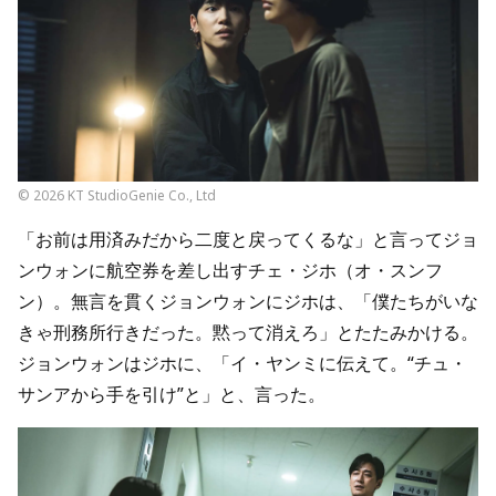
© 2026 KT StudioGenie Co., Ltd
「お前は用済みだから二度と戻ってくるな」と言ってジョ
ンウォンに航空券を差し出すチェ・ジホ（オ・スンフ
ン）。無言を貫くジョンウォンにジホは、「僕たちがいな
きゃ刑務所行きだった。黙って消えろ」とたたみかける。
ジョンウォンはジホに、「イ・ヤンミに伝えて。“チュ・
サンアから手を引け”と」と、言った。