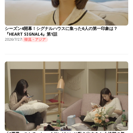
シーズン4開幕！シグナルハウスに集った6人の第一印象は？
『HEART SIGNAL4』第1話
2026/7/27
韓流・アジア