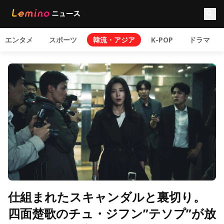
エンタメ
スポーツ
韓流・アジア
K-POP
ドラマ
仕組まれたスキャンダルと裏切り。
四面楚歌のチュ・ジフン”テソプ”が放