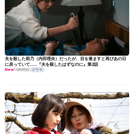
夫を殺した莉乃（内田理央）だったが、目を覚ますと再びあの日
に戻っていて……『夫を殺したはずなのに』第2話
16時間前
ドラマ
New