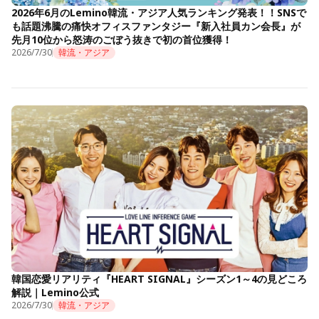
2026年6月のLemino韓流・アジア人気ランキング発表！！SNSで
も話題沸騰の痛快オフィスファンタジー『新入社員カン会長』が
先月10位から怒涛のごぼう抜きで初の首位獲得！
2026/7/30
韓流・アジア
韓国恋愛リアリティ『HEART SIGNAL』シーズン1～4の見どころ
解説｜Lemino公式
2026/7/30
韓流・アジア