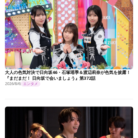
大人の色気対決で日向坂46・石塚瑶季＆渡辺莉奈が色気を披露！
『まだまだ！ 日向坂で会いましょう』第372話
2026/8/6
エンタメ