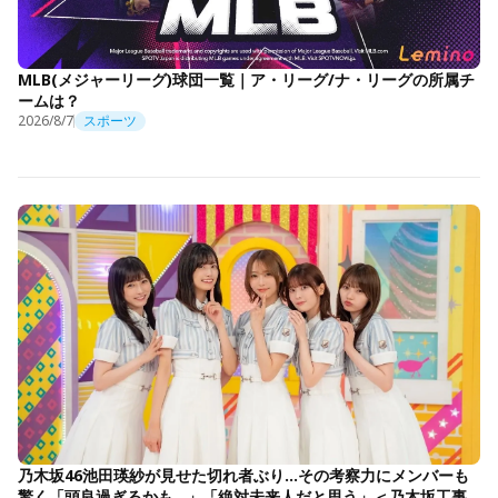
MLB(メジャーリーグ)球団一覧｜ア・リーグ/ナ・リーグの所属チ
ームは？
2026/8/7
スポーツ
乃木坂46池田瑛紗が見せた切れ者ぶり…その考察力にメンバーも
驚く「頭良過ぎるかも…」「絶対未来人だと思う」＜乃木坂工事