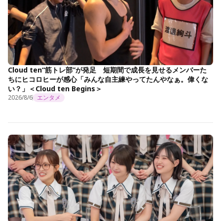
Cloud ten“筋トレ部”が発足 短期間で成長を見せるメンバーた
ちにヒコロヒーが感心「みんな自主練やってたんやなぁ。偉くな
い？」＜Cloud ten Begins＞
2026/8/6
エンタメ