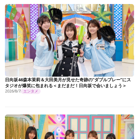
日向坂46森本茉莉＆大田美月が見せた奇跡の“ダブルプレー”にス
タジオが爆笑に包まれる＜まだまだ！日向坂で会いましょう＞
2026/8/7
エンタメ