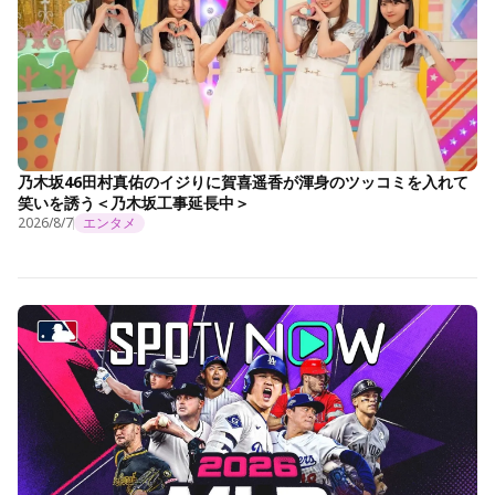
乃木坂46田村真佑のイジりに賀喜遥香が渾身のツッコミを入れて
笑いを誘う＜乃木坂工事延長中＞
2026/8/7
エンタメ