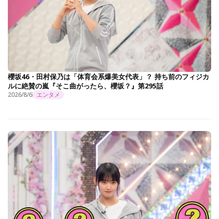
櫻坂46・田村保乃は「体育会系爆美女代表」？ 持ち前のフィジカ
ルに絶賛の嵐『そこ曲がったら、櫻坂？』第295話
2026/8/6
エンタメ