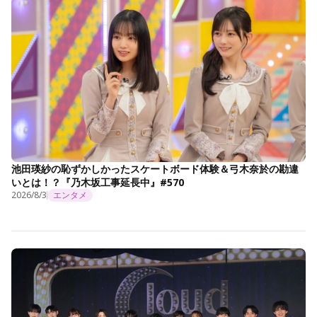
池田瑛紗の恥ずかしかったスケートボード体験＆弓木奈於の勘違
いとは！？『乃木坂工事延長中』#570
2026/8/3
エンタメ