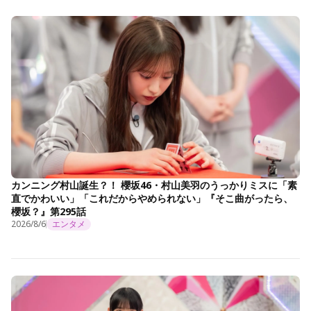
カンニング村山誕生？！ 櫻坂46・村山美羽のうっかりミスに「素
直でかわいい」「これだからやめられない」『そこ曲がったら、
櫻坂？』第295話
2026/8/6
エンタメ