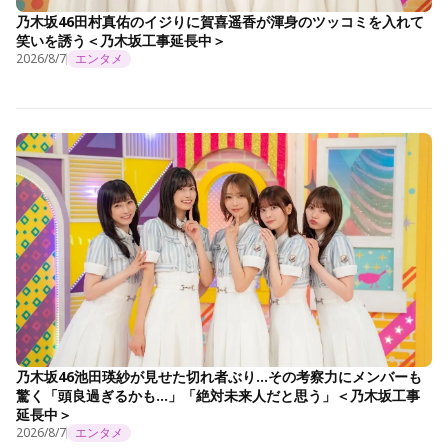
乃木坂46田村真佑のイジりに賀喜遥香が渾身のツッコミを入れて
笑いを誘う＜乃木坂工事延長中＞
2026/8/7
エンタメ
乃木坂46池田瑛紗が見せた切れ者ぶり…その考察力にメンバーも
驚く「頭良過ぎるかも…」「絶対未来人だと思う」＜乃木坂工事
延長中＞
2026/8/7
エンタメ