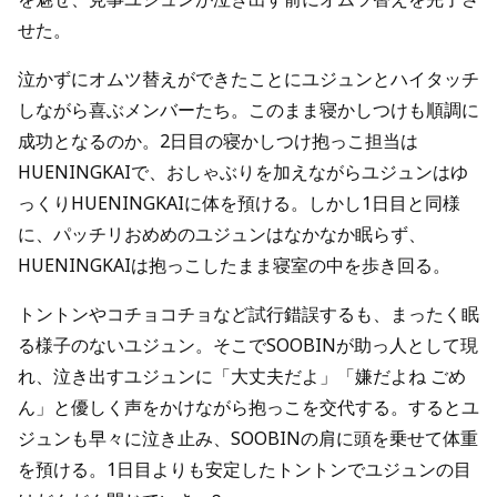
せた。
泣かずにオムツ替えができたことにユジュンとハイタッチ
しながら喜ぶメンバーたち。このまま寝かしつけも順調に
成功となるのか。2日目の寝かしつけ抱っこ担当は
HUENINGKAIで、おしゃぶりを加えながらユジュンはゆ
っくりHUENINGKAIに体を預ける。しかし1日目と同様
に、パッチリおめめのユジュンはなかなか眠らず、
HUENINGKAIは抱っこしたまま寝室の中を歩き回る。
トントンやコチョコチョなど試行錯誤するも、まったく眠
る様子のないユジュン。そこでSOOBINが助っ人として現
れ、泣き出すユジュンに「大丈夫だよ」「嫌だよね ごめ
ん」と優しく声をかけながら抱っこを交代する。するとユ
ジュンも早々に泣き止み、SOOBINの肩に頭を乗せて体重
を預ける。1日目よりも安定したトントンでユジュンの目