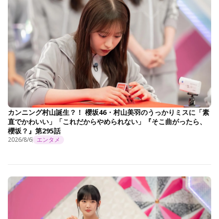
カンニング村山誕生？！ 櫻坂46・村山美羽のうっかりミスに「素
直でかわいい」「これだからやめられない」『そこ曲がったら、
櫻坂？』第295話
2026/8/6
エンタメ