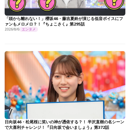
「頭から離れない！」櫻坂46・藤吉夏鈴が演じる低音ボイスにフ
ァンもメロメロ？！『ちょこさく』第295話
2026/8/6
エンタメ
日向坂46・松尾桜に笑いの神が憑依する？！ 半沢直樹の名シーン
で大喜利チャレンジ！『日向坂で会いましょう』第372話