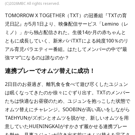
(C)2026MBC All rights reserved.
TOMORROW X TOGETHER（TXT）の冠番組『TXTの育
児日記』が5月1日より、映像配信サービス「Lemino（レ
ミノ）」から独占配信された。生後14か月の赤ちゃんと
ともに成長していく、新米パパTXTによる純度100％のリ
アル育児バラエティー番組。はたしてメンバーの中で“最
強ママ”になるのは誰なのか？
連携プレーでオムツ替えに成功！
2日目のお昼過ぎ、離乳食を食べて遊び尽くしたユジュン
は眠くなってきたのか徐々にぐずり出す。TXTのメンバー
たちは快適なお昼寝のため、ユジュンを抱っこした状態で
オムツ替えにチャレンジ。SOOBINが高い高いをしながら
TAEHYUNがズボンとオムツを脱がせ、新しいオムツを用
意していたHUENINGKAIがすかさず履かせる連携プレー
を魅せ、見事ユジュンが泣き出す前にオムツ替えを完了さ