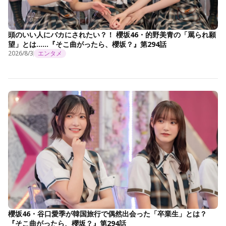
頭のいい人にバカにされたい？！ 櫻坂46・的野美青の「罵られ願
望」とは……『そこ曲がったら、櫻坂？』第294話
2026/8/3
エンタメ
櫻坂46・谷口愛季が韓国旅行で偶然出会った「卒業生」とは？
『そこ曲がったら、櫻坂？』第294話