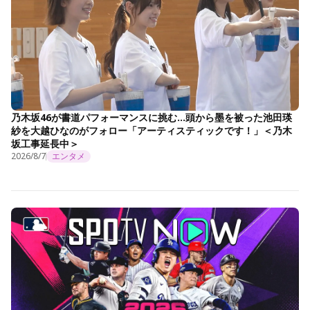
乃木坂46が書道パフォーマンスに挑む…頭から墨を被った池田瑛
紗を大越ひなのがフォロー「アーティスティックです！」＜乃木
坂工事延長中＞
2026/8/7
エンタメ