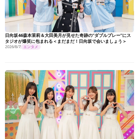
日向坂46森本茉莉＆大田美月が見せた奇跡の“ダブルプレー”にス
タジオが爆笑に包まれる＜まだまだ！日向坂で会いましょう＞
2026/8/7
エンタメ