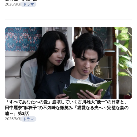
2026/8/3
ドラマ
「すべてあなたへの愛」崩壊していく古川雄大“優一”の日常と、
田中麗奈“麻衣子”の不気味な微笑み『親愛なる夫へ～完璧な妻の
嘘～』第3話
2026/8/3
ドラマ