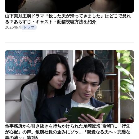
山下美月主演ドラマ『殺した夫が帰ってきました』はどこで見れ
る？あらすじ・キャスト・配信視聴方法を紹介
2026/8/4
ドラマ
他事務所から引き抜きを持ちかけられた尾崎匠海“岩崎”に「行先
が心配」の声。敏腕社長の企みにゾッ…『親愛なる夫へ～完璧な
妻の嘘～』第2話