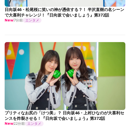
日向坂46・松尾桜に笑いの神が憑依する？！ 半沢直樹の名シーン
で大喜利チャレンジ！『日向坂で会いましょう』第372話
7分前
エンタメ
New
プリティなお尻の「けつ美」？ 日向坂46・上村ひなのが大喜利セ
ンスを炸裂させる！『日向坂で会いましょう』第372話
22分前
エンタメ
New