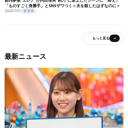
箭内夢菜“エレナ”が内田理央“莉乃”に逆上したシーンに「怖ぇ」
「ものすごく身勝手」とSNSザワつく＜夫を殺したはずなのに＞
2026/7/31
ドラマ
もっと見る
最新ニュース