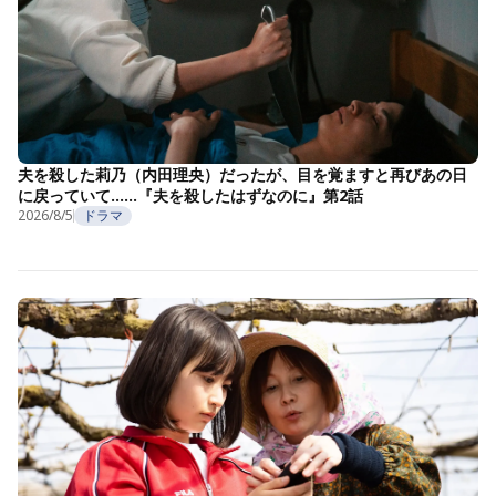
夫を殺した莉乃（内田理央）だったが、目を覚ますと再びあの日
に戻っていて……『夫を殺したはずなのに』第2話
2026/8/5
ドラマ