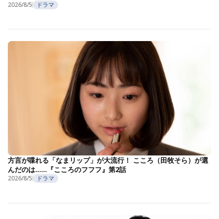
2026/8/5
ドラマ
方言が喋れる「なまリップ」が大流行！ こころ（田牧そら）が選
んだのは……『こころのフフフ』第2話
2026/8/5
ドラマ