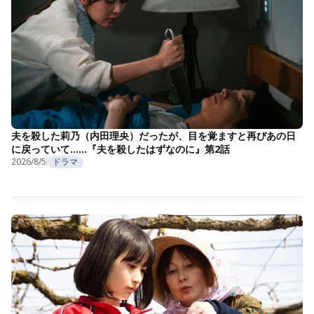
夫を殺した莉乃（内田理央）だったが、目を覚ますと再びあの日
に戻っていて……『夫を殺したはずなのに』第2話
2026/8/5
ドラマ