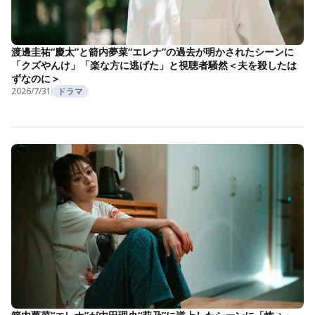
渡邊圭祐“慶太”と箭内夢菜“エレナ”の過去が明かされたシーンに
「クズやんけ」「楽な方に逃げた」と視聴者騒然＜夫を殺したは
ずなのに＞
2026/7/31
ドラマ