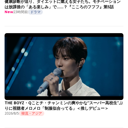
健康診断が迫り、ダイエットに燃える女子たち。モチベーション
は放課後の「ある楽しみ」で……？『こころのフフフ』第5話
23時間前
ドラマ
New
THE BOYZ・Qことチ・チャンミンの爽やかな“スーパー高校生”ぶ
りに視聴者メロメロ「制服似合ってる」＜推しデビュー＞
2026/8/5
韓流・アジア