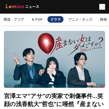
韓流・アジア
K-POP
ドラマ
アニメ・キッズ
映画
宮澤エマ“アサ”の実家で刺傷事件…笑
顔の浅香航大“哲也”に唖然『産まない