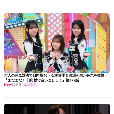
大人の色気対決で日向坂46・石塚瑶季＆渡辺莉奈が色気を披露！
『まだまだ！ 日向坂で会いましょう』第372話
32分前
エンタメ
New