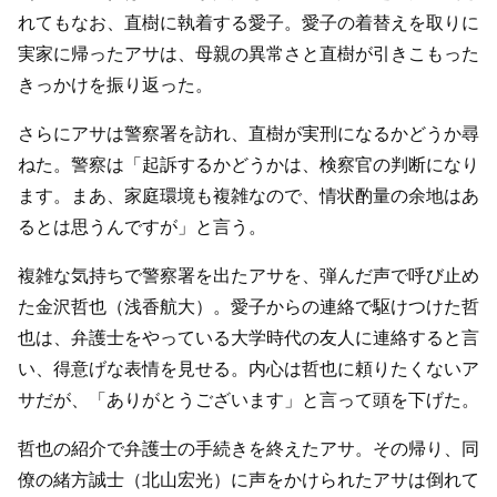
れてもなお、直樹に執着する愛子。愛子の着替えを取りに
実家に帰ったアサは、母親の異常さと直樹が引きこもった
きっかけを振り返った。
さらにアサは警察署を訪れ、直樹が実刑になるかどうか尋
ねた。警察は「起訴するかどうかは、検察官の判断になり
ます。まあ、家庭環境も複雑なので、情状酌量の余地はあ
るとは思うんですが」と言う。
複雑な気持ちで警察署を出たアサを、弾んだ声で呼び止め
た金沢哲也（浅香航大）。愛子からの連絡で駆けつけた哲
也は、弁護士をやっている大学時代の友人に連絡すると言
い、得意げな表情を見せる。内心は哲也に頼りたくないア
サだが、「ありがとうございます」と言って頭を下げた。
哲也の紹介で弁護士の手続きを終えたアサ。その帰り、同
僚の緒方誠士（北山宏光）に声をかけられたアサは倒れて