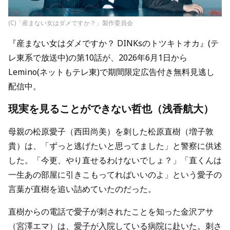
(C)「産まない女はダメですか？」製作委員会
『産まない女はダメですか？ DINKsのトツキトオカ』(テ
レ東系で放送中)の第10話が、2026年6月1日から
Lemino(ネットもテレ東)で期間限定広告付き無料見逃し
配信中。
現実を見ることができない哲也（浅香航大）
母親の松原愛子（西田尚美）を刺した松原直樹（増子敦
貴）は、「ずっと逃げたいと思ってました」と警察に供述
した。「今更、やり直せるわけないでしょ？」「直くんは
一生あの部屋に引きこもってればいいのよ」という愛子の
言葉が直樹を追い詰めていたのだった。
直樹からの電話で愛子が刺されたことを知った金沢アサ
（宮澤エマ）は、愛子が入院している病院に赴いた。刺さ