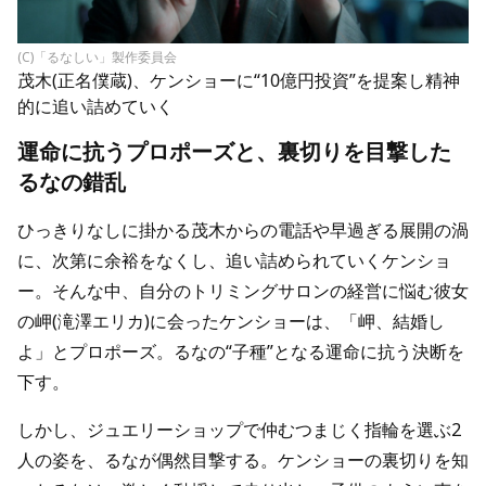
(C)「るなしい」製作委員会
茂木(正名僕蔵)、ケンショーに“10億円投資”を提案し精神
的に追い詰めていく
運命に抗うプロポーズと、裏切りを目撃した
るなの錯乱
ひっきりなしに掛かる茂木からの電話や早過ぎる展開の渦
に、次第に余裕をなくし、追い詰められていくケンショ
ー。そんな中、自分のトリミングサロンの経営に悩む彼女
の岬(滝澤エリカ)に会ったケンショーは、「岬、結婚し
よ」とプロポーズ。るなの“子種”となる運命に抗う決断を
下す。
しかし、ジュエリーショップで仲むつまじく指輪を選ぶ2
人の姿を、るなが偶然目撃する。ケンショーの裏切りを知