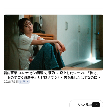
箭内夢菜“エレナ”が内田理央“莉乃”に逆上したシーンに「怖ぇ」
「ものすごく身勝手」とSNSザワつく＜夫を殺したはずなのに＞
2026/7/31
ドラマ
もっと見る