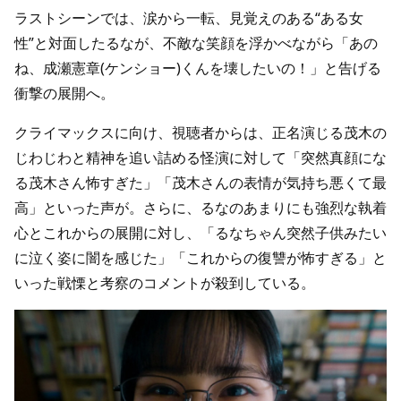
ラストシーンでは、涙から一転、見覚えのある“ある女
性”と対面したるなが、不敵な笑顔を浮かべながら「あの
ね、成瀬憲章(ケンショー)くんを壊したいの！」と告げる
衝撃の展開へ。
クライマックスに向け、視聴者からは、正名演じる茂木の
じわじわと精神を追い詰める怪演に対して「突然真顔にな
る茂木さん怖すぎた」「茂木さんの表情が気持ち悪くて最
高」といった声が。さらに、るなのあまりにも強烈な執着
心とこれからの展開に対し、「るなちゃん突然子供みたい
に泣く姿に闇を感じた」「これからの復讐が怖すぎる」と
いった戦慄と考察のコメントが殺到している。