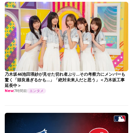
乃木坂46池田瑛紗が見せた切れ者ぶり…その考察力にメンバーも
驚く「頭良過ぎるかも…」「絶対未来人だと思う」＜乃木坂工事
延長中＞
7時間前
エンタメ
New