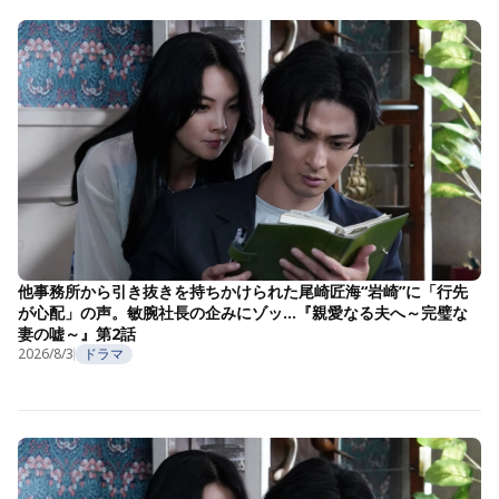
他事務所から引き抜きを持ちかけられた尾崎匠海“岩崎”に「行先
が心配」の声。敏腕社長の企みにゾッ…『親愛なる夫へ～完璧な
妻の嘘～』第2話
2026/8/3
ドラマ