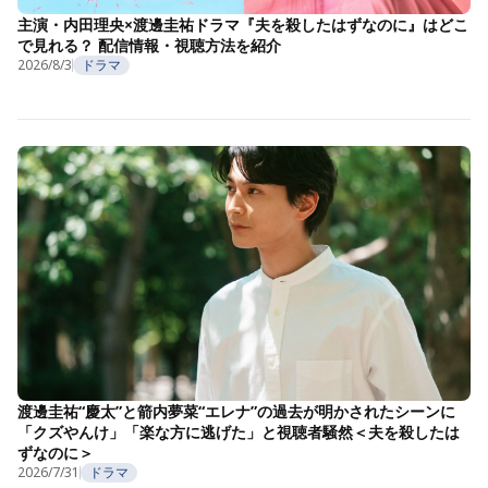
主演・内田理央×渡邊圭祐ドラマ『夫を殺したはずなのに』はどこ
で見れる？ 配信情報・視聴方法を紹介
2026/8/3
ドラマ
渡邊圭祐“慶太”と箭内夢菜“エレナ”の過去が明かされたシーンに
「クズやんけ」「楽な方に逃げた」と視聴者騒然＜夫を殺したは
ずなのに＞
2026/7/31
ドラマ