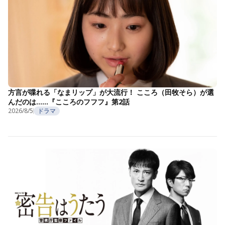
方言が喋れる「なまリップ」が大流行！ こころ（田牧そら）が選
んだのは……『こころのフフフ』第2話
2026/8/5
ドラマ