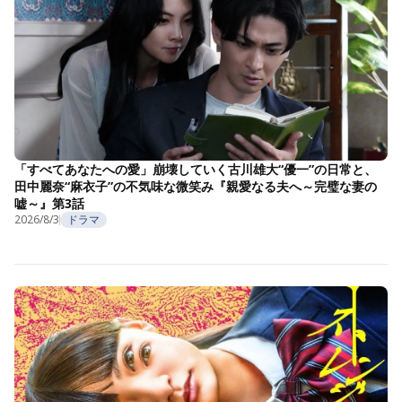
「すべてあなたへの愛」崩壊していく古川雄大“優一”の日常と、
田中麗奈“麻衣子”の不気味な微笑み『親愛なる夫へ～完璧な妻の
嘘～』第3話
2026/8/3
ドラマ