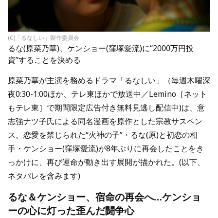
(C)「るなしい」製作委員会
るな(原菜乃華)、ケンショー(窪塚愛流)に“2000万円投
資”することを決める
原菜乃華が主演を務めるドラマ「るなしい」（毎週木曜深
夜0:30-1:00ほか、テレ東ほかで放送中／Lemino［ネット
もテレ東］で期間限定広告付き無料見逃し配信中)は、意
志強ナツ子氏による同名漫画を原作とした宗教サスペン
ス。恋愛を禁じられた“火神の子”・るな(原)と初恋の相
手・ケンショー(窪塚愛流)が8年ぶりに再会したことをき
っかけに、再び運命が動き出す展開が描かれた。(以下、
ネタバレを含みます)
るな＆ケンショー、宿命の再会へ…ケンショ
ーの心に灯った歪んだ闘争心