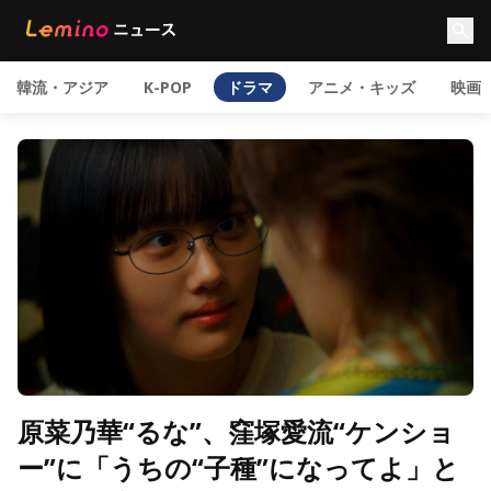
韓流・アジア
K-POP
ドラマ
アニメ・キッズ
映画
原菜乃華“るな”、窪塚愛流“ケンショ
ー”に「うちの“子種”になってよ」と