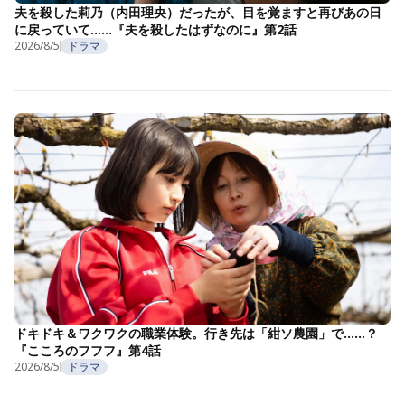
夫を殺した莉乃（内田理央）だったが、目を覚ますと再びあの日
に戻っていて……『夫を殺したはずなのに』第2話
2026/8/5
ドラマ
ドキドキ＆ワクワクの職業体験。行き先は「紺ソ農園」で……？
『こころのフフフ』第4話
2026/8/5
ドラマ