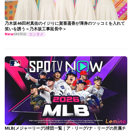
乃木坂46田村真佑のイジりに賀喜遥香が渾身のツッコミを入れて
笑いを誘う＜乃木坂工事延長中＞
6時間前
エンタメ
New
MLB(メジャーリーグ)球団一覧｜ア・リーグ/ナ・リーグの所属チ