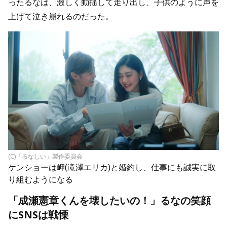
ったるなは、激しく動揺して走り出し、子供のように声を
上げて泣き崩れるのだった。
(C)「るなしい」製作委員会
ケンショーは岬(滝澤エリカ)と婚約し、仕事にも誠実に取
り組むようになる
「成瀬憲章くんを壊したいの！」るなの笑顔
にSNSは戦慄