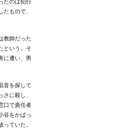
ったのは犯行
したもので、
は教師だった
たという。そ
害に遭い、男
凪音を探して
っさに殺し、
窓口で責任者
小谷をかばっ
放っていた。