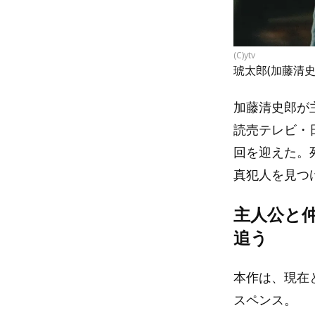
(C)ytv
琥太郎(加藤清史
加藤清史郎が主
読売テレビ・日
回を迎えた。
真犯人を見つ
主人公と
追う
本作は、現在
スペンス。