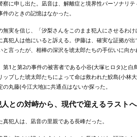
警察に申し出た。凪音は、解離症と境界性パーソナリテ
事件のときの記憶はなかった。
の無実を信じ、「汐梨さんをこのまま犯人にさせるわけ
に真犯人は他にいると訴える。伊藤は、確実な証拠が出
いと言ったが、相棒の深沢を琥太郎たちの手伝いに向か
第1と第2の事件の被害者である小谷(大塚ヒロタ)と白鳥
リップした琥太郎たちによって命は救われた鮫島(小林大
定の丸藤(今江大地)に共通点はないか探った。
犯人との対峙から、現代で迎えるラストへ
た真犯人は、凪音の里親である長峰だった。