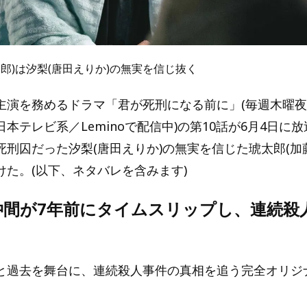
郎)は汐梨(唐田えりか)の無実を信じ抜く
演を務めるドラマ「君が死刑になる前に」(毎週木曜夜11:5
本テレビ系／Leminoで配信中)の第10話が6月4日に
死刑囚だった汐梨(唐田えりか)の無実を信じた琥太郎(加
けた。(以下、ネタバレを含みます)
仲間が7年前にタイムスリップし、連続殺
と過去を舞台に、連続殺人事件の真相を追う完全オリジ