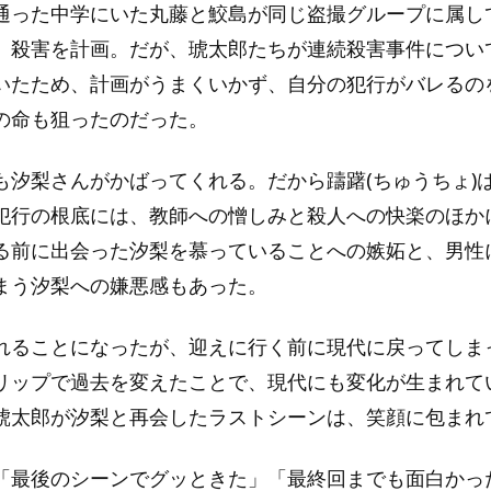
通った中学にいた丸藤と鮫島が同じ盗撮グループに属し
、殺害を計画。だが、琥太郎たちが連続殺害事件につい
いたため、計画がうまくいかず、自分の犯行がバレるの
の命も狙ったのだった。
も汐梨さんがかばってくれる。だから躊躇(ちゅうちょ)
犯行の根底には、教師への憎しみと殺人への快楽のほか
る前に出会った汐梨を慕っていることへの嫉妬と、男性
まう汐梨への嫌悪感もあった。
れることになったが、迎えに行く前に現代に戻ってしま
リップで過去を変えたことで、現代にも変化が生まれて
琥太郎が汐梨と再会したラストシーンは、笑顔に包まれ
「最後のシーンでグッときた」「最終回までも面白かっ