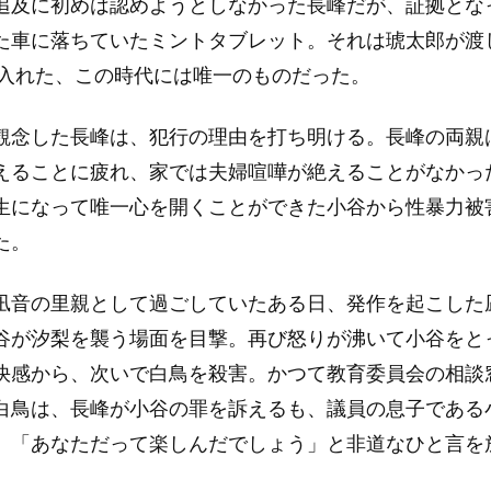
追及に初めは認めようとしなかった長峰だが、証拠とな
た車に落ちていたミントタブレット。それは琥太郎が渡
手に入れた、この時代には唯一のものだった。
観念した長峰は、犯行の理由を打ち明ける。長峰の両親
えることに疲れ、家では夫婦喧嘩が絶えることがなかっ
生になって唯一心を開くことができた小谷から性暴力被
た。
凪音の里親として過ごしていたある日、発作を起こした
谷が汐梨を襲う場面を目撃。再び怒りが沸いて小谷をと
快感から、次いで白鳥を殺害。かつて教育委員会の相談
白鳥は、長峰が小谷の罪を訴えるも、議員の息子である
、「あなただって楽しんだでしょう」と非道なひと言を