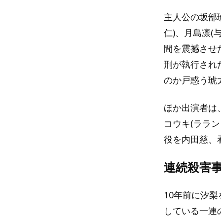
主人公の坂部
仁)、月島凛
間を震撼させ
刑が執行され
のか戸惑う琥
ほか出演者は
コウキ(ララ
役を内田慈、
連続殺害
10年前に汐
している一連