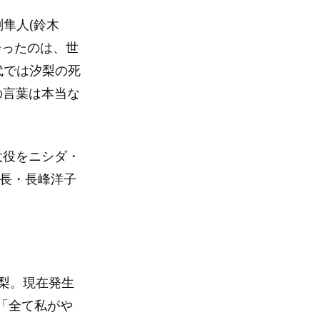
隼人(鈴木
会ったのは、世
代では汐梨の死
の言葉は本当な
太役をニシダ・
店長・長峰洋子
梨。現在発生
「全て私がや