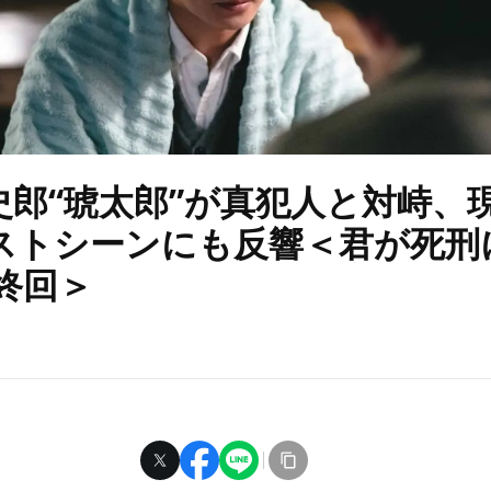
史郎“琥太郎”が真犯人と対峙、
ストシーンにも反響＜君が死刑
終回＞