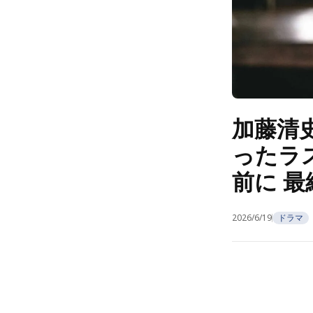
加藤清
ったラ
前に 最
2026/6/19
ドラマ