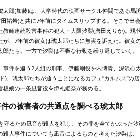
琥太郎(加藤)は、大学時代の映画サークル仲間である馬渕
(与田祐希)と共に7年前にタイムスリップする。そこで出
た教師連続殺害事件の犯人・大隈汐梨(唐田えりか)。現
たが、7年前の彼女は琥太郎たちに無実を訴えた。彼女
太郎たち。一方で汐梨は不審な行動を繰り返していく。
、事件を追う2人組の刑事、伊藤剛役を内博貴、深沢心
ンド)、琥太郎たちが通うことになるカフェ“カルムス”の
看板娘の一条凪音役を伊礼姫奈が務める。
事件の被害者の共通点を調べる琥太郎
梨を守るため凪音が殺人を犯し、その罪を全てかぶった汐
の殺人事件についても凪音によるものと考えた汐梨は、