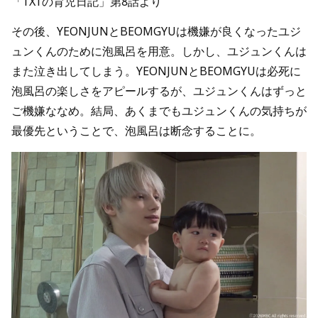
「TXTの育児日記」第8話より
その後、YEONJUNとBEOMGYUは機嫌が良くなったユジ
ュンくんのために泡風呂を用意。しかし、ユジュンくんは
また泣き出してしまう。YEONJUNとBEOMGYUは必死に
泡風呂の楽しさをアピールするが、ユジュンくんはずっと
ご機嫌ななめ。結局、あくまでもユジュンくんの気持ちが
最優先ということで、泡風呂は断念することに。