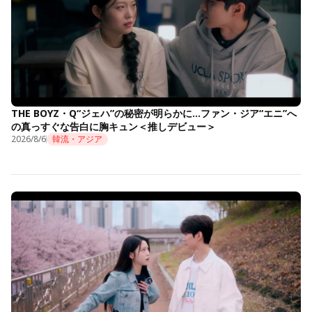
THE BOYZ・Q“ジェハ”の秘密が明らかに…ファン・ジア“エニ”へ
の真っすぐな告白に胸キュン＜推しデビュー＞
2026/8/6
韓流・アジア