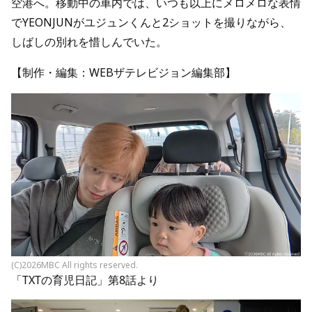
空港へ。移動中の車内では、いつも以上にメロメロな表情
でYEONJUNがユジュンくんと2ショットを撮りながら、
しばしの別れを惜しんでいた。
【制作・編集：WEBザテレビジョン編集部】
(C)2026MBC All rights reserved.
「TXTの育児日記」第8話より