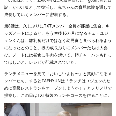
ーの伝説として、2000年代に人気を博した「godの育児日
記」がTXT版として復活し、赤ちゃんの育児体験を通して
成長していくメンバーに密着する。
第8話は、久しぶりにTXTメンバー全員が部屋に集合。キ
ッズノートによると、もう生後16カ月になるチェ・ユジ
ュンくんは、離乳食だけではなく幼児食も食べられるよう
になったとのこと。彼の成長ぶりにメンバーたちは大喜
び。ノートには昼食に牛肉を焼いて、卵チャーハンも作っ
てほしいと、レシピが記載されていた。
ランチメニューを見て「おいしいよね〜」と笑顔になるメ
ンバーたち。するとTAEHYUNは「ランチはユジュンのた
めに高級レストランをオープンしようか！」とノリノリで
提案し、この日はTXT特製のランチコースを作ることに。