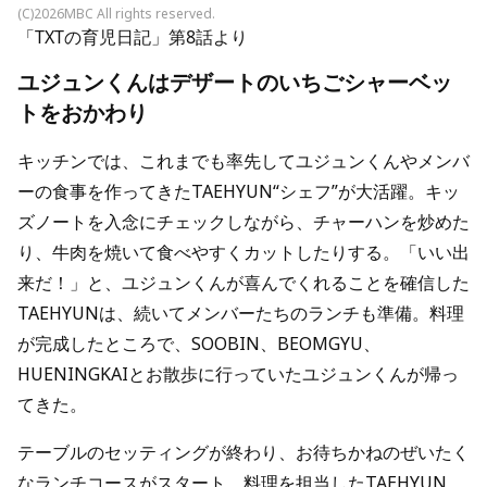
(C)2026MBC All rights reserved.
「TXTの育児日記」第8話より
ユジュンくんはデザートのいちごシャーベッ
トをおかわり
キッチンでは、これまでも率先してユジュンくんやメンバ
ーの食事を作ってきたTAEHYUN“シェフ”が大活躍。キッ
ズノートを入念にチェックしながら、チャーハンを炒めた
り、牛肉を焼いて食べやすくカットしたりする。「いい出
来だ！」と、ユジュンくんが喜んでくれることを確信した
TAEHYUNは、続いてメンバーたちのランチも準備。料理
が完成したところで、SOOBIN、BEOMGYU、
HUENINGKAIとお散歩に行っていたユジュンくんが帰っ
てきた。
テーブルのセッティングが終わり、お待ちかねのぜいたく
なランチコースがスタート。料理を担当したTAEHYUN