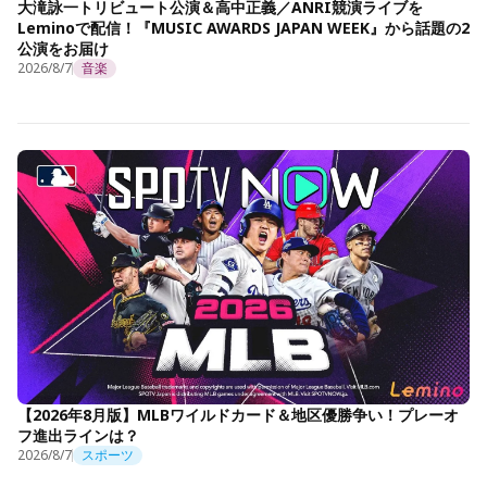
大滝詠一トリビュート公演＆高中正義／ANRI競演ライブを
Leminoで配信！『MUSIC AWARDS JAPAN WEEK』から話題の2
公演をお届け
2026/8/7
音楽
【2026年8月版】MLBワイルドカード＆地区優勝争い！プレーオ
フ進出ラインは？
2026/8/7
スポーツ