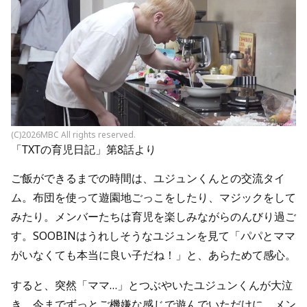
(C)2026MBC All rights reserved.
「TXTの育児日記」第8話より
ご飯ができるまでの時間は、ユジュンくんとの交流タイ
ム。布団を使って遊園地ごっこをしたり、マジックをして
みたり。メンバーたちは育児を楽しみながらのんびり過ご
す。SOOBINはうれしそうなユジュンを見て「パパとママ
がいなくても本当に良い子だね！」と、あらためて感心。
すると、突然「ママ…」とつぶやいたユジュンくんが大泣
き。今までずっとご機嫌な感じで遊んでいただけに、メン