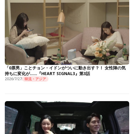
「0票男」ことチョン・イドンがついに動き出す？！ 女性陣の気
持ちに変化が……『HEART SIGNAL3』第3話
2026/7/27
韓流・アジア