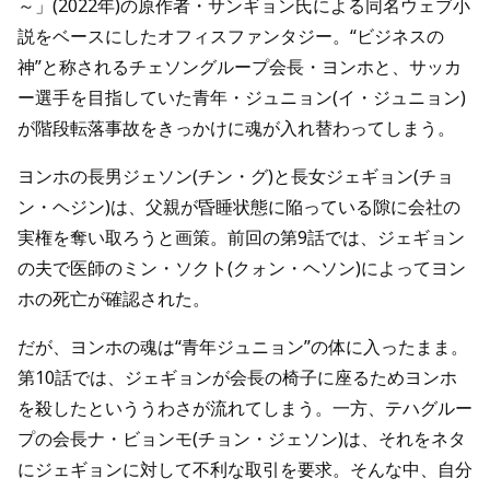
～」(2022年)の原作者・サンギョン氏による同名ウェブ小
説をベースにしたオフィスファンタジー。“ビジネスの
神”と称されるチェソングループ会長・ヨンホと、サッカ
ー選手を目指していた青年・ジュニョン(イ・ジュニョン)
が階段転落事故をきっかけに魂が入れ替わってしまう。
ヨンホの長男ジェソン(チン・グ)と長女ジェギョン(チョ
ン・ヘジン)は、父親が昏睡状態に陥っている隙に会社の
実権を奪い取ろうと画策。前回の第9話では、ジェギョン
の夫で医師のミン・ソクト(クォン・ヘソン)によってヨン
ホの死亡が確認された。
だが、ヨンホの魂は“青年ジュニョン”の体に入ったまま。
第10話では、ジェギョンが会長の椅子に座るためヨンホ
を殺したといううわさが流れてしまう。一方、テハグルー
プの会長ナ・ビョンモ(チョン・ジェソン)は、それをネタ
にジェギョンに対して不利な取引を要求。そんな中、自分