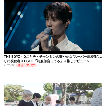
THE BOYZ・Qことチ・チャンミンの爽やかな“スーパー高校生”ぶ
りに視聴者メロメロ「制服似合ってる」＜推しデビュー＞
2026/8/5
韓流・アジア