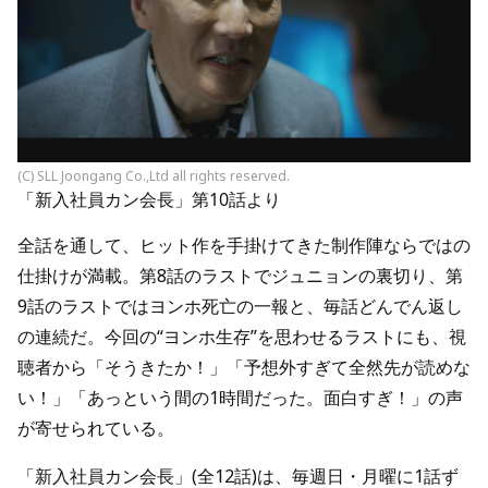
(C) SLL Joongang Co.,Ltd all rights reserved.
「新入社員カン会長」第10話より
全話を通して、ヒット作を手掛けてきた制作陣ならではの
仕掛けが満載。第8話のラストでジュニョンの裏切り、第
9話のラストではヨンホ死亡の一報と、毎話どんでん返し
の連続だ。今回の“ヨンホ生存”を思わせるラストにも、視
聴者から「そうきたか！」「予想外すぎて全然先が読めな
い！」「あっという間の1時間だった。面白すぎ！」の声
が寄せられている。
「新入社員カン会長」(全12話)は、毎週日・月曜に1話ず