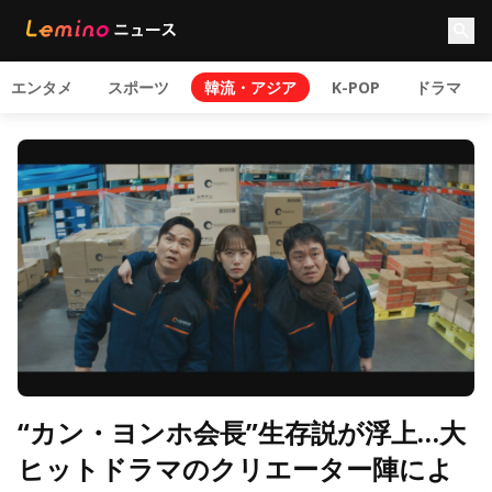
エンタメ
スポーツ
韓流・アジア
K-POP
ドラマ
“カン・ヨンホ会長”生存説が浮上…大
ヒットドラマのクリエーター陣によ