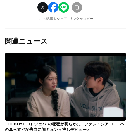
この記事をシェア
リンクをコピー
関連ニュース
THE BOYZ・Q“ジェハ”の秘密が明らかに…ファン・ジア“エニ”へ
の真っすぐな告白に胸キュン＜推しデビュー＞