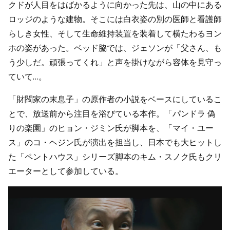
クドが人目をはばかるように向かった先は、山の中にある
ロッジのような建物。そこには白衣姿の別の医師と看護師
らしき女性、そして生命維持装置を装着して横たわるヨン
ホの姿があった。ベッド脇では、ジェソンが「父さん、も
う少しだ。頑張ってくれ」と声を掛けながら容体を見守っ
ていて…。
「財閥家の末息子」の原作者の小説をベースにしているこ
とで、放送前から注目を浴びている本作。「パンドラ 偽
りの楽園」のヒョン・ジミン氏が脚本を、「マイ・ユー
ス」のコ・ヘジン氏が演出を担当し、日本でも大ヒットし
た「ペントハウス」シリーズ脚本のキム・スノク氏もクリ
エーターとして参加している。