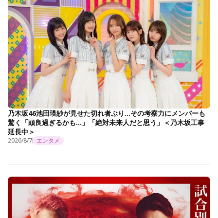
乃木坂46池田瑛紗が見せた切れ者ぶり…その考察力にメンバーも
驚く「頭良過ぎるかも…」「絶対未来人だと思う」＜乃木坂工事
延長中＞
2026/8/7
エンタメ