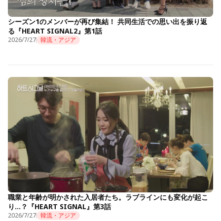
シーズン1のメンバーが再び集結！ 共同生活での思い出を振り返
る『HEART SIGNAL2』第1話
2026/7/27
韓流・アジア
職業と年齢が明かされた入居者たち。ラブラインにも変化が起こ
り…？『HEART SIGNAL』第3話
2026/7/27
韓流・アジア