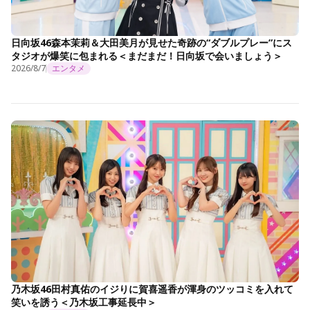
日向坂46森本茉莉＆大田美月が見せた奇跡の“ダブルプレー”にス
タジオが爆笑に包まれる＜まだまだ！日向坂で会いましょう＞
2026/8/7
エンタメ
乃木坂46田村真佑のイジりに賀喜遥香が渾身のツッコミを入れて
笑いを誘う＜乃木坂工事延長中＞