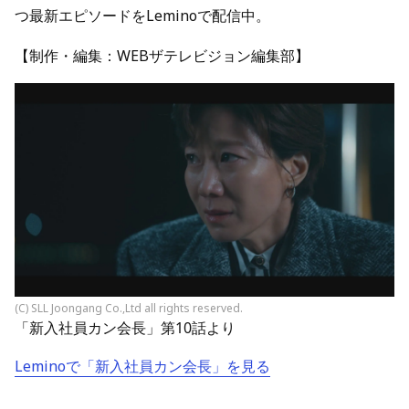
つ最新エピソードをLeminoで配信中。
【制作・編集：WEBザテレビジョン編集部】
(C) SLL Joongang Co.,Ltd all rights reserved.
「新入社員カン会長」第10話より
Leminoで「新入社員カン会長」を見る