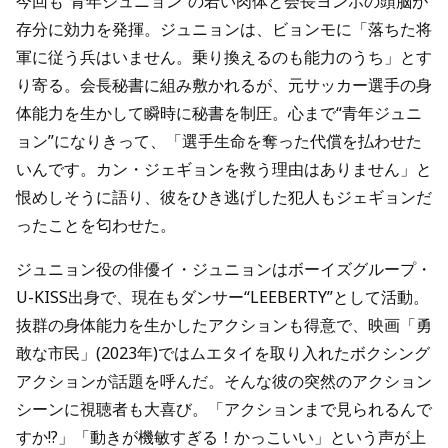
今回も“青年ジュニョン”の若い肉体と会長ヨンホの頭脳が
存分に効力を発揮。ジュニョンは、ビョンモに「落ちた将
軍に従う兵はいません。乗り換えるのも能力のうち」とす
り寄る。会長秘書に組み敷かれるが、元サッカー選手の身
体能力を生かして瞬時に秘書を制圧。心まで“青年ジュニ
ョン”になりきって、「選手生命を奪った代償を払わせた
いんです。カン・ジェギョンを救う理由はありません」と
恨めしそうに語り、彼をひき逃げした犯人もジェギョンだ
ったことを匂わせた。
ジュニョン役の俳優イ・ジュニョンはボーイズグループ・
U-KISS出身で、現在もダンサー“LEEBERTY”として活動。
抜群の身体能力を生かしたアクションも得意で、映画「勇
敢な市民」(2023年)ではムエタイを取り入れたボクシング
アクションが話題を呼んだ。そんな彼の突然のアクション
シーンに視聴者も大喜び。「アクションまで見られるんで
すか!?」「動きが機敏すぎる！かっこいい」という声が上