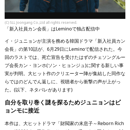
(C) SLL Joongang Co.,Ltd all rights reserved.
「新入社員カン会長」はLeminoで独占配信中
イ・ジュニョンが主演を務める韓国ドラマ「新入社員カン
会長」の第10話が、6月29日にLeminoで配信された。今
回のラストでは、死亡宣告を受けたはずのチェソングルー
プ会長カン・ヨンホ(ソン・ヒョンジュ)に関する新しい事
実が判明。大ヒット作のクリエーター陣が集結した同作な
らではのどんでん返しに、視聴者から衝撃の声が上がっ
た。(以下、ネタバレがあります)
自分を取り巻く謎を探るためジュニョンはビ
ョンモに接近
本作は、大ヒットドラマ「財閥家の末息子～Reborn Rich