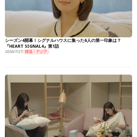
シーズン4開幕！シグナルハウスに集った6人の第一印象は？
『HEART SIGNAL4』第1話
2026/7/27
韓流・アジア