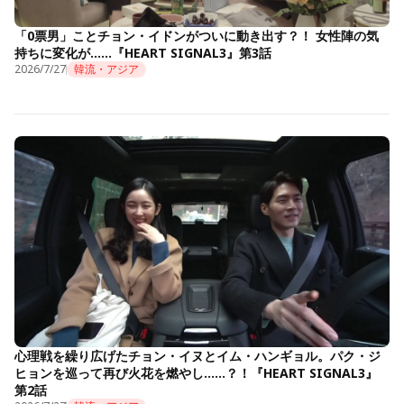
「0票男」ことチョン・イドンがついに動き出す？！ 女性陣の気
持ちに変化が……『HEART SIGNAL3』第3話
2026/7/27
韓流・アジア
心理戦を繰り広げたチョン・イヌとイム・ハンギョル。パク・ジ
ヒョンを巡って再び火花を燃やし……？！『HEART SIGNAL3』
第2話