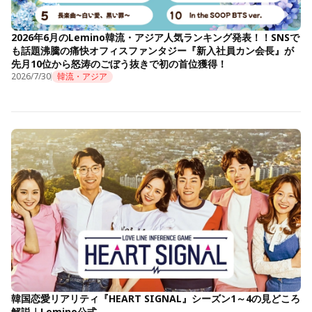
2026年6月のLemino韓流・アジア人気ランキング発表！！SNSで
も話題沸騰の痛快オフィスファンタジー『新入社員カン会長』が
先月10位から怒涛のごぼう抜きで初の首位獲得！
2026/7/30
韓流・アジア
韓国恋愛リアリティ『HEART SIGNAL』シーズン1～4の見どころ
解説｜Lemino公式