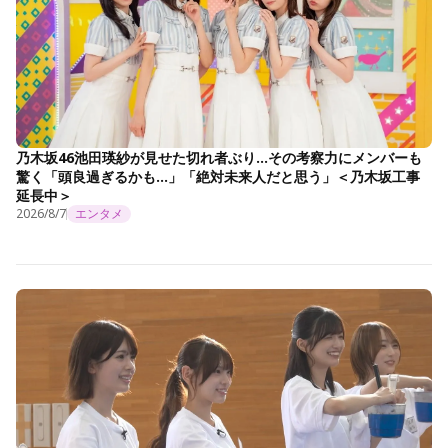
乃木坂46池田瑛紗が見せた切れ者ぶり…その考察力にメンバーも
驚く「頭良過ぎるかも…」「絶対未来人だと思う」＜乃木坂工事
延長中＞
2026/8/7
エンタメ