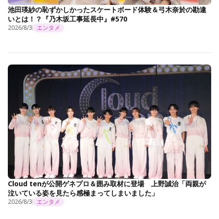
池田瑛紗の恥ずかしかったスケートボード体験＆弓木奈於の勘違
いとは！？『乃木坂工事延長中』#570
2026/8/3
エンタメ
Cloud tenが公開ゲネプロ＆囲み取材に登場 上野誠治「両親が
泣いている姿を見たら感極まってしまいました」
2026/8/3
エンタメ