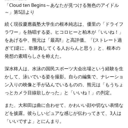
「Cloud ten Begins～あなたが見つける無色のアイドル
～」第5話より
続く現役慶應義塾大学生の根本純志は、優里の「ドライフ
ラワー」を熱唱する姿。ヒコロヒーと柏木が「いいね！」
をあげる中、熊元は「最高!!」と高評価。「(ストレート過
ぎて)逆に、歌勝負してくる人おらんと思う」と、根本の
発想の素晴らしさを称えた。
深水柊人は、水泳の国民スポーツ大会出場という経験を生
かして、泳いでいる姿を撮影。自らの編集で、ナレーショ
ン入りの映像と手が込んでいるものの、熊元は「もうちょ
っとカメラ目線欲しかった」と「いいね！」の判定。
また、大和田は曲に合わせて、かわいい顔や切ない表情な
どを披露。彼らしいピュアな感じが伝わってきて、3人は
「いいですよ」とにんまり。