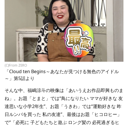
(C)From ZERO
「Cloud ten Begins～あなたが見つける無色のアイドル
～」第5話より
そんな中、福嶋涼斗の映像は「あいうえお作品即興ものま
ね」。お題「とまと」では“鳥になりたい ママが好きな 友
達思いな小学2年生”、お題「うきわ」では“運動好きな 昨
日ルンバを買った 私の友達”、最後はお題「ヒコロヒー」
で“「必死に 子どもたちと遊ぶ ロング髪の 必死過ぎるヒ