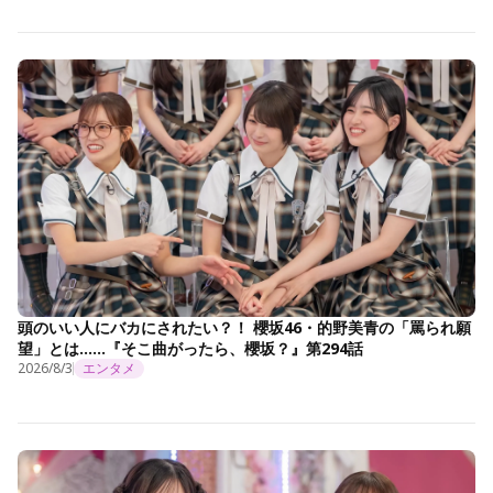
頭のいい人にバカにされたい？！ 櫻坂46・的野美青の「罵られ願
望」とは……『そこ曲がったら、櫻坂？』第294話
2026/8/3
エンタメ