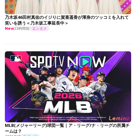
乃木坂46田村真佑のイジりに賀喜遥香が渾身のツッコミを入れて
笑いを誘う＜乃木坂工事延長中＞
23時間前
エンタメ
New
MLB(メジャーリーグ)球団一覧｜ア・リーグ/ナ・リーグの所属チ
ームは？