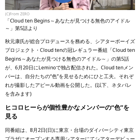
(C)From ZERO
「Cloud ten Begins～あなたが見つける無色のアイドル
～」第5話より
秋元康氏が総合プロデュースを務める、シアターボーイズ
プロジェクト・Cloud tenの冠レギュラー番組「Cloud ten
Begins～あなたが見つける無色のアイドル～」の第5話
が、6月20日にLeminoで独占配信された。Cloud tenメン
バーは、自分たちの“色”を見せるためにひと工夫。それぞ
れが撮影したアピール動画を公開した。(以下、ネタバレ
を含みます)
ヒコロヒーらが個性豊かなメンバーの“色”を
見る
同番組は、8月2日(日)に東京・台場のダイバーシティ東京
プラザにオープンする専用シアターにてシアターデビュー