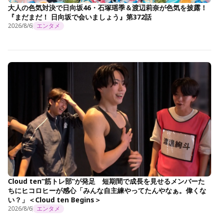
大人の色気対決で日向坂46・石塚瑶季＆渡辺莉奈が色気を披露！
『まだまだ！ 日向坂で会いましょう』第372話
2026/8/6
エンタメ
Cloud ten“筋トレ部”が発足 短期間で成長を見せるメンバーた
ちにヒコロヒーが感心「みんな自主練やってたんやなぁ。偉くな
い？」＜Cloud ten Begins＞
2026/8/6
エンタメ