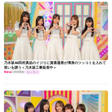
乃木坂46田村真佑のイジりに賀喜遥香が渾身のツッコミを入れて
笑いを誘う＜乃木坂工事延長中＞
23時間前
エンタメ
New