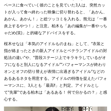
ペースに食べていく彼のことを見ていた3人は、突然カッ
トが入って食べ終わった映像に切り替わると、「あかん、
あかん、あかん！」と総ツッコミを入れる。熊元は「一番
炎上するやつ！」と注意。柏木も「あの編集が一番やっち
ゃだめ(笑)」と的確なアドバイスをする。
桜木せなは「本気のアイドルものまね」として、“衣装と
指が絡まったときの新人アイドルとベテランアイドルの対
処法の違い”や、“普段ステージ上でキラキラしているがオ
フになると別人になるアイドル”“パフォーマンスが終わり
オンとオフの切り替えが表情に出過ぎるアイドル”などの
あるあるネタを用意する。アイドルの特徴を捉えたパフォ
ーマンスに、3人とも「最高!!」と判定。アイドルとし
て“先輩”である柏木は「あるある！ 何で分かるの？」と感
心する。