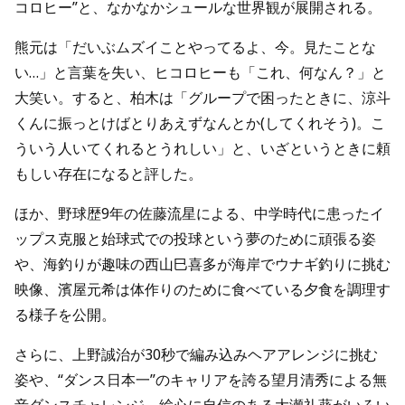
コロヒー”と、なかなかシュールな世界観が展開される。
熊元は「だいぶムズイことやってるよ、今。見たことな
い…」と言葉を失い、ヒコロヒーも「これ、何なん？」と
大笑い。すると、柏木は「グループで困ったときに、涼斗
くんに振っとけばとりあえずなんとか(してくれそう)。こ
ういう人いてくれるとうれしい」と、いざというときに頼
もしい存在になると評した。
ほか、野球歴9年の佐藤流星による、中学時代に患ったイ
ップス克服と始球式での投球という夢のために頑張る姿
や、海釣りが趣味の西山巳喜多が海岸でウナギ釣りに挑む
映像、濱屋元希は体作りのために食べている夕食を調理す
る様子を公開。
さらに、上野誠治が30秒で編み込みヘアアレンジに挑む
姿や、“ダンス日本一”のキャリアを誇る望月清秀による無