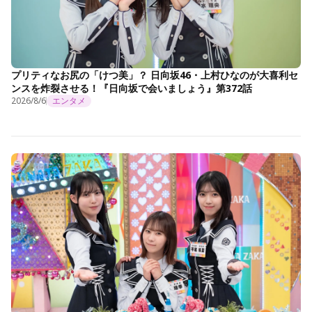
プリティなお尻の「けつ美」？ 日向坂46・上村ひなのが大喜利セ
ンスを炸裂させる！『日向坂で会いましょう』第372話
2026/8/6
エンタメ