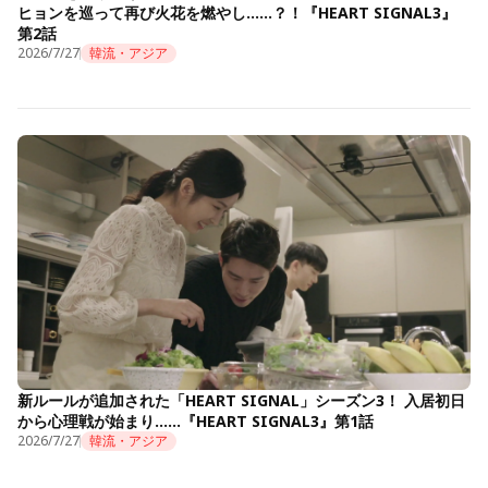
ヒョンを巡って再び火花を燃やし……？！『HEART SIGNAL3』
第2話
2026/7/27
韓流・アジア
新ルールが追加された「HEART SIGNAL」シーズン3！ 入居初日
から心理戦が始まり……『HEART SIGNAL3』第1話
2026/7/27
韓流・アジア