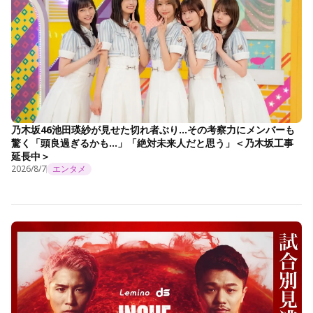
乃木坂46池田瑛紗が見せた切れ者ぶり…その考察力にメンバーも
驚く「頭良過ぎるかも…」「絶対未来人だと思う」＜乃木坂工事
延長中＞
2026/8/7
エンタメ