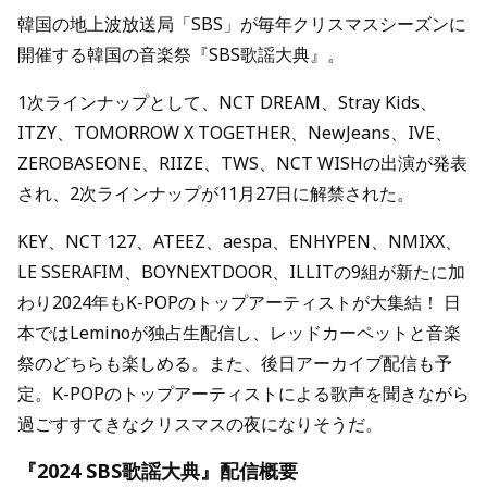
韓国の地上波放送局「SBS」が毎年クリスマスシーズンに
開催する韓国の音楽祭『SBS歌謡大典』。
1次ラインナップとして、NCT DREAM、Stray Kids、
ITZY、TOMORROW X TOGETHER、NewJeans、IVE、
ZEROBASEONE、RIIZE、TWS、NCT WISHの出演が発表
され、2次ラインナップが11月27日に解禁された。
KEY、NCT 127、ATEEZ、aespa、ENHYPEN、NMIXX、
LE SSERAFIM、BOYNEXTDOOR、ILLITの9組が新たに加
わり2024年もK-POPのトップアーティストが大集結！ 日
本ではLeminoが独占生配信し、レッドカーペットと音楽
祭のどちらも楽しめる。また、後日アーカイブ配信も予
定。K-POPのトップアーティストによる歌声を聞きながら
過ごすすてきなクリスマスの夜になりそうだ。
『2024 SBS歌謡大典』配信概要