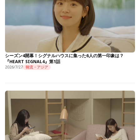
シーズン4開幕！シグナルハウスに集った6人の第一印象は？
『HEART SIGNAL4』第1話
2026/7/27
韓流・アジア