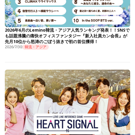
2026年6月のLemino韓流・アジア人気ランキング発表！！SNSで
も話題沸騰の痛快オフィスファンタジー『新入社員カン会長』が
先月10位から怒涛のごぼう抜きで初の首位獲得！
2026/7/30
韓流・アジア