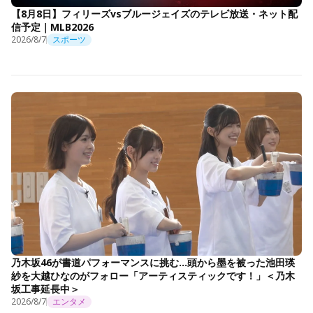
【8月8日】フィリーズvsブルージェイズのテレビ放送・ネット配
信予定｜MLB2026
2026/8/7
スポーツ
乃木坂46が書道パフォーマンスに挑む…頭から墨を被った池田瑛
紗を大越ひなのがフォロー「アーティスティックです！」＜乃木
坂工事延長中＞
2026/8/7
エンタメ