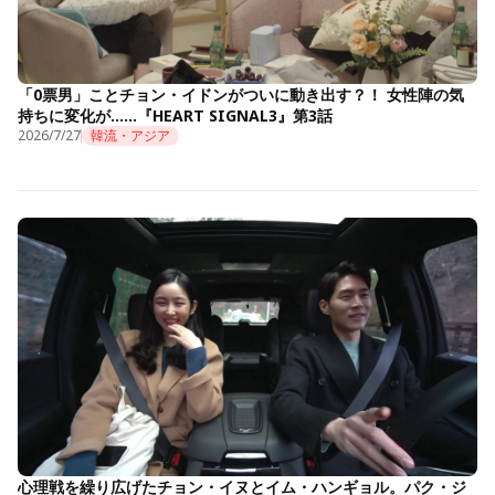
「0票男」ことチョン・イドンがついに動き出す？！ 女性陣の気
持ちに変化が……『HEART SIGNAL3』第3話
2026/7/27
韓流・アジア
心理戦を繰り広げたチョン・イヌとイム・ハンギョル。パク・ジ