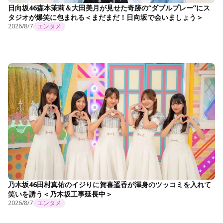
日向坂46森本茉莉＆大田美月が見せた奇跡の“ダブルプレー”にス
タジオが爆笑に包まれる＜まだまだ！日向坂で会いましょう＞
2026/8/7
エンタメ
乃木坂46田村真佑のイジりに賀喜遥香が渾身のツッコミを入れて
笑いを誘う＜乃木坂工事延長中＞
2026/8/7
エンタメ