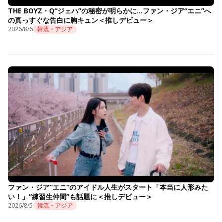
THE BOYZ・Q“ジェハ”の秘密が明らかに…ファン・ジア“エニ”へ
の真っすぐな告白に胸キュン＜推しデビュー＞
2026/8/6
韓流・アジア
ファン・ジア“エニ”のアイドル人生がスタート「本当に人形みた
い！」“練習生仲間”も話題に＜推しデビュー＞
2026/8/5
韓流・アジア