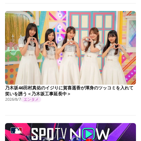
乃木坂46田村真佑のイジりに賀喜遥香が渾身のツッコミを入れて
笑いを誘う＜乃木坂工事延長中＞
2026/8/7
エンタメ