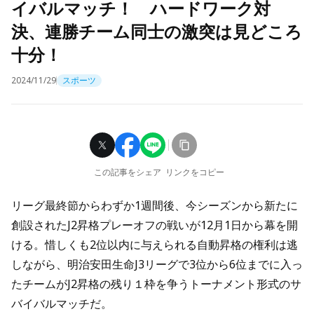
イバルマッチ！ ハードワーク対
決、連勝チーム同士の激突は見どころ
十分！
2024/11/29
スポーツ
この記事をシェア
リンクをコピー
リーグ最終節からわずか1週間後、今シーズンから新たに
創設されたJ2昇格プレーオフの戦いが12月1日から幕を開
ける。惜しくも2位以内に与えられる自動昇格の権利は逃
しながら、明治安田生命J3リーグで3位から6位までに入っ
たチームがJ2昇格の残り１枠を争うトーナメント形式のサ
バイバルマッチだ。