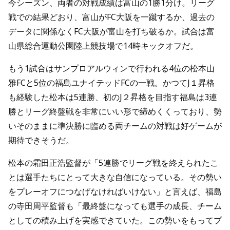
今シーズン、両者の対戦成績は富山の1勝1分け。リーグ
戦での結果どおり、富山がFC大阪を一蹴するか、過去の
データに関係なくFC大阪が富山を打ち破るか。試合は富
山県総合運動公園陸上競技場で14時キックオフだ。
もう1試合はサンプロアルウィンで行われる4位の松本山
雅FCと5位の福島ユナイテッドFCの一戦。かつてJ１昇格
も経験した松本は5連勝、初のJ２昇格を目指す福島は3連
勝とリーグ終盤戦を非常にいい形で締めくくっており、勢
いそのままに準決勝に臨める両チームの対戦は好ゲームが
期待できそうだ。
松本の霜田正浩監督が「5連勝でリーグ戦を終えられたこ
とは選手たちにとって大きな自信になっている。その勢い
をプレーオフにつなげなければいけない」と言えば、福島
の寺田周平監督も「最終盤になっても選手の成長、チーム
としての積み上げを実感できていた。この勢いをもってプ