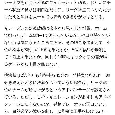
レーオフを迎えられるので良かった」と語る。お互いにチ
ーム状態の良さは明白なだけに、リーグ終盤でつかんだ手
ごたえと流れを大一番でも表現できるかがカギとなる。
今シーズンの対戦成績は松本から見て1分け1敗。ホーム
で戦ったゲームは1─1で終わっているが、やはり勝ててい
ない点は気になるところである。その結果を踏まえて、4
位の松本が3度目の正直を果たすか、5位の福島が勝利し
て下剋上を果たすか。同じく14時にキックオフの笛が鳴
るゲームからも目が離せない。
準決勝は2試合とも前後半各45分の一発勝負で行われ、90
分を終えたときに決着がついていない場合は、リーグ戦上
位のチームが勝ち上がるというアドバンテージが設定され
ている。ただし、このレギュレーションが必ずしもアドバ
ンテージにならないのが、昇格プレーオフの面白いとこ
ろ。白熱必至の戦いを制し、J2昇格に王手を掛ける2チー