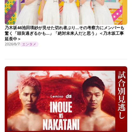
乃木坂46池田瑛紗が見せた切れ者ぶり…その考察力にメンバーも
驚く「頭良過ぎるかも…」「絶対未来人だと思う」＜乃木坂工事
延長中＞
2026/8/7
エンタメ