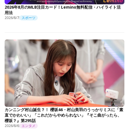
2026年8月のMLB注目カード！Lemino無料配信・ハイライト活
用法
2026/8/7
スポーツ
カンニング村山誕生？！ 櫻坂46・村山美羽のうっかりミスに「素
直でかわいい」「これだからやめられない」『そこ曲がったら、
櫻坂？』第295話
2026/8/6
エンタメ