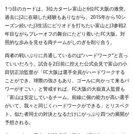
1つ目のカードは、3位カターレ富山と6位FC大阪の激突。
過去にJ2に在籍した経験もありながら、2015年から10シ
ーズン続いたJ3生活にピリオドを打ちたい富山とJ3参戦2
年目ながらプレーオフの舞台にたどり着いたFC大阪。対
照的な歩みを見せる両チームがしのぎを削り合う。
両者の戦いぶりに共通しているのは“ハードワーク”と言っ
ていいだろう。試合を2日前に控えた公式会見で富山の小
田切正治監督が「FC大阪は選手全員がハードワークする
ことができ、球際の強さもあり、ゴールに向かって来るパ
ワーがすごい」と警戒すれば、FC大阪の大嶽直人監督も
「富山は安定しているチーム。前線に個の能力が高い選手
がいて、我々と同じくハードワークができる」とリスペク
ト。似た者同士の対決となるだけにがっぷり四つの展開が
予想される。