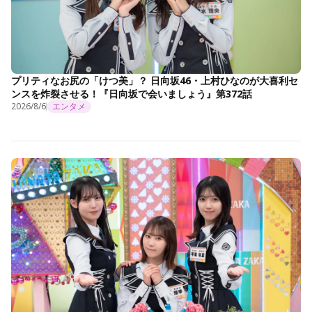
プリティなお尻の「けつ美」？ 日向坂46・上村ひなのが大喜利セ
ンスを炸裂させる！『日向坂で会いましょう』第372話
2026/8/6
エンタメ