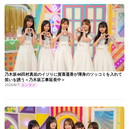
乃木坂46田村真佑のイジりに賀喜遥香が渾身のツッコミを入れて
笑いを誘う＜乃木坂工事延長中＞
2026/8/7
エンタメ