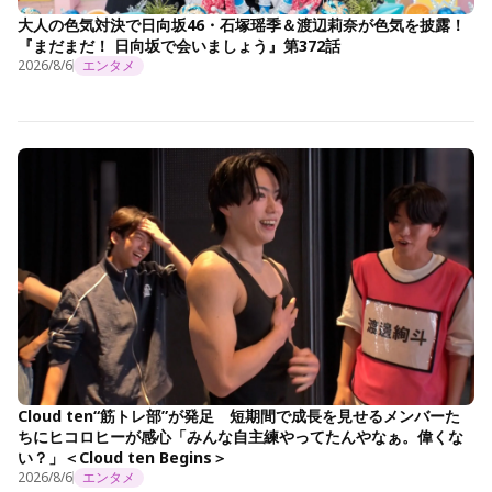
大人の色気対決で日向坂46・石塚瑶季＆渡辺莉奈が色気を披露！
『まだまだ！ 日向坂で会いましょう』第372話
2026/8/6
エンタメ
Cloud ten“筋トレ部”が発足 短期間で成長を見せるメンバーた
ちにヒコロヒーが感心「みんな自主練やってたんやなぁ。偉くな
い？」＜Cloud ten Begins＞
2026/8/6
エンタメ