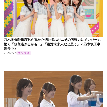
乃木坂46池田瑛紗が見せた切れ者ぶり…その考察力にメンバーも
驚く「頭良過ぎるかも…」「絶対未来人だと思う」＜乃木坂工事
延長中＞
2026/8/7
エンタメ