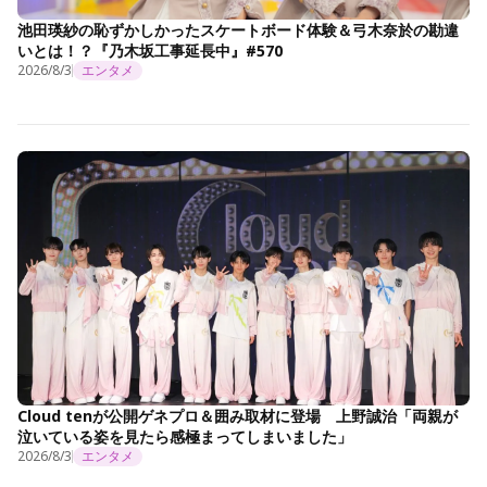
池田瑛紗の恥ずかしかったスケートボード体験＆弓木奈於の勘違
いとは！？『乃木坂工事延長中』#570
2026/8/3
エンタメ
Cloud tenが公開ゲネプロ＆囲み取材に登場 上野誠治「両親が
泣いている姿を見たら感極まってしまいました」
2026/8/3
エンタメ