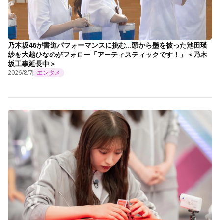
乃木坂46が書道パフォーマンスに挑む…頭から墨を被った池田瑛
紗を大越ひなのがフォロー「アーティスティックです！」＜乃木
坂工事延長中＞
2026/8/7
エンタメ