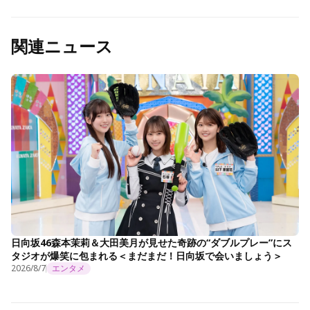
関連ニュース
日向坂46森本茉莉＆大田美月が見せた奇跡の“ダブルプレー”にス
タジオが爆笑に包まれる＜まだまだ！日向坂で会いましょう＞
2026/8/7
エンタメ