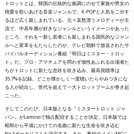
トロットとは、韓国の伝統的な曲調にのせて家族や男女の
情愛を歌いあげる音楽ジャンルで、K-POPと人気を二分す
るほど広く親しまれている。元々哀愁漂うメロディーが主
流で、中高年層が好きなジャンルというイメージがあった
ところ、それを一新し若者にも親しまれる国民的なジャン
ルへと変革をもたらしたのが、テレビ朝鮮で放送されたサ
バイバルオーディション番組『明日はミスター・トロッ
ト』だ。プロ・アマチュアを問わず個性あふれる出場者た
ちがトロットに新たな息吹を吹き込み、最高視聴率は
35.7%を記録。どこか懐かしく一度聴いたらやみつきにな
る人が続出し、世代を超えて一大トロットブームが巻き起
こった。
そしてこのたび、日本版となる『ミスタートロット ジャ
パン』がLeminoで独占配信することが決定。日本版では
昭和から平成にかけての名曲に新たな生命を吹き込む
No.1ボーカリストを決定する。また、番組のメインMCに