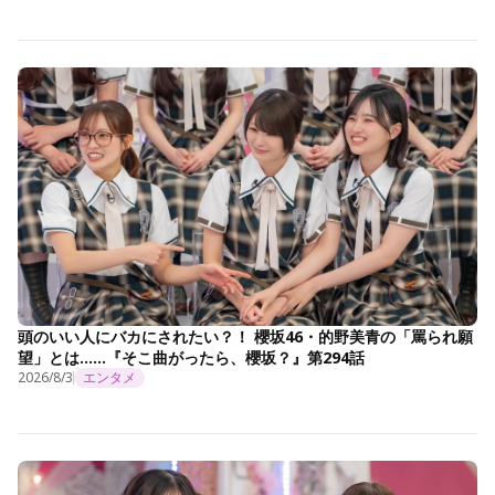
頭のいい人にバカにされたい？！ 櫻坂46・的野美青の「罵られ願
望」とは……『そこ曲がったら、櫻坂？』第294話
2026/8/3
エンタメ