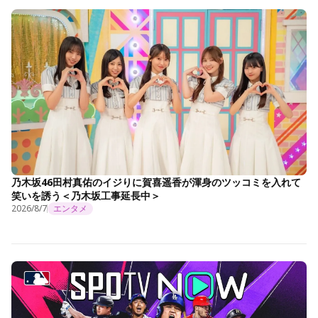
乃木坂46田村真佑のイジりに賀喜遥香が渾身のツッコミを入れて
笑いを誘う＜乃木坂工事延長中＞
2026/8/7
エンタメ