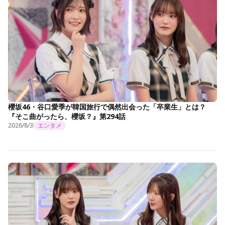
櫻坂46・谷口愛季が韓国旅行で偶然出会った「卒業生」とは？
『そこ曲がったら、櫻坂？』第294話
2026/8/3
エンタメ