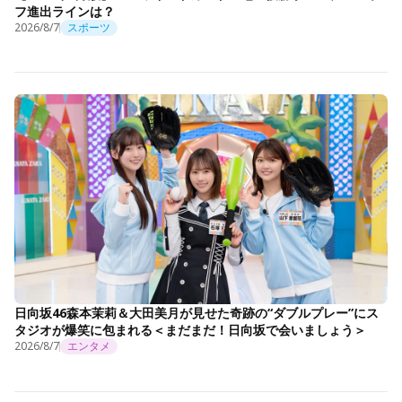
フ進出ラインは？
2026/8/7
スポーツ
日向坂46森本茉莉＆大田美月が見せた奇跡の“ダブルプレー”にス
タジオが爆笑に包まれる＜まだまだ！日向坂で会いましょう＞
2026/8/7
エンタメ