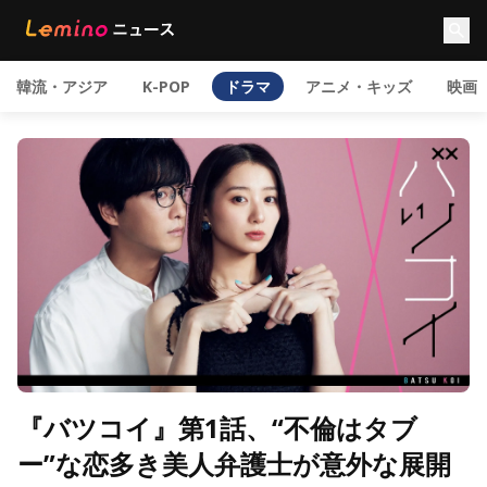
韓流・アジア
K-POP
ドラマ
アニメ・キッズ
映画
『バツコイ』第1話、“不倫はタブ
ー”な恋多き美人弁護士が意外な展開