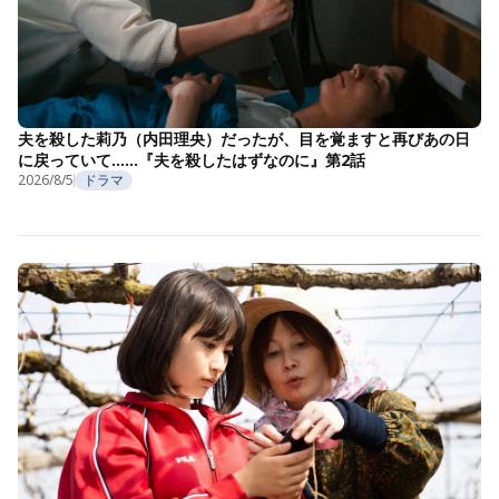
夫を殺した莉乃（内田理央）だったが、目を覚ますと再びあの日
に戻っていて……『夫を殺したはずなのに』第2話
2026/8/5
ドラマ