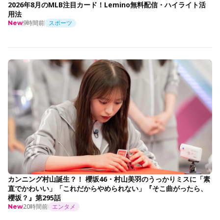
2026年8月のMLB注目カード！Lemino無料配信・ハイライト活
用法
9時間前
スポーツ
New
カンニング村山誕生？！ 櫻坂46・村山美羽のうっかりミスに「素
直でかわいい」「これだからやめられない」『そこ曲がったら、
櫻坂？』第295話
20時間前
エンタメ
New