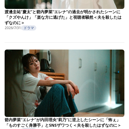
渡邊圭祐“慶太”と箭内夢菜“エレナ”の過去が明かされたシーンに
「クズやんけ」「楽な方に逃げた」と視聴者騒然＜夫を殺したは
ずなのに＞
2026/7/31
ドラマ
箭内夢菜“エレナ”が内田理央“莉乃”に逆上したシーンに「怖ぇ」
「ものすごく身勝手」とSNSザワつく＜夫を殺したはずなのに＞