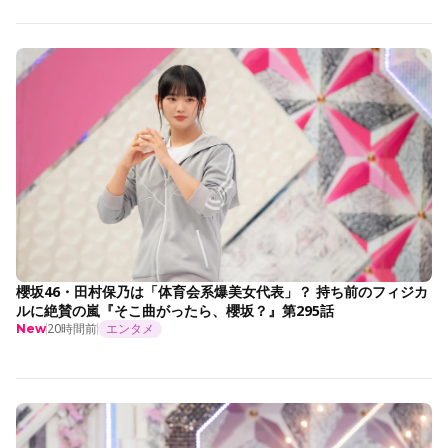
櫻坂46・田村保乃は「体育会系爆美女代表」？ 持ち前のフィジカ
ルに絶賛の嵐『そこ曲がったら、櫻坂？』第295話
20時間前
エンタメ
New