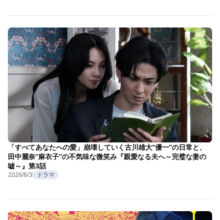
「すべてあなたへの愛」崩壊していく古川雄大“優一”の日常と、
田中麗奈“麻衣子”の不気味な微笑み『親愛なる夫へ～完璧な妻の
嘘～』第3話
2026/8/3
ドラマ