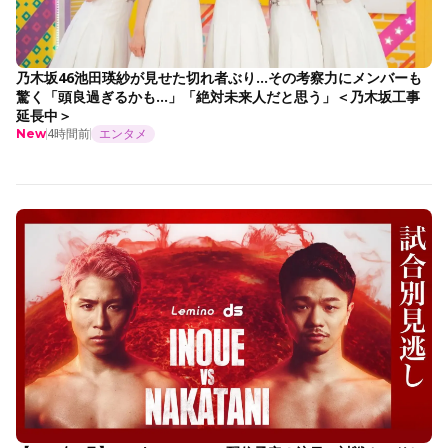
乃木坂46池田瑛紗が見せた切れ者ぶり…その考察力にメンバーも
驚く「頭良過ぎるかも…」「絶対未来人だと思う」＜乃木坂工事
延長中＞
4時間前
エンタメ
New