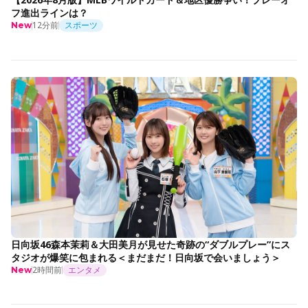
フ進出ラインは？
12分前
スポーツ
New
日向坂46森本茉莉＆大田美月が見せた奇跡の“ダブルプレー”にス
タジオが爆笑に包まれる＜まだまだ！日向坂で会いましょう＞
2時間前
エンタメ
New