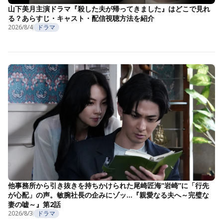
山下美月主演ドラマ『殺した夫が帰ってきました』はどこで見れ
る？あらすじ・キャスト・配信視聴方法を紹介
2026/8/4
ドラマ
他事務所から引き抜きを持ちかけられた尾崎匠海“岩崎”に「行先
が心配」の声。敏腕社長の企みにゾッ…『親愛なる夫へ～完璧な
妻の嘘～』第2話
2026/8/3
ドラマ