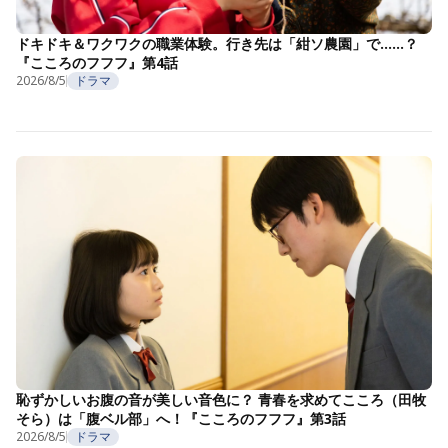
ドキドキ＆ワクワクの職業体験。行き先は「紺ソ農園」で……？
『こころのフフフ』第4話
2026/8/5
ドラマ
恥ずかしいお腹の音が美しい音色に？ 青春を求めてこころ（田牧
そら）は「腹ベル部」へ！『こころのフフフ』第3話
2026/8/5
ドラマ