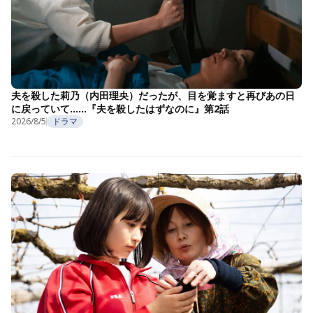
夫を殺した莉乃（内田理央）だったが、目を覚ますと再びあの日
に戻っていて……『夫を殺したはずなのに』第2話
2026/8/5
ドラマ