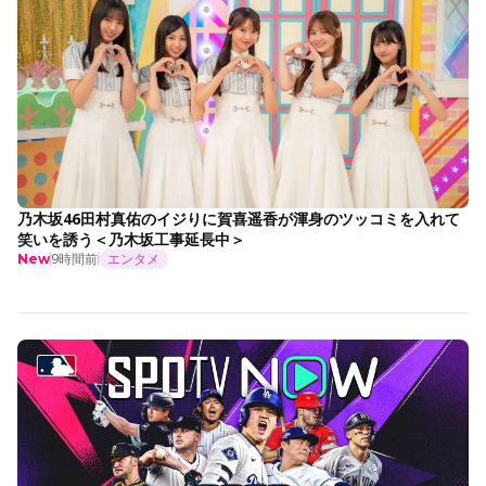
乃木坂46田村真佑のイジりに賀喜遥香が渾身のツッコミを入れて
笑いを誘う＜乃木坂工事延長中＞
9時間前
エンタメ
New