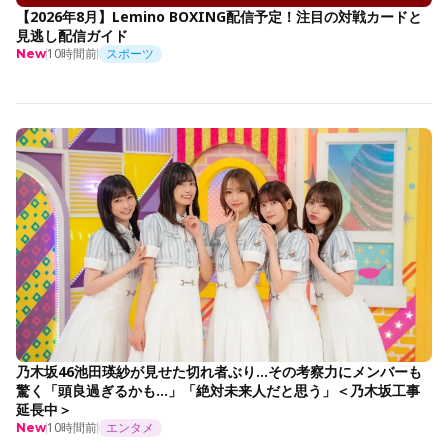
【2026年8月】Lemino BOXING配信予定！注目の対戦カードと
見逃し配信ガイド
10時間前
スポーツ
New
乃木坂46池田瑛紗が見せた切れ者ぶり…その考察力にメンバーも
驚く「頭良過ぎるかも…」「絶対未来人だと思う」＜乃木坂工事
延長中＞
10時間前
エンタメ
New