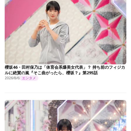
櫻坂46・田村保乃は「体育会系爆美女代表」？ 持ち前のフィジカ
ルに絶賛の嵐『そこ曲がったら、櫻坂？』第295話
2026/8/6
エンタメ