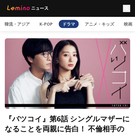
韓流・アジア
K-POP
ドラマ
アニメ・キッズ
映画
『バツコイ』第6話 シングルマザーに
なることを両親に告白！ 不倫相手の