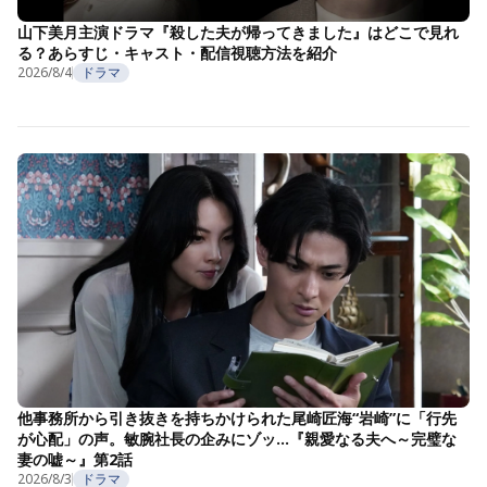
山下美月主演ドラマ『殺した夫が帰ってきました』はどこで見れ
る？あらすじ・キャスト・配信視聴方法を紹介
2026/8/4
ドラマ
他事務所から引き抜きを持ちかけられた尾崎匠海“岩崎”に「行先
が心配」の声。敏腕社長の企みにゾッ…『親愛なる夫へ～完璧な
妻の嘘～』第2話
2026/8/3
ドラマ