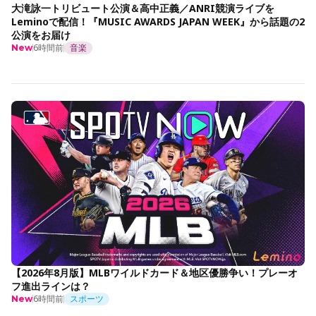
大滝詠一トリビュート公演＆高中正義／ANRI競演ライブを
Leminoで配信！『MUSIC AWARDS JAPAN WEEK』から話題の2
公演をお届け
6時間前
音楽
New
【2026年8月版】MLBワイルドカード＆地区優勝争い！プレーオ
フ進出ラインは？
6時間前
スポーツ
New