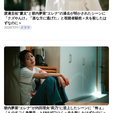
渡邊圭祐“慶太”と箭内夢菜“エレナ”の過去が明かされたシーンに
「クズやんけ」「楽な方に逃げた」と視聴者騒然＜夫を殺したは
ずなのに＞
2026/7/31
ドラマ
箭内夢菜“エレナ”が内田理央“莉乃”に逆上したシーンに「怖ぇ」
「ものすごく身勝手」とSNSザワつく＜夫を殺したはずなのに＞