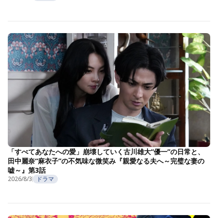
「すべてあなたへの愛」崩壊していく古川雄大“優一”の日常と、
田中麗奈“麻衣子”の不気味な微笑み『親愛なる夫へ～完璧な妻の
嘘～』第3話
2026/8/3
ドラマ