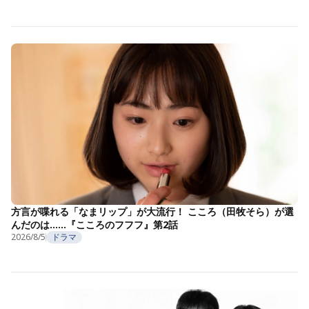
方言が喋れる「なまリップ」が大流行！ こころ（田牧そら）が選
んだのは……『こころのフフフ』第2話
2026/8/5
ドラマ