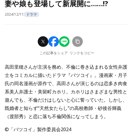
妻や娘も登場して新展開に……!?
2024/12/11
ドラマ
この記事をシェア
リンクをコピー
高田里穂さんが主演を務め、不倫に巻き込まれる女性弁護
士をコミカルに描いたドラマ『バツコイ』。漫画家・月子
氏の同名漫画が原作で、高田さんが演じるのは恋多き肉食
系美人弁護士・美留町カホリ。カホリはさまざまな男性と
遊んでも、不倫だけはしないと心に誓っていた。しかし、
既婚者と知らず“天然女たらし”の高校教師・砂後谷輝義
（渡部秀）と恋に落ち不倫関係になってしまう。
©「バツコイ」製作委員会2024