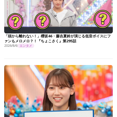
「頭から離れない！」櫻坂46・藤吉夏鈴が演じる低音ボイスにフ
ァンもメロメロ？！『ちょこさく』第295話
2026/8/6
エンタメ