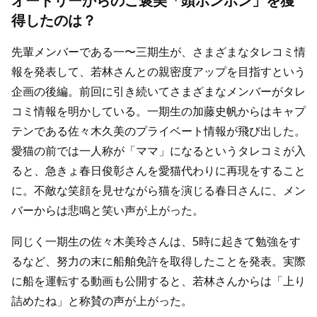
オードリーからのご褒美「頭ポンポン」を獲
得したのは？
先輩メンバーである一〜三期生が、さまざまなタレコミ情
報を発表して、若林さんとの親密度アップを目指すという
企画の後編。前回に引き続いてさまざまなメンバーがタレ
コミ情報を明かしている。一期生の加藤史帆からはキャプ
テンである佐々木久美のプライベート情報が飛び出した。
愛猫の前では一人称が「ママ」になるというタレコミが入
ると、急きょ春日俊彰さんを愛猫代わりに再現をすること
に。不敵な笑顔を見せながら猫を演じる春日さんに、メン
バーからは悲鳴と笑い声が上がった。
同じく一期生の佐々木美玲さんは、5時に起きて勉強をす
るなど、努力の末に船舶免許を取得したことを発表。実際
に船を運転する動画も公開すると、若林さんからは「上り
詰めたね」と称賛の声が上がった。