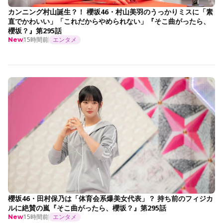
カンニング村山誕生？！ 櫻坂46・村山美羽のうっかりミスに「素
直でかわいい」「これだからやめられない」『そこ曲がったら、
櫻坂？』第295話
15時間前
エンタメ
New
櫻坂46・田村保乃は「体育会系爆美女代表」？ 持ち前のフィジカ
ルに絶賛の嵐『そこ曲がったら、櫻坂？』第295話
15時間前
エンタメ
New