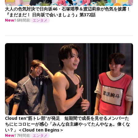
大人の色気対決で日向坂46・石塚瑶季＆渡辺莉奈が色気を披露！
『まだまだ！ 日向坂で会いましょう』第372話
16時間前
エンタメ
New
Cloud ten“筋トレ部”が発足 短期間で成長を見せるメンバーた
ちにヒコロヒーが感心「みんな自主練やってたんやなぁ。偉くな
い？」＜Cloud ten Begins＞
17時間前
エンタメ
New