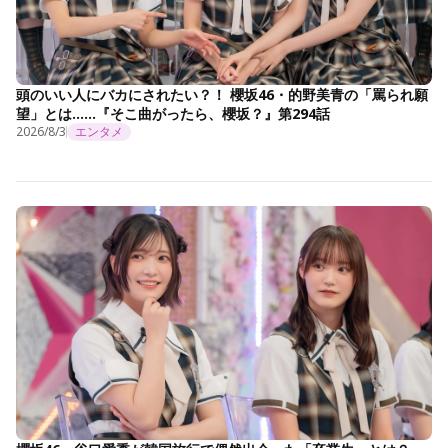
頭のいい人にバカにされたい？！ 櫻坂46・的野美青の「罵られ願
望」とは……『そこ曲がったら、櫻坂？』第294話
2026/8/3
エンタメ