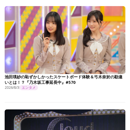
池田瑛紗の恥ずかしかったスケートボード体験＆弓木奈於の勘違
いとは！？『乃木坂工事延長中』#570
2026/8/3
エンタメ