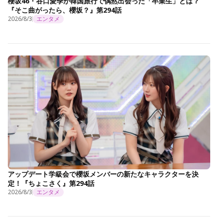
櫻坂46・谷口愛季が韓国旅行で偶然出会った「卒業生」とは？
『そこ曲がったら、櫻坂？』第294話
2026/8/3
エンタメ
アップデート学級会で櫻坂メンバーの新たなキャラクターを決
定！『ちょこさく』第294話
2026/8/3
エンタメ