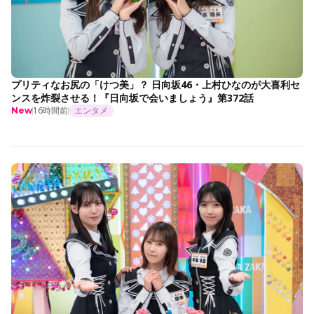
プリティなお尻の「けつ美」？ 日向坂46・上村ひなのが大喜利セ
ンスを炸裂させる！『日向坂で会いましょう』第372話
16時間前
エンタメ
New