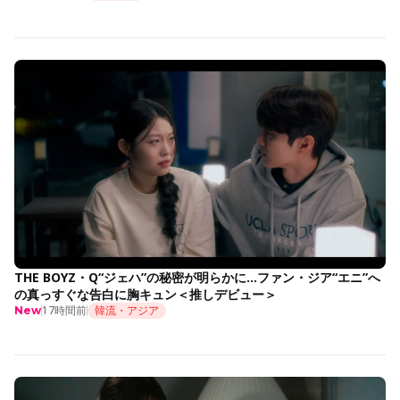
THE BOYZ・Q“ジェハ”の秘密が明らかに…ファン・ジア“エニ”へ
の真っすぐな告白に胸キュン＜推しデビュー＞
17時間前
韓流・アジア
New