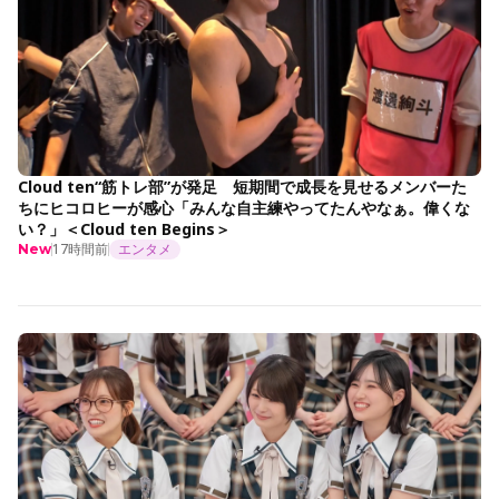
Cloud ten“筋トレ部”が発足 短期間で成長を見せるメンバーた
ちにヒコロヒーが感心「みんな自主練やってたんやなぁ。偉くな
い？」＜Cloud ten Begins＞
17時間前
エンタメ
New