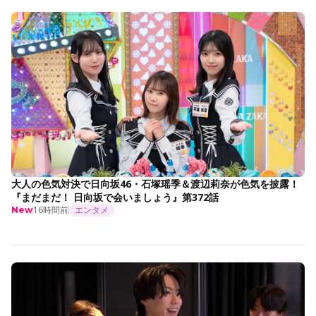
大人の色気対決で日向坂46・石塚瑶季＆渡辺莉奈が色気を披露！
『まだまだ！ 日向坂で会いましょう』第372話
16時間前
エンタメ
New