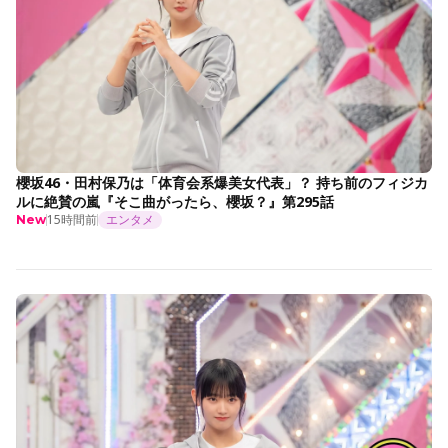
櫻坂46・田村保乃は「体育会系爆美女代表」？ 持ち前のフィジカ
ルに絶賛の嵐『そこ曲がったら、櫻坂？』第295話
15時間前
エンタメ
New