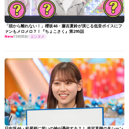
「頭から離れない！」櫻坂46・藤吉夏鈴が演じる低音ボイスにフ
ァンもメロメロ？！『ちょこさく』第295話
15時間前
エンタメ
New
日向坂46・松尾桜に笑いの神が憑依する？！ 半沢直樹の名シーン