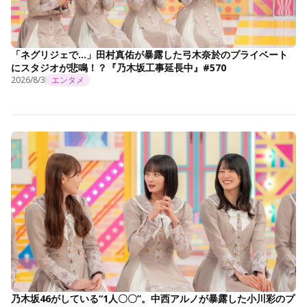
「ネグリジェで…」田村真佑が暴露した弓木奈於のプライベート
にスタジオが悲鳴！？『乃木坂工事延長中』#570
2026/8/3
エンタメ
乃木坂46がしている“1人〇〇”。中西アルノが暴露した小川彩のプ