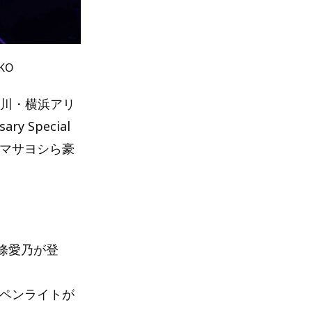
KO
、神奈川・横浜アリ
y Special
シマサヨシら豪
條愛乃が登
のペンライトが