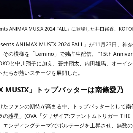
sents ANIMAX MUSIX 2024 FALL」に登場した井口裕香、KOTO
resents ANIMAX MUSIX 2024 FALL」が11月23日
模様を「Lemino」で独占生配信。 “15th Anniversar
のKOTOKOと中川翔子に加え、蒼井翔太、内田雄馬、オーイ
トたちが熱いステージを展開した。
AX MUSIX」トップバッターは南條愛乃
けたファンの期待が高まる中、トップバッターとして南
の惑星」(OVA『グリザイア:ファントムトリガー THE
ON』エンディングテーマ)でボルテージを上昇させ、無数