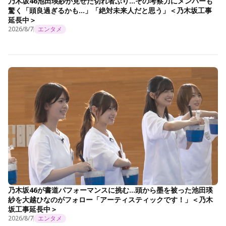
乃木坂46池田瑛紗が見せた切れ者ぶり…その考察力にメンバーも
驚く「頭良過ぎるかも…」「絶対未来人だと思う」＜乃木坂工事
延長中＞
2026/8/7
エンタメ
乃木坂46が書道パフォーマンスに挑む…頭から墨を被った池田瑛
紗を大越ひなのがフォロー「アーティスティックです！」＜乃木
坂工事延長中＞
2026/8/7
エンタメ