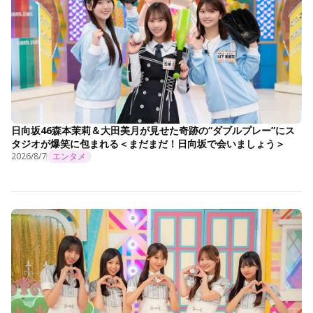
日向坂46森本茉莉＆大田美月が見せた奇跡の“ダブルプレー”にス
タジオが爆笑に包まれる＜まだまだ！日向坂で会いましょう＞
2026/8/7
エンタメ