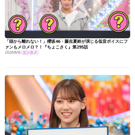
「頭から離れない！」櫻坂46・藤吉夏鈴が演じる低音ボイスにフ
ァンもメロメロ？！『ちょこさく』第295話
2026/8/6
エンタメ