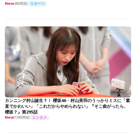
4時間前
スポーツ
New
カンニング村山誕生？！ 櫻坂46・村山美羽のうっかりミスに「素
直でかわいい」「これだからやめられない」『そこ曲がったら、
櫻坂？』第295話
15時間前
エンタメ
New