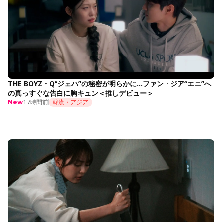
THE BOYZ・Q“ジェハ”の秘密が明らかに…ファン・ジア“エニ”へ
の真っすぐな告白に胸キュン＜推しデビュー＞
17時間前
韓流・アジア
New