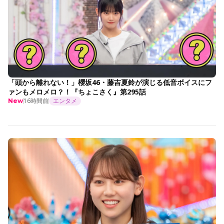
「頭から離れない！」櫻坂46・藤吉夏鈴が演じる低音ボイスにフ
ァンもメロメロ？！『ちょこさく』第295話
16時間前
エンタメ
New