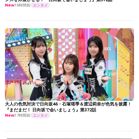
16時間前
エンタメ
New
大人の色気対決で日向坂46・石塚瑶季＆渡辺莉奈が色気を披露！
『まだまだ！ 日向坂で会いましょう』第372話
17時間前
エンタメ
New