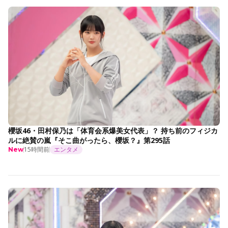
櫻坂46・田村保乃は「体育会系爆美女代表」？ 持ち前のフィジカ
ルに絶賛の嵐『そこ曲がったら、櫻坂？』第295話
15時間前
エンタメ
New