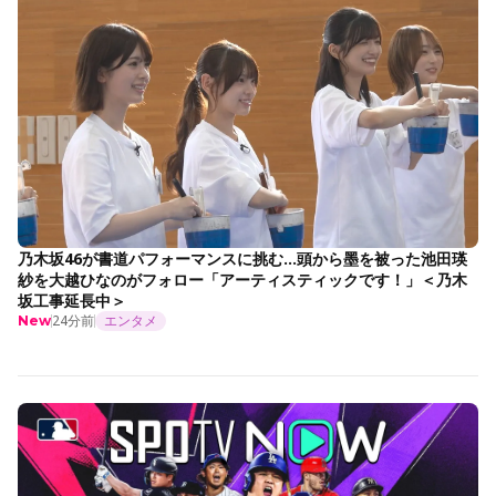
乃木坂46が書道パフォーマンスに挑む…頭から墨を被った池田瑛
紗を大越ひなのがフォロー「アーティスティックです！」＜乃木
坂工事延長中＞
24分前
エンタメ
New