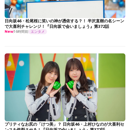
日向坂46・松尾桜に笑いの神が憑依する？！ 半沢直樹の名シーン
で大喜利チャレンジ！『日向坂で会いましょう』第372話
16時間前
エンタメ
New
プリティなお尻の「けつ美」？ 日向坂46・上村ひなのが大喜利セ
ンスを炸裂させる！『日向坂で会いましょう』第372話