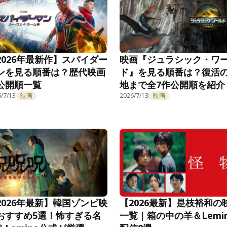
2026年最新作】スパイダー
映画『ジュラシック・ワ
ンを見る順番は？歴代映画
ド』を見る順番は？復活
公開順一覧
地まで全7作公開順を紹介
/7/13
映画
2026/7/13
映画
2026年最新】韓国ゾンビ映
【2026最新】是枝裕和の
おすすめ5選！怖すぎる名
一覧｜箱の中の羊＆Lemi