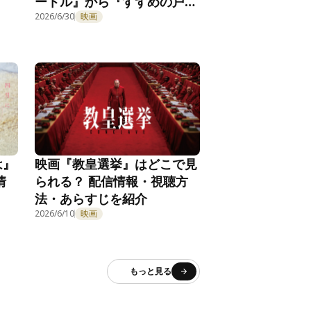
ートル』から『すずめの戸締
まり』まで一挙紹介！
2026/6/30
映画
は』
映画『教皇選挙』はどこで見
情
られる？ 配信情報・視聴方
法・あらすじを紹介
2026/6/10
映画
もっと見る