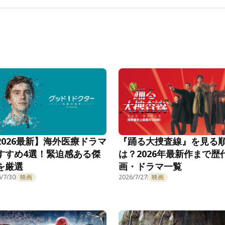
2026最新】海外医療ドラマ
『踊る大捜査線』を見る
すすめ4選！緊迫感ある傑
は？2026年最新作まで歴
を厳選
画・ドラマ一覧
/7/30
映画
2026/7/27
映画