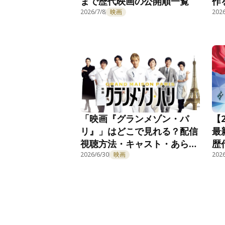
まで歴代映画の公開順一覧
作
2026/7/8
映画
2026
「映画『グランメゾン・パ
【
リ』」はどこで見れる？配信
最
視聴方法・キャスト・あらす
歴
じを紹介
2026/6/30
映画
2026