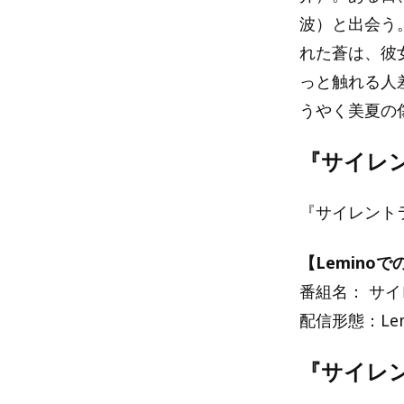
波）と出会う
れた蒼は、彼
っと触れる人
うやく美夏の
『サイレ
『サイレントラ
【Lemino
番組名： サ
配信形態：Le
『サイレ