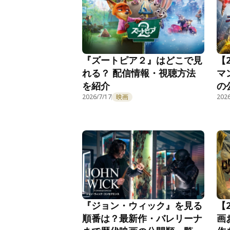
『ズートピア２』はどこで見
【
れる？ 配信情報・視聴方法
マ
を紹介
の
2026/7/17
映画
2026
『ジョン・ウィック』を見る
【
順番は？最新作・バレリーナ
画