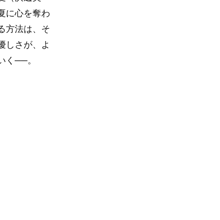
夏に心を奪わ
る方法は、そ
優しさが、よ
いく──。