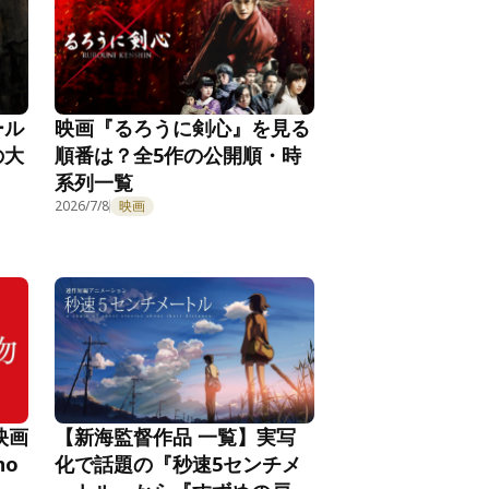
ール
映画『るろうに剣心』を見る
の大
順番は？全5作の公開順・時
系列一覧
2026/7/8
映画
映画
【新海監督作品 一覧】実写
no
化で話題の『秒速5センチメ