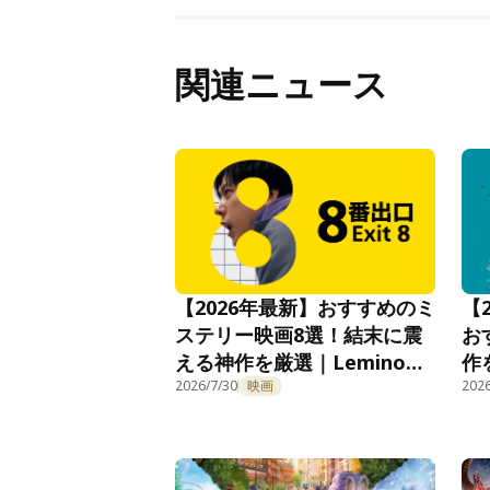
関連ニュース
【2026年最新】おすすめのミ
【
ステリー映画8選！結末に震
お
える神作を厳選｜Lemino公
作
式
2026/7/30
映画
2026