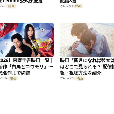
をLemino公式が厳選
配信8選
/7/6
映画
2026/7/3
映画
2026】東野圭吾映画一覧｜
映画『四月になれば彼女
新作『白鳥とコウモリ』〜
はどこで見られる？ 配信
代名作まで網羅
報・視聴方法を紹介
/6/26
映画
2026/6/22
映画