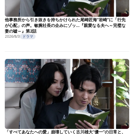
他事務所から引き抜きを持ちかけられた尾崎匠海“岩崎”に「行先
が心配」の声。敏腕社長の企みにゾッ…『親愛なる夫へ～完璧な
妻の嘘～』第2話
2026/8/3
ドラマ
「すべてあなたへの愛」崩壊していく古川雄大“優一”の日常と、