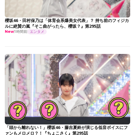
櫻坂46・田村保乃は「体育会系爆美女代表」？ 持ち前のフィジカ
ルに絶賛の嵐『そこ曲がったら、櫻坂？』第295話
1時間前
エンタメ
New
「頭から離れない！」櫻坂46・藤吉夏鈴が演じる低音ボイスにフ
ァンもメロメロ？！『ちょこさく』第295話