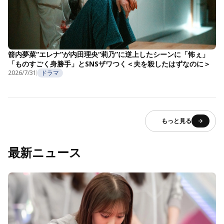
箭内夢菜“エレナ”が内田理央“莉乃”に逆上したシーンに「怖ぇ」
「ものすごく身勝手」とSNSザワつく＜夫を殺したはずなのに＞
2026/7/31
ドラマ
もっと見る
最新ニュース