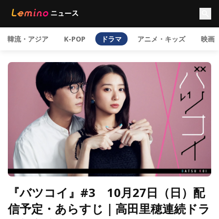
韓流・アジア
K-POP
ドラマ
アニメ・キッズ
映画
『バツコイ』#3 10月27日（日）配
信予定・あらすじ｜高田里穂連続ドラ