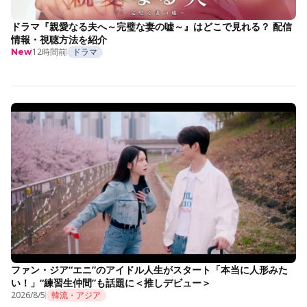
ドラマ『親愛なる夫へ～完璧な妻の嘘～』はどこで見れる？ 配信
情報・視聴方法を紹介
12時間前
ドラマ
New
ファン・ジア“エニ”のアイドル人生がスタート「本当に人形みた
い！」“練習生仲間”も話題に＜推しデビュー＞
2026/8/5
韓流・アジア