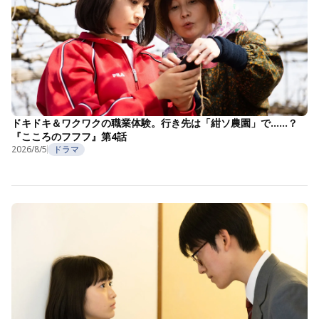
ドキドキ＆ワクワクの職業体験。行き先は「紺ソ農園」で……？
『こころのフフフ』第4話
2026/8/5
ドラマ