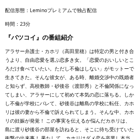
配信形態：Leminoプレミアムで独占配信
時間：23分
『バツコイ』の番組紹介
アラサー弁護士・カホリ（高田里穂）は特定の男と付き合
うより、自由恋愛を選ぶ恋多き女。「恋愛のおいしいとこ
ろだけ食べていたい。ただし不倫はしない」がモットーで
生きてきた。そんな彼女が、ある時、離婚交渉中の既婚者
と知らず、高校教師・砂後谷（渡部秀）と不倫関係になっ
てしまい、アラサーにして初めて本気の恋に落ちる。しか
し不倫が学校にバレて、砂後谷は離島の学校に転任、カホ
リは彼の妻から不倫で訴えられてしまう。そんな中、カホ
リの妊娠が発覚！ この事実を伝えるか悩んだカホリは、
島に渡り砂後谷の部屋を訪ねると、そこに待ち受けていた
衝撃の出来事！ 果たして、カホリはダメ恋を卒業し本当