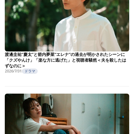
渡邊圭祐“慶太”と箭内夢菜“エレナ”の過去が明かされたシーンに
「クズやんけ」「楽な方に逃げた」と視聴者騒然＜夫を殺したは
ずなのに＞
2026/7/31
ドラマ