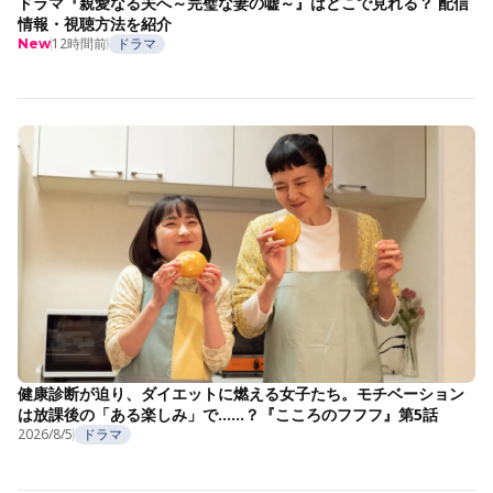
ドラマ『親愛なる夫へ～完璧な妻の嘘～』はどこで見れる？ 配信
情報・視聴方法を紹介
12時間前
ドラマ
New
健康診断が迫り、ダイエットに燃える女子たち。モチベーション
は放課後の「ある楽しみ」で……？『こころのフフフ』第5話
2026/8/5
ドラマ