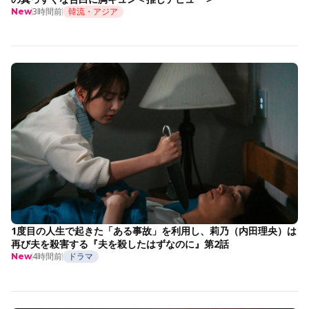
3時間前
韓流・アジア
New
1度目の人生で起きた「ある事故」を利用し、莉乃（内田理央）は
再び夫を殺害する『夫を殺したはずなのに』第2話
4時間前
ドラマ
New