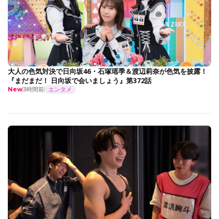
大人の色気対決で日向坂46・石塚瑶季＆渡辺莉奈が色気を披露！
『まだまだ！ 日向坂で会いましょう』第372話
3時間前
エンタメ
New