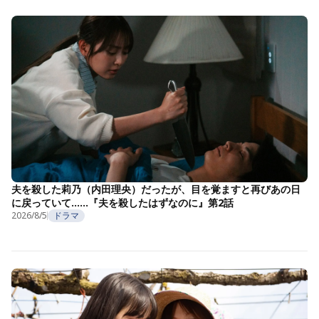
夫を殺した莉乃（内田理央）だったが、目を覚ますと再びあの日
に戻っていて……『夫を殺したはずなのに』第2話
2026/8/5
ドラマ