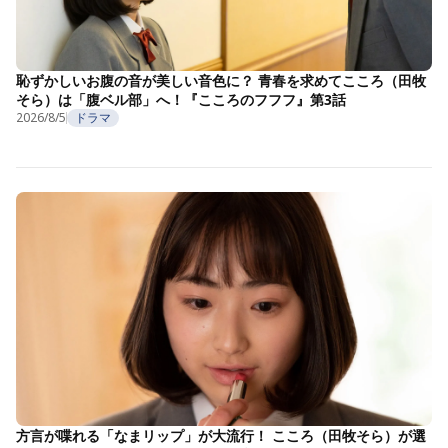
恥ずかしいお腹の音が美しい音色に？ 青春を求めてこころ（田牧
そら）は「腹ベル部」へ！『こころのフフフ』第3話
2026/8/5
ドラマ
方言が喋れる「なまリップ」が大流行！ こころ（田牧そら）が選