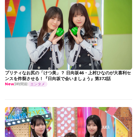
プリティなお尻の「けつ美」？ 日向坂46・上村ひなのが大喜利セ
ンスを炸裂させる！『日向坂で会いましょう』第372話
3時間前
エンタメ
New