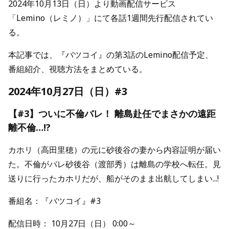
2024年10月13日（日）より動画配信サービス
「Lemino（レミノ）」にて各話1週間先行配信されてい
る。
本記事では、『バツコイ』の第3話のLemino配信予定、
番組紹介、視聴方法をまとめている。
2024年10月27日（日）#3
【#3】ついに不倫バレ！ 離島赴任でまさかの遠距
離不倫…!?
カホリ（高田里穂）の元に砂後谷の妻から内容証明が届い
た。不倫がバレ砂後谷（渡部秀）は離島の学校へ転任。見
送りに行ったカホリだが、船がそのまま出航してしまい...!
番組名：『バツコイ』#3
配信日時： 10月27日（日） 0:00～