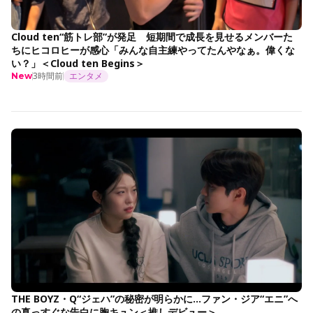
Cloud ten“筋トレ部”が発足 短期間で成長を見せるメンバーた
ちにヒコロヒーが感心「みんな自主練やってたんやなぁ。偉くな
い？」＜Cloud ten Begins＞
3時間前
エンタメ
New
THE BOYZ・Q“ジェハ”の秘密が明らかに…ファン・ジア“エニ”へ
の真っすぐな告白に胸キュン＜推しデビュー＞