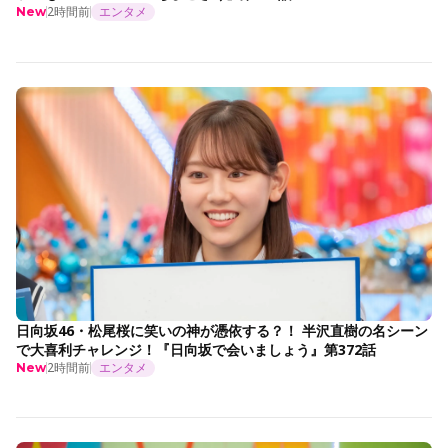
2時間前
エンタメ
New
日向坂46・松尾桜に笑いの神が憑依する？！ 半沢直樹の名シーン
で大喜利チャレンジ！『日向坂で会いましょう』第372話
2時間前
エンタメ
New