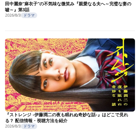
田中麗奈“麻衣子”の不気味な微笑み『親愛なる夫へ～完璧な妻の
嘘～』第3話
2026/8/3
ドラマ
『ストレンジ -伊藤潤二の夜も眠れぬ奇妙な話-』はどこで見れ
る？ 配信情報・視聴方法を紹介
2026/8/3
ドラマ