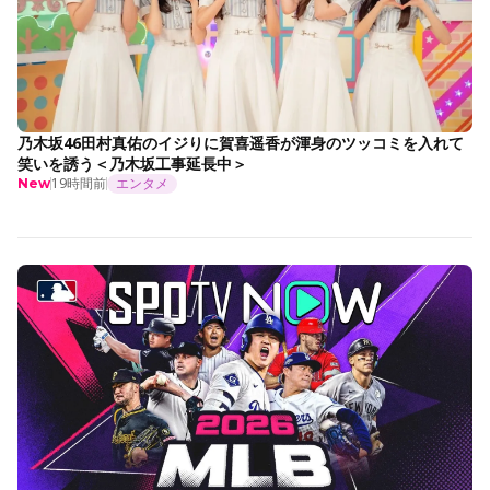
乃木坂46田村真佑のイジりに賀喜遥香が渾身のツッコミを入れて
笑いを誘う＜乃木坂工事延長中＞
19時間前
エンタメ
New