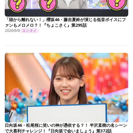
「頭から離れない！」櫻坂46・藤吉夏鈴が演じる低音ボイスにフ
ァンもメロメロ？！『ちょこさく』第295話
2026/8/6
エンタメ
日向坂46・松尾桜に笑いの神が憑依する？！ 半沢直樹の名シーン
で大喜利チャレンジ！『日向坂で会いましょう』第372話