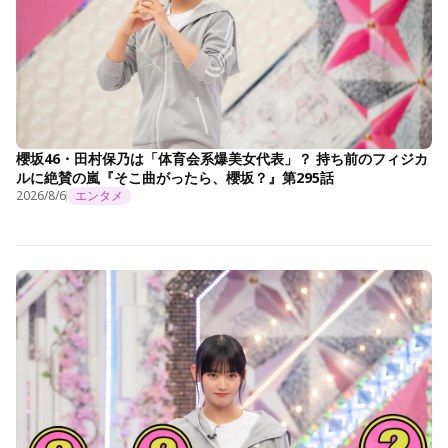
櫻坂46・田村保乃は「体育会系爆美女代表」？ 持ち前のフィジカ
ルに絶賛の嵐『そこ曲がったら、櫻坂？』第295話
2026/8/6
エンタメ