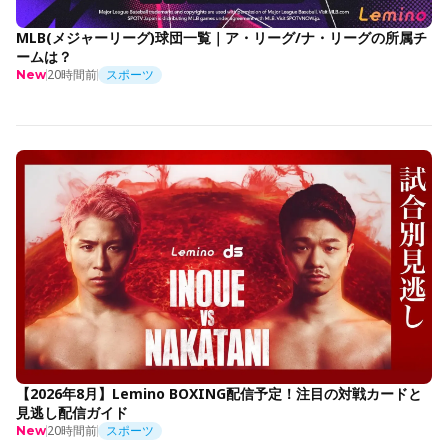
MLB(メジャーリーグ)球団一覧｜ア・リーグ/ナ・リーグの所属チ
ームは？
20時間前
スポーツ
New
【2026年8月】Lemino BOXING配信予定！注目の対戦カードと
見逃し配信ガイド
20時間前
スポーツ
New