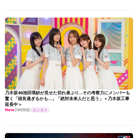
乃木坂46池田瑛紗が見せた切れ者ぶり…その考察力にメンバーも
驚く「頭良過ぎるかも…」「絶対未来人だと思う」＜乃木坂工事
延長中＞
20時間前
エンタメ
New