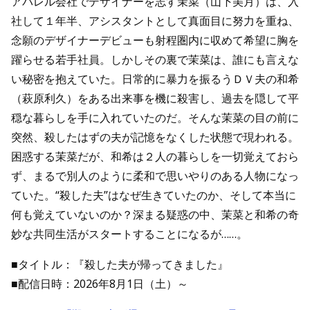
アパレル会社でデザイナーを志す茉菜（山下美月）は、入
社して１年半、アシスタントとして真面目に努力を重ね、
念願のデザイナーデビューも射程圏内に収めて希望に胸を
躍らせる若手社員。しかしその裏で茉菜は、誰にも言えな
い秘密を抱えていた。日常的に暴力を振るうＤＶ夫の和希
（萩原利久）をある出来事を機に殺害し、過去を隠して平
穏な暮らしを手に入れていたのだ。そんな茉菜の目の前に
突然、殺したはずの夫が記憶をなくした状態で現われる。
困惑する茉菜だが、和希は２人の暮らしを一切覚えておら
ず、まるで別人のように柔和で思いやりのある人物になっ
ていた。“殺した夫”はなぜ生きていたのか、そして本当に
何も覚えていないのか？深まる疑惑の中、茉菜と和希の奇
妙な共同生活がスタートすることになるが……。
■タイトル：『殺した夫が帰ってきました』
■配信日時：2026年8月1日（土）～