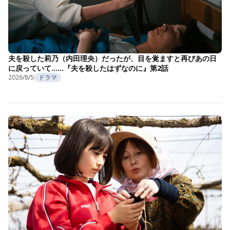
夫を殺した莉乃（内田理央）だったが、目を覚ますと再びあの日
に戻っていて……『夫を殺したはずなのに』第2話
2026/8/5
ドラマ