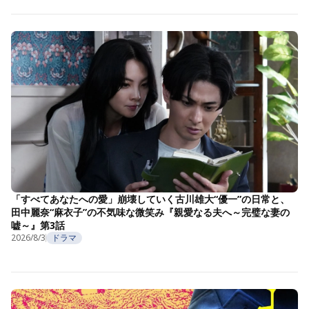
「すべてあなたへの愛」崩壊していく古川雄大“優一”の日常と、
田中麗奈“麻衣子”の不気味な微笑み『親愛なる夫へ～完璧な妻の
嘘～』第3話
2026/8/3
ドラマ