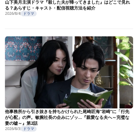
山下美月主演ドラマ『殺した夫が帰ってきました』はどこで見れ
る？あらすじ・キャスト・配信視聴方法を紹介
2026/8/4
ドラマ
他事務所から引き抜きを持ちかけられた尾崎匠海“岩崎”に「行先
が心配」の声。敏腕社長の企みにゾッ…『親愛なる夫へ～完璧な
妻の嘘～』第2話
2026/8/3
ドラマ