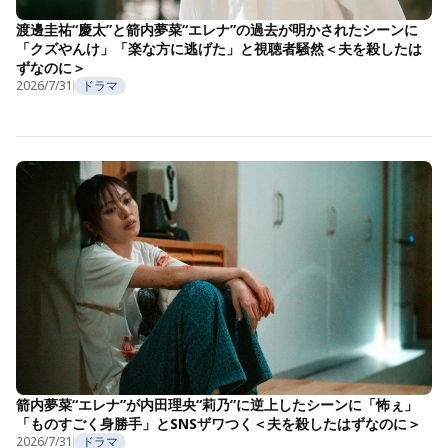
渡邊圭祐“慶太”と箭内夢菜“エレナ”の過去が明かされたシーンに
「クズやんけ」「楽な方に逃げた」と視聴者騒然＜夫を殺したは
ずなのに＞
2026/7/31
ドラマ
箭内夢菜“エレナ”が内田理央“莉乃”に逆上したシーンに「怖ぇ」
「ものすごく身勝手」とSNSザワつく＜夫を殺したはずなのに＞
2026/7/31
ドラマ