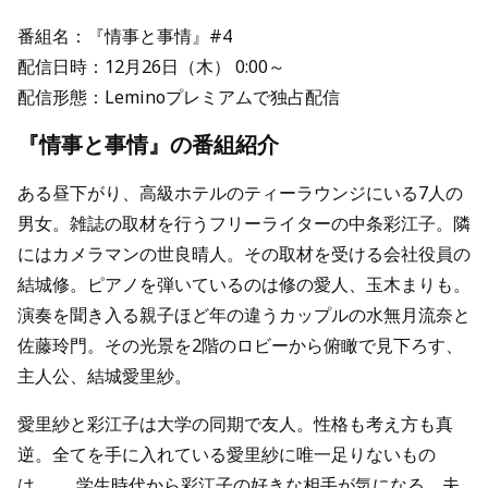
番組名：『情事と事情』#4
配信日時：12月26日（木） 0:00～
配信形態：Leminoプレミアムで独占配信
『情事と事情』の番組紹介
ある昼下がり、高級ホテルのティーラウンジにいる7人の
男女。雑誌の取材を行うフリーライターの中条彩江子。隣
にはカメラマンの世良晴人。その取材を受ける会社役員の
結城修。ピアノを弾いているのは修の愛人、玉木まりも。
演奏を聞き入る親子ほど年の違うカップルの水無月流奈と
佐藤玲門。その光景を2階のロビーから俯瞰で見下ろす、
主人公、結城愛里紗。
愛里紗と彩江子は大学の同期で友人。性格も考え方も真
逆。全てを手に入れている愛里紗に唯一足りないもの
は……。学生時代から彩江子の好きな相手が気になる。夫