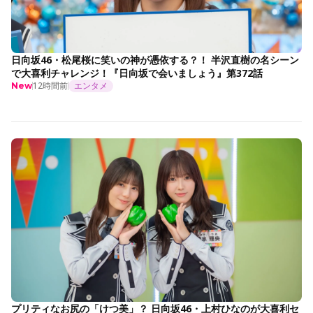
日向坂46・松尾桜に笑いの神が憑依する？！ 半沢直樹の名シーン
で大喜利チャレンジ！『日向坂で会いましょう』第372話
12時間前
エンタメ
New
プリティなお尻の「けつ美」？ 日向坂46・上村ひなのが大喜利セ