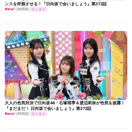
ンスを炸裂させる！『日向坂で会いましょう』第372話
12時間前
エンタメ
New
大人の色気対決で日向坂46・石塚瑶季＆渡辺莉奈が色気を披露！
『まだまだ！ 日向坂で会いましょう』第372話
12時間前
エンタメ
New