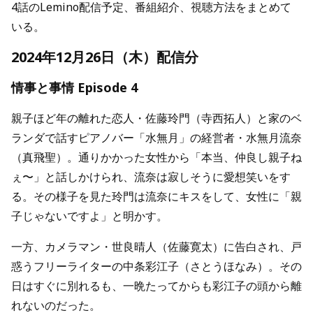
4話のLemino配信予定、番組紹介、視聴方法をまとめて
いる。
2024年12月26日（木）配信分
情事と事情 Episode 4
親子ほど年の離れた恋人・佐藤玲門（寺西拓人）と家のベ
ランダで話すピアノバー「⽔無⽉」の経営者・水無月流奈
（真飛聖）。通りかかった女性から「本当、仲良し親子ね
ぇ〜」と話しかけられ、流奈は寂しそうに愛想笑いをす
る。その様子を見た玲門は流奈にキスをして、女性に「親
子じゃないですよ」と明かす。
一方、カメラマン・世良晴人（佐藤寛太）に告白され、戸
惑うフリーライターの中条彩江子（さとうほなみ）。その
日はすぐに別れるも、一晩たってからも彩江子の頭から離
れないのだった。