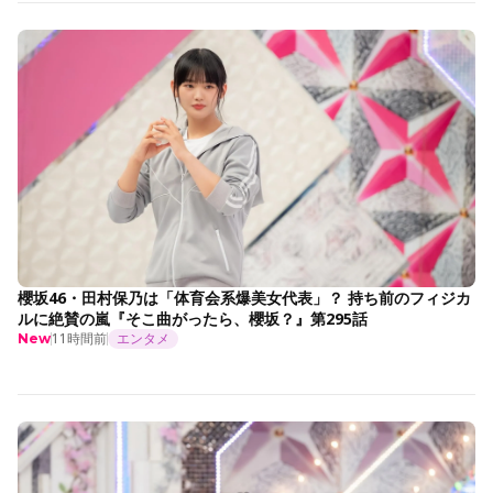
櫻坂46・田村保乃は「体育会系爆美女代表」？ 持ち前のフィジカ
ルに絶賛の嵐『そこ曲がったら、櫻坂？』第295話
11時間前
エンタメ
New