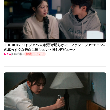
THE BOYZ・Q“ジェハ”の秘密が明らかに…ファン・ジア“エニ”へ
の真っすぐな告白に胸キュン＜推しデビュー＞
13時間前
韓流・アジア
New