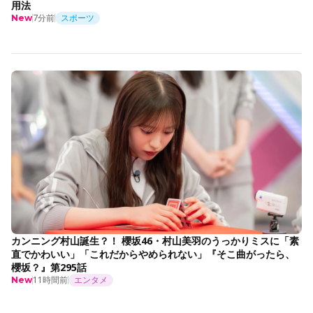
用法
7分前
スポーツ
New
カンニング村山誕生？！ 櫻坂46・村山美羽のうっかりミスに「素
直でかわいい」「これだからやめられない」『そこ曲がったら、
櫻坂？』第295話
11時間前
エンタメ
New