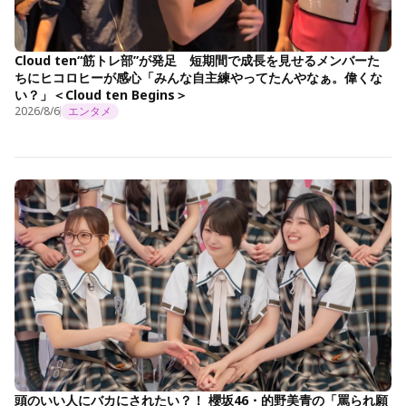
Cloud ten“筋トレ部”が発足 短期間で成長を見せるメンバーた
ちにヒコロヒーが感心「みんな自主練やってたんやなぁ。偉くな
い？」＜Cloud ten Begins＞
2026/8/6
エンタメ
頭のいい人にバカにされたい？！ 櫻坂46・的野美青の「罵られ願