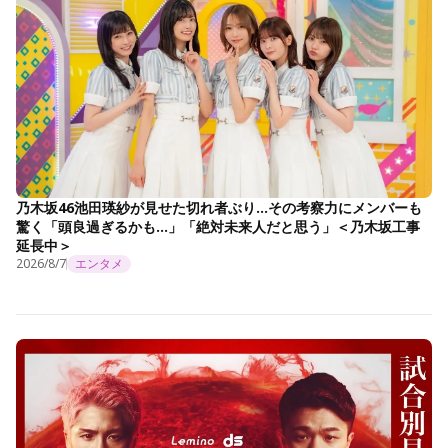
乃木坂46池田瑛紗が見せた切れ者ぶり…その考察力にメンバーも
驚く「頭良過ぎるかも…」「絶対未来人だと思う」＜乃木坂工事
延長中＞
2026/8/7
エンタメ