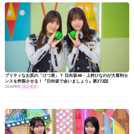
プリティなお尻の「けつ美」？ 日向坂46・上村ひなのが大喜利セ
ンスを炸裂させる！『日向坂で会いましょう』第372話
2026/8/6
エンタメ