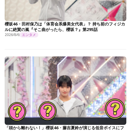
櫻坂46・田村保乃は「体育会系爆美女代表」？ 持ち前のフィジカ
ルに絶賛の嵐『そこ曲がったら、櫻坂？』第295話
2026/8/6
エンタメ
「頭から離れない！」櫻坂46・藤吉夏鈴が演じる低音ボイスにフ