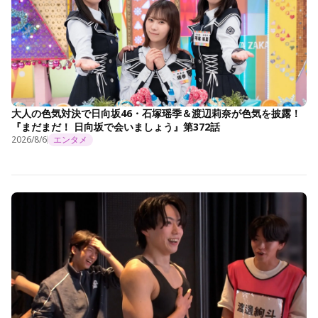
大人の色気対決で日向坂46・石塚瑶季＆渡辺莉奈が色気を披露！
『まだまだ！ 日向坂で会いましょう』第372話
2026/8/6
エンタメ