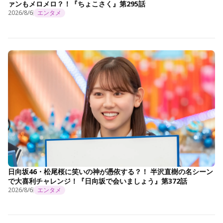
ァンもメロメロ？！『ちょこさく』第295話
2026/8/6
エンタメ
日向坂46・松尾桜に笑いの神が憑依する？！ 半沢直樹の名シーン
で大喜利チャレンジ！『日向坂で会いましょう』第372話
2026/8/6
エンタメ