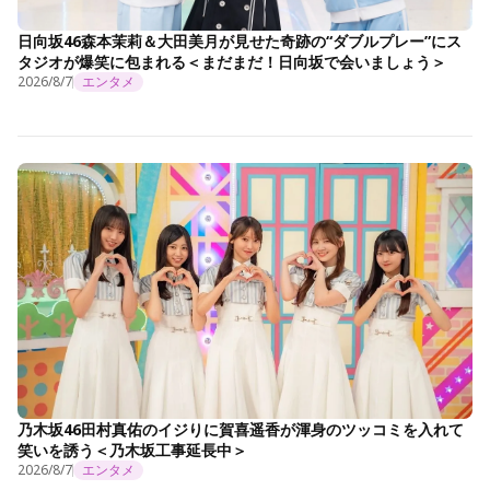
日向坂46森本茉莉＆大田美月が見せた奇跡の“ダブルプレー”にス
タジオが爆笑に包まれる＜まだまだ！日向坂で会いましょう＞
2026/8/7
エンタメ
乃木坂46田村真佑のイジりに賀喜遥香が渾身のツッコミを入れて
笑いを誘う＜乃木坂工事延長中＞
2026/8/7
エンタメ