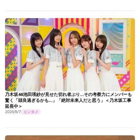
乃木坂46池田瑛紗が見せた切れ者ぶり…その考察力にメンバーも
驚く「頭良過ぎるかも…」「絶対未来人だと思う」＜乃木坂工事
延長中＞
2026/8/7
エンタメ