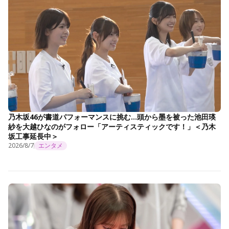
乃木坂46が書道パフォーマンスに挑む…頭から墨を被った池田瑛
紗を大越ひなのがフォロー「アーティスティックです！」＜乃木
坂工事延長中＞
2026/8/7
エンタメ