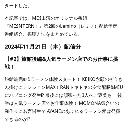
タートした。
本記事では、ME:I出演のオリジナル番組
『ME:INTERN！』第2回のLemino（レミノ）配信予定、
番組紹介、視聴方法をまとめている。
2024年11月21日（木）配信分
【#2】旅館後編&人気ラーメン店でのお仕事に挑
戦！
旅館編完結&ラーメン体験スタート！ KEIKO念願のぞうき
ん掛けにテンションMAX！RANドキドキの夕食配膳&MIU
にハプニング発生!? 最後には頑張った3人へご褒美も！ 後
半は人気ラーメン店でお仕事体験！ MOMONA気合いの
麺作りに名言誕生？ AYANEのあふれるラーメン愛は発揮
できるのか!?