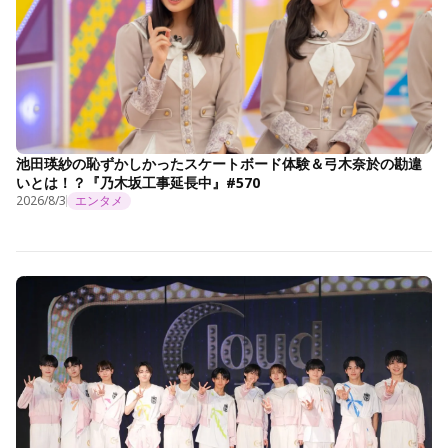
池田瑛紗の恥ずかしかったスケートボード体験＆弓木奈於の勘違
いとは！？『乃木坂工事延長中』#570
2026/8/3
エンタメ