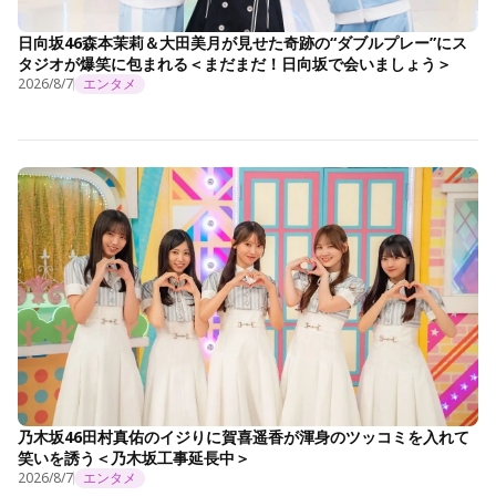
日向坂46森本茉莉＆大田美月が見せた奇跡の“ダブルプレー”にス
タジオが爆笑に包まれる＜まだまだ！日向坂で会いましょう＞
2026/8/7
エンタメ
乃木坂46田村真佑のイジりに賀喜遥香が渾身のツッコミを入れて
笑いを誘う＜乃木坂工事延長中＞
2026/8/7
エンタメ