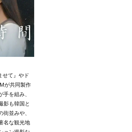
ませて』やド
＆Mが共同製作
が手を組み、
撮影も韓国と
の街並みや、
著名な観光地
ション撮影な