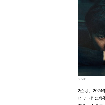
(C)SBS
2位は、202
ヒット作に多