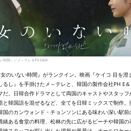
ない時間』／メ～テレ＆PH E&M
彼女のいない時間』がランクイン。映画『ケイコ 目を澄
しるし』を手掛けたメ～テレと、韓国の製作会社PH E
マだ。日韓合作ドラマとして両国のキャストやスタッフ
語と韓国語を混ぜるなど、全てを日韓ミックスで制作。
韓国のカンウォンド・チョンソンにある味わい深い駅前
情緒ある食堂の料理、松林の先に広がるビーチや韓国の
現地スタッフが探し出した場所や風景は、オールロケー