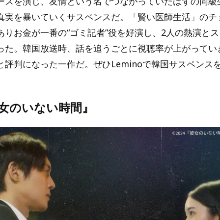
ースを演じ、友情という名でつながっていたはずの同級
真実を暴いていくサスペンスだ。「賢い医師生活」のチ
ありお金が一番の“ゴミ記者”役を好演し、2人の熱演と
った。韓国放送時、話を追うごとに視聴率が上がってい
と評判になった一作だ。ぜひLeminoで韓国サスペンス
彼女のいない時間』