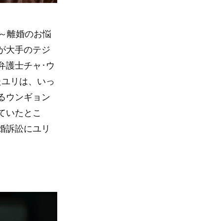
～離婚のお悩
が大手のテジ
弁護士チャ･ウ
たユリは、いっ
るウンギョン
ていたとこ
婚訴訟にユリ
』