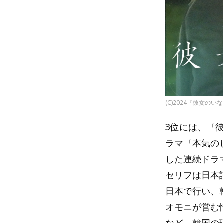
(C)2024『彼女のい
3位には、『
ラマ『本気の
した連続ドラ
セリフは日本
日本で行い、
オモニが営む
など、韓国の