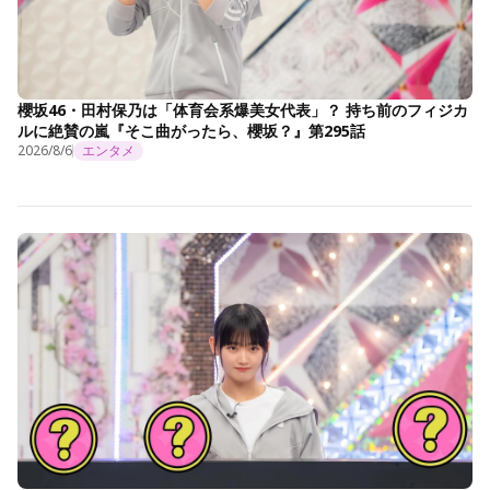
櫻坂46・田村保乃は「体育会系爆美女代表」？ 持ち前のフィジカ
ルに絶賛の嵐『そこ曲がったら、櫻坂？』第295話
2026/8/6
エンタメ