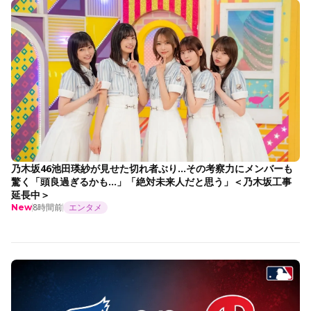
乃木坂46池田瑛紗が見せた切れ者ぶり…その考察力にメンバーも
驚く「頭良過ぎるかも…」「絶対未来人だと思う」＜乃木坂工事
延長中＞
8時間前
エンタメ
New