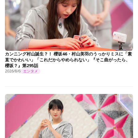
カンニング村山誕生？！ 櫻坂46・村山美羽のうっかりミスに「素
直でかわいい」「これだからやめられない」『そこ曲がったら、
櫻坂？』第295話
2026/8/6
エンタメ