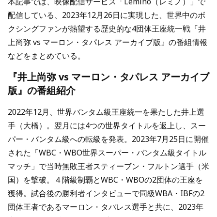
本記事では、映像配信サービス「Lemino（レミノ）」で
配信している、2023年12月26日に実現した、世界中のボ
クシングファンが熱望する歴史的な4団体王座統一戦『井
上尚弥 vs マーロン・タパレス アーカイブ版』の番組情報
などをまとめている。
『井上尚弥 vs マーロン・タパレス アーカイブ
版』の番組紹介
2022年12月、世界バンタム級王座統一を果たした井上選
手（大橋）。翌月には4つの世界タイトルを返上し、スー
パー・バンタム級への転級を発表。2023年7月25日に開催
された「WBC・WBO世界スーパー・バンタム級タイトル
マッチ」で当時無敗王者スティーブン・フルトン選手（米
国）を撃破。４階級制覇とWBC・WBOの2団体の王座を
獲得。試合後の勝利者インタビューで同級WBA・IBFの2
団体王者であるマーロン・タパレス選手と共に、2023年