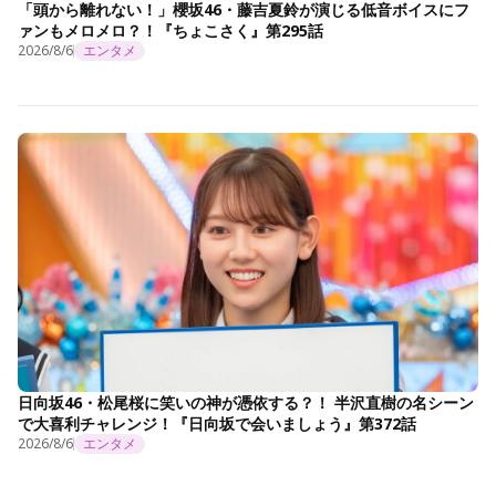
「頭から離れない！」櫻坂46・藤吉夏鈴が演じる低音ボイスにフ
ァンもメロメロ？！『ちょこさく』第295話
2026/8/6
エンタメ
日向坂46・松尾桜に笑いの神が憑依する？！ 半沢直樹の名シーン
で大喜利チャレンジ！『日向坂で会いましょう』第372話
2026/8/6
エンタメ