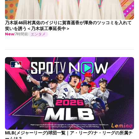
乃木坂46田村真佑のイジりに賀喜遥香が渾身のツッコミを入れて
笑いを誘う＜乃木坂工事延長中＞
7時間前
エンタメ
New
MLB(メジャーリーグ)球団一覧｜ア・リーグ/ナ・リーグの所属チ
ームは？