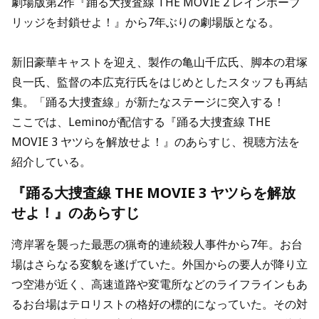
劇場版第2作『踊る大捜査線 THE MOVIE 2 レインボーブ
リッジを封鎖せよ！』から7年ぶりの劇場版となる。
新旧豪華キャストを迎え、製作の亀山千広氏、脚本の君塚
良一氏、監督の本広克行氏をはじめとしたスタッフも再結
集。「踊る大捜査線」が新たなステージに突入する！
ここでは、Leminoが配信する『踊る大捜査線 THE
MOVIE 3 ヤツらを解放せよ！』のあらすじ、視聴方法を
紹介している。
『踊る大捜査線 THE MOVIE 3 ヤツらを解放
せよ！』のあらすじ
湾岸署を襲った最悪の猟奇的連続殺人事件から7年。お台
場はさらなる変貌を遂げていた。外国からの要人が降り立
つ空港が近く、高速道路や変電所などのライフラインもあ
るお台場はテロリストの格好の標的になっていた。その対