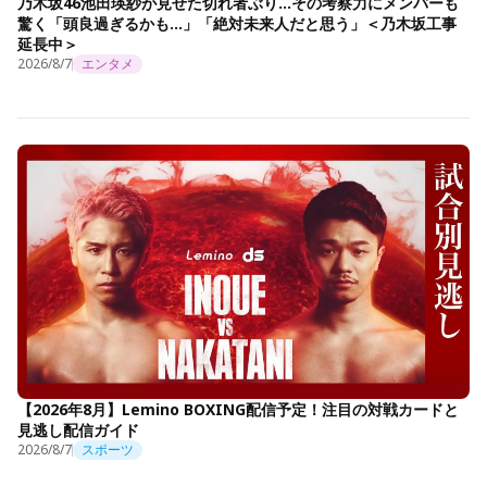
乃木坂46池田瑛紗が見せた切れ者ぶり…その考察力にメンバーも
驚く「頭良過ぎるかも…」「絶対未来人だと思う」＜乃木坂工事
延長中＞
2026/8/7
エンタメ
【2026年8月】Lemino BOXING配信予定！注目の対戦カードと
見逃し配信ガイド
2026/8/7
スポーツ