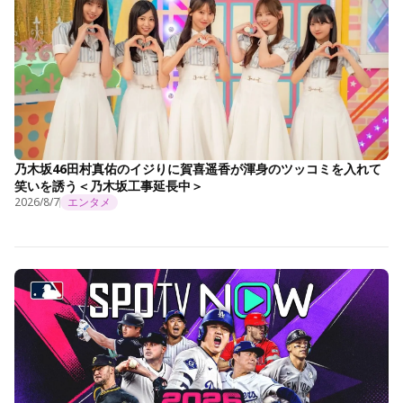
乃木坂46田村真佑のイジりに賀喜遥香が渾身のツッコミを入れて
笑いを誘う＜乃木坂工事延長中＞
2026/8/7
エンタメ