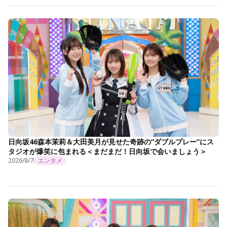
日向坂46森本茉莉＆大田美月が見せた奇跡の“ダブルプレー”にス
タジオが爆笑に包まれる＜まだまだ！日向坂で会いましょう＞
2026/8/7
エンタメ