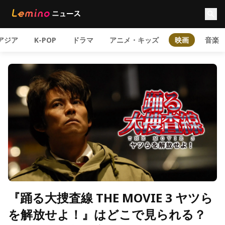
アジア
K-POP
ドラマ
アニメ・キッズ
映画
音楽
『踊る大捜査線 THE MOVIE 3 ヤツら
を解放せよ！』はどこで見られる？