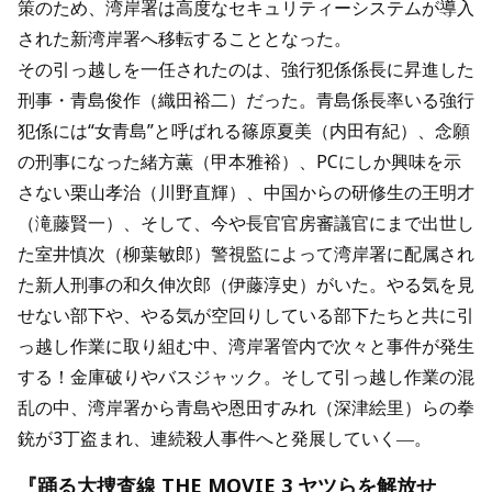
策のため、湾岸署は高度なセキュリティーシステムが導入
された新湾岸署へ移転することとなった。
その引っ越しを一任されたのは、強行犯係係長に昇進した
刑事・青島俊作（織田裕二）だった。青島係長率いる強行
犯係には“女青島”と呼ばれる篠原夏美（内田有紀）、念願
の刑事になった緒方薫（甲本雅裕）、PCにしか興味を示
さない栗山孝治（川野直輝）、中国からの研修生の王明才
（滝藤賢一）、そして、今や長官官房審議官にまで出世し
た室井慎次（柳葉敏郎）警視監によって湾岸署に配属され
た新人刑事の和久伸次郎（伊藤淳史）がいた。やる気を見
せない部下や、やる気が空回りしている部下たちと共に引
っ越し作業に取り組む中、湾岸署管内で次々と事件が発生
する！金庫破りやバスジャック。そして引っ越し作業の混
乱の中、湾岸署から青島や恩田すみれ（深津絵里）らの拳
銃が3丁盗まれ、連続殺人事件へと発展していく―。
『踊る大捜査線 THE MOVIE 3 ヤツらを解放せ