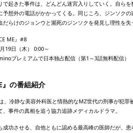
りで起きた事件は、どんどん迷宮入りしていく。自らを
に予想外の電話がかかってくる。同じころ、ジンソクの
血だらけのジョンウと瀕死のジンソクを発見し理性を失
E ME』#8
月19日（木） 0:00～
minoプレミアムで日本独占配信（第1～3話無料配信）
ME』の番組紹介
E』は、冷静な美容外科医と情熱的なMZ世代の刑事が犯罪
て、事件の真相を追う協力追跡メディカルドラマ。
も成功させる、自他ともに認める最高峰の医師だが、患