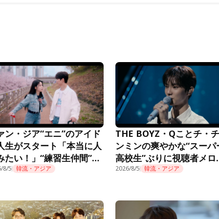
ァン・ジア“エニ”のアイド
THE BOYZ・Qことチ・
人生がスタート「本当に人
ンミンの爽やかな“スーパ
みたい！」“練習生仲間”も
高校生”ぶりに視聴者メロ
題に＜推しデビュー＞
/8/5
韓流・アジア
ロ「制服似合ってる」＜
2026/8/5
韓流・アジア
デビュー＞