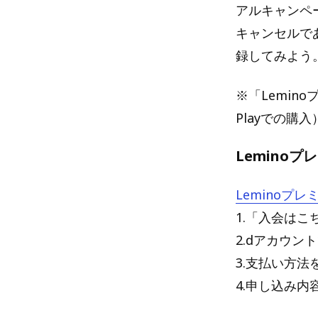
アルキャンペ
キャンセルで
録してみよう
※「Lemino
Playでの購
Lemino
Leminoプ
1.「入会はこ
2.dアカウ
3.支払い方法
4.申し込み