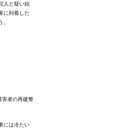
犯人と疑い始
家に到着した
う。
被害者の再建整
者には冷たい