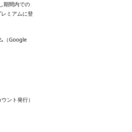
し期間内での
プレミアムに登
（Google
カウント発行）