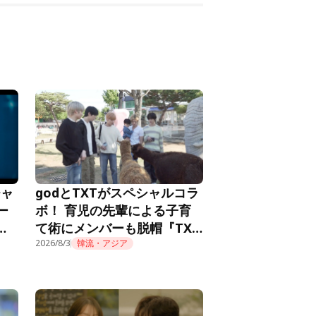
チャ
godとTXTがスペシャルコラ
ー
ボ！ 育児の先輩による子育
メ
て術にメンバーも脱帽『TXT
推し
の育児日記』第10話
2026/8/3
韓流・アジア