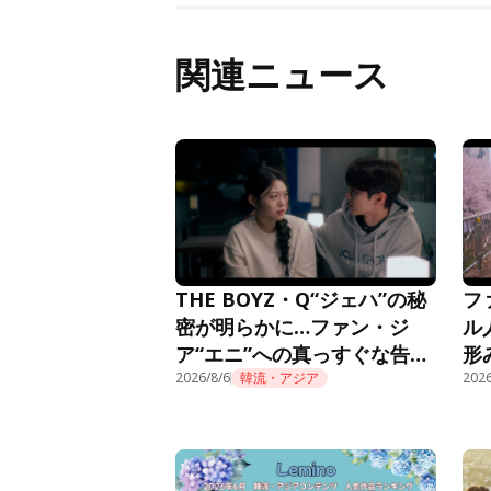
関連ニュース
THE BOYZ・Q“ジェハ”の秘
フ
密が明らかに…ファン・ジ
ル
ア“エニ”への真っすぐな告白
形
に胸キュン＜推しデビュー＞
2026/8/6
韓流・アジア
話
2026