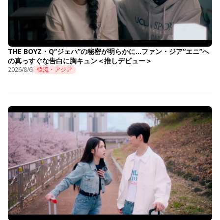
THE BOYZ・Q“ジェハ”の秘密が明らかに…ファン・ジア“エニ”へ
の真っすぐな告白に胸キュン＜推しデビュー＞
2026/8/6
韓流・アジア