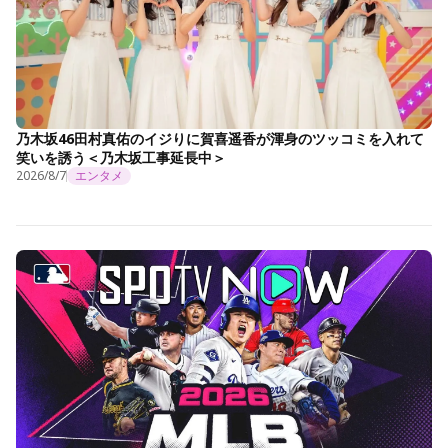
乃木坂46田村真佑のイジりに賀喜遥香が渾身のツッコミを入れて
笑いを誘う＜乃木坂工事延長中＞
2026/8/7
エンタメ