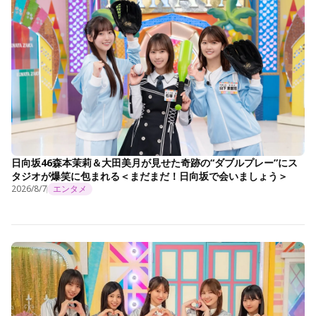
日向坂46森本茉莉＆大田美月が見せた奇跡の“ダブルプレー”にス
タジオが爆笑に包まれる＜まだまだ！日向坂で会いましょう＞
2026/8/7
エンタメ