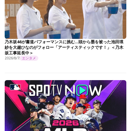
乃木坂46が書道パフォーマンスに挑む…頭から墨を被った池田瑛
紗を大越ひなのがフォロー「アーティスティックです！」＜乃木
坂工事延長中＞
2026/8/7
エンタメ