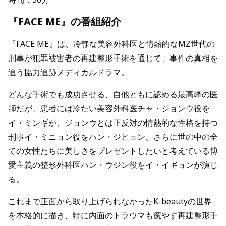
『FACE ME』の番組紹介
『FACE ME』は、冷静な美容外科医と情熱的なMZ世代の
刑事が犯罪被害者の再建整形手術を通じて、事件の真相を
追う協力追跡メディカルドラマ。
どんな手術でも成功させる、自他ともに認める最高峰の医
師だが、患者には冷たい美容外科医チャ・ジョンウ役を
イ・ミンギが、ジョンウとは正反対の情熱的な性格を持つ
刑事イ・ミニョン役をハン・ジヒョン、さらに世の中の全
ての女性たちに美しさをプレゼントしたいと考えている博
愛主義の整形外科医ハン・ウジン役をイ・イギョンが演じ
る。
これまで正面から取り上げられなかったK-beautyの世界
を本格的に描き、特に内面のトラウマも癒やす再建整形手