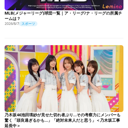
MLB(メジャーリーグ)球団一覧｜ア・リーグ/ナ・リーグの所属チ
ームは？
2026/8/7
スポーツ
乃木坂46池田瑛紗が見せた切れ者ぶり…その考察力にメンバーも
驚く「頭良過ぎるかも…」「絶対未来人だと思う」＜乃木坂工事
延長中＞