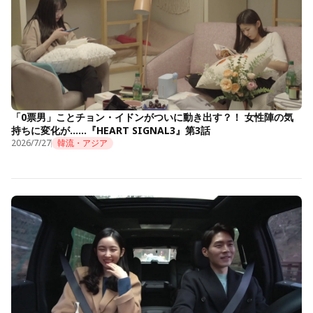
「0票男」ことチョン・イドンがついに動き出す？！ 女性陣の気
持ちに変化が……『HEART SIGNAL3』第3話
2026/7/27
韓流・アジア