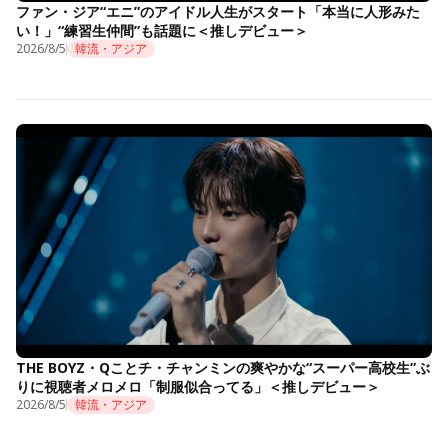
ファン・ジア“エニ”のアイドル人生がスタート「本当に人形みた
い！」“練習生仲間”も話題に＜推しデビュー＞
2026/8/5
韓流・アジア
THE BOYZ・Qことチ・チャンミンの爽やかな“スーパー高校生”ぶ
りに視聴者メロメロ「制服似合ってる」＜推しデビュー＞
2026/8/5
韓流・アジア