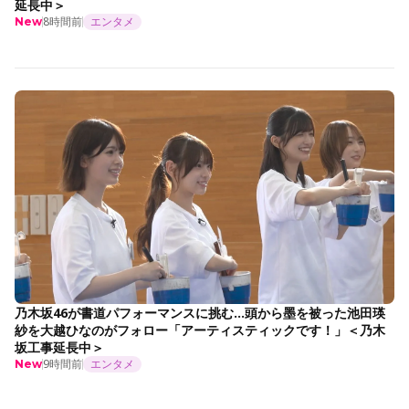
延長中＞
8時間前
エンタメ
New
乃木坂46が書道パフォーマンスに挑む…頭から墨を被った池田瑛
紗を大越ひなのがフォロー「アーティスティックです！」＜乃木
坂工事延長中＞
9時間前
エンタメ
New