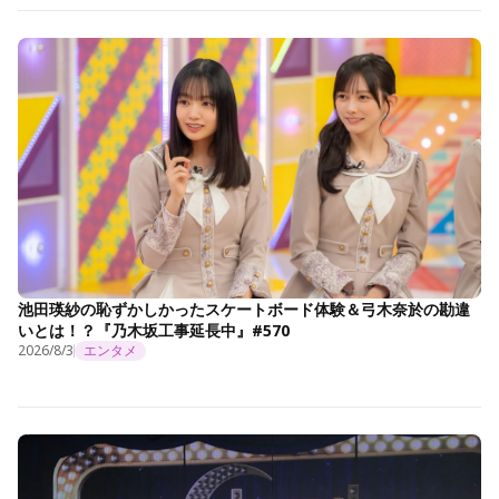
池田瑛紗の恥ずかしかったスケートボード体験＆弓木奈於の勘違
いとは！？『乃木坂工事延長中』#570
2026/8/3
エンタメ