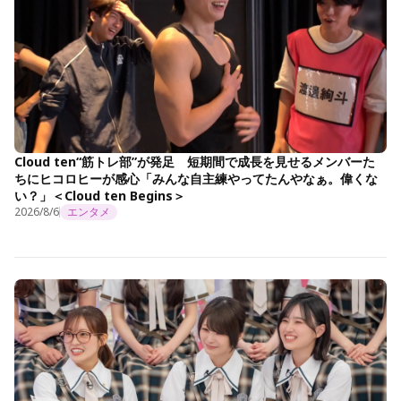
Cloud ten“筋トレ部”が発足 短期間で成長を見せるメンバーた
ちにヒコロヒーが感心「みんな自主練やってたんやなぁ。偉くな
い？」＜Cloud ten Begins＞
2026/8/6
エンタメ