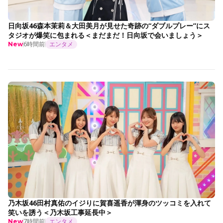
日向坂46森本茉莉＆大田美月が見せた奇跡の“ダブルプレー”にス
タジオが爆笑に包まれる＜まだまだ！日向坂で会いましょう＞
6時間前
エンタメ
New
乃木坂46田村真佑のイジりに賀喜遥香が渾身のツッコミを入れて
笑いを誘う＜乃木坂工事延長中＞
7時間前
エンタメ
New