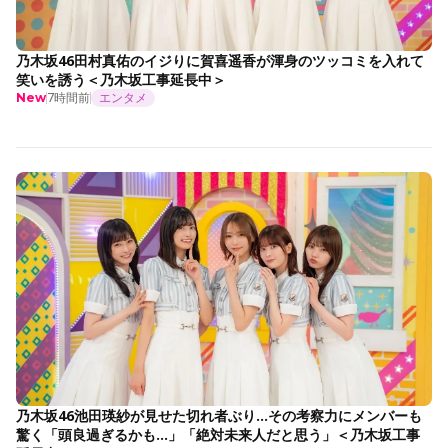
乃木坂46田村真佑のイジりに賀喜遥香が渾身のツッコミを入れて
笑いを誘う＜乃木坂工事延長中＞
7時間前
エンタメ
New
乃木坂46池田瑛紗が見せた切れ者ぶり…その考察力にメンバーも
驚く「頭良過ぎるかも…」「絶対未来人だと思う」＜乃木坂工事