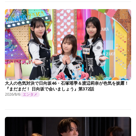
大人の色気対決で日向坂46・石塚瑶季＆渡辺莉奈が色気を披露！
『まだまだ！ 日向坂で会いましょう』第372話
2026/8/6
エンタメ