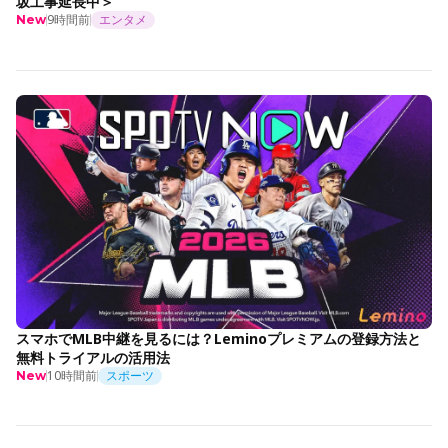
坂工事延長中＞
9時間前
エンタメ
New
スマホでMLB中継を見るには？Leminoプレミアムの登録方法と
無料トライアルの活用法
10時間前
スポーツ
New