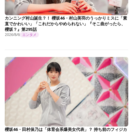
カンニング村山誕生？！ 櫻坂46・村山美羽のうっかりミスに「素
直でかわいい」「これだからやめられない」『そこ曲がったら、
櫻坂？』第295話
2026/8/6
エンタメ
櫻坂46・田村保乃は「体育会系爆美女代表」？ 持ち前のフィジカ