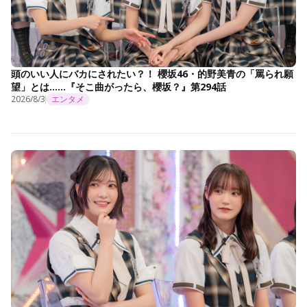
頭のいい人にバカにされたい？！ 櫻坂46・的野美青の「罵られ願
望」とは……『そこ曲がったら、櫻坂？』第294話
2026/8/3
エンタメ