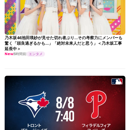
乃木坂46池田瑛紗が見せた切れ者ぶり…その考察力にメンバーも
驚く「頭良過ぎるかも…」「絶対未来人だと思う」＜乃木坂工事
延長中＞
8時間前
エンタメ
New